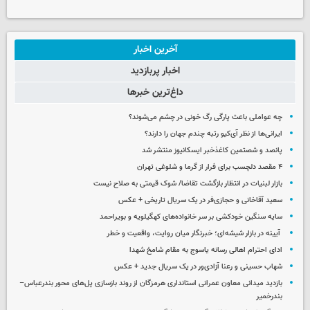
آخرین اخبار
اخبار پربازدید
داغ‌ترین خبرها
چه عواملی باعث پارگی رگ خونی در چشم می‌شوند؟
ایرانی‌ها از نظر آی‌کیو رتبه چندم جهان را دارند؟
پانصد و شصتمین کاغذخبر ایسکانیوز منتشر شد
۴ مقصد دلچسب برای فرار از گرما و شلوغی تهران
بازار لبنیات در انتظار بازگشت تقاضا/ شوک قیمتی به صلاح نیست
سعید آقاخانی و حجازی‌فر در یک سریال تاریخی + عکس
سایه سنگین خودکشی بر سر خانواده‌های کهگیلویه و بویراحمد
آیینه در بازار شیشه‌ای؛ خبرنگار میان روایت، واقعیت و خطر
ادای احترام اهالی رسانه یاسوج به مقام شامخ شهدا
شهاب حسینی و رعنا آزادی‌ور در یک سریال جدید + عکس
بازدید میدانی معاون عمرانی استانداری هرمزگان از روند بازسازی پل‌های محور بندرعباس–
بندرخمیر