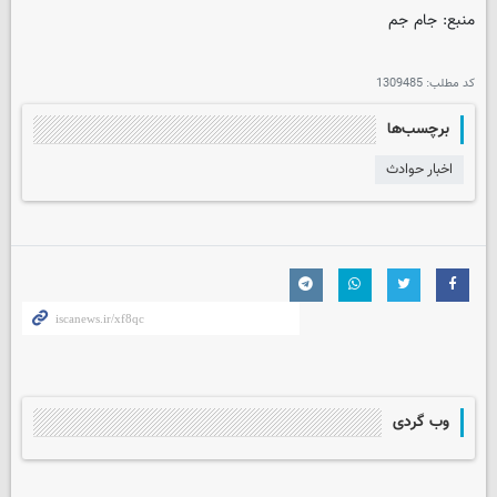
منبع: جام جم
کد مطلب:
1309485
برچسب‌ها
اخبار حوادث
وب گردی