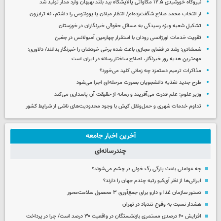
نیروگاه خورشیدی ۱۲.۵ مگاواتی پالایشگاه بید بلند بهبهان وارد مدار تولید شد
از انتخاب محمد صلاح شگفت‌زده‌ام/ انتظار میلان یا یوونتوس را داشتم، نه ترابزون
تشکیل شعبه ویژه رسیدگی به مسائل حقوقی خبرنگاران در خوزستان
تقویت خدمات اورژانسی رودان با استقرار چهارمین آمبولانس در جغین
شمشادی: رشد در فضای مجازی باعث شده برخی خودشان را خبرنگار بدانند/ دلاوری:
مهمترین هدیه‌ روز خبرنگار، اصلاح ساختار رسانه در ایران است
مذاکرات ترمیم دستمزد چه زمانی کلید می‌خورد؟
طرح جدید تغذیه دانشجویان بصورت مرحله‌ای اجرا می‌شود
وزیر علوم: علم قدرت می‌آفریند و رسانه از حقیقت آن پاسداری می‌کند
تداوم خدمات شهری و حمل‌ونقل کیش با وجود محدودیت‌های ناشی از شرایط کشور
آخرین اخبار جامعه
چندرسانه‌ای
چه عواملی باعث پارگی رگ خونی در چشم می‌شوند؟
ایرانی‌ها از نظر آی‌کیو رتبه چندم جهان را دارند؟
دستور سازمان غذا و دارو برای جمع‌آوری ۳ محصول سلامت‌محور
هشدار نسبت به وقوع تندباد در تهران
افزایش ۶۰ درصدی مستمری‌ بازنشستگان در واقعیت ۳۰ درصد است/ چرا در پرداخت