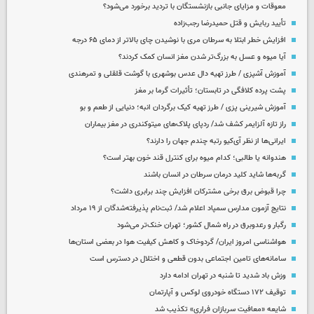
معوقات و مزایای جانبی بازنشستگان با تردید برخورد می‌شود؟
تأیید ربایش و قتل حمیدرضا رجب‌زاده
افزایش خطر ابتلا به سرطان مری با نوشیدن چای بالاتر از دمای ۶۵ درجه
آیا میوه و عسل به بزرگ‌تر شدن مغز انسان کمک کردند؟
آموزش آشپزی / طرز تهیه دال عدس بوشهری با گوشت قلقلی و تمرهندی
پشت پرده کلافگی در تابستان؛ تأثیرات گرما بر مغز
آموزش شیرینی پزی / طرز تهیه کیک برگردان انبه؛ دنیایی از طعم و بو
راز تازه آلزایمر کشف شد/ ردپای پلاک‌های میتوکندری در مغز بیماران
ایرانی‌ها از نظر آی‌کیو رتبه چندم جهان را دارند؟
هندوانه یا طالبی؛ کدام‌ میوه برای کنترل قند خون بهتر است؟
گربه‌ها شاید کلید درمان سرطان در انسان باشند
چرا قبوض برق برخی مشترکان افزایش چند برابری داشت؟
نتایج آزمون مدارس سمپاد اعلام شد/ ثبت‌نام پذیرفته‌شدگان از ۱۹ مرداد
رگبار و رعدوبرق در راه شمال کشور؛ تهران خنک‌تر می‌شود
هواشناسی امروز ایران/ گردوخاک و کاهش کیفیت هوا در بعضی استان‌ها
سامانه‌های تامین اجتماعی بدون قطعی و اختلال در دسترس است
وزش باد شدید تا شنبه در تهران ادامه دارد
توقیف ۱۷۲ دستگاه خودروی لوکس و آپارتمان
شایعه «معافیت سربازان فراری» تکذیب شد