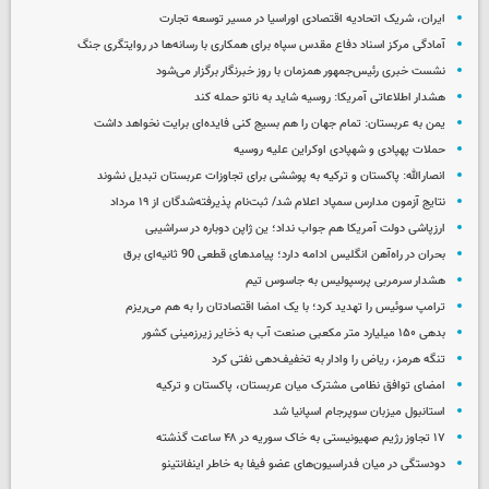
ایران، شریک اتحادیه اقتصادی اوراسیا در مسیر توسعه تجارت
آمادگی مرکز اسناد دفاع مقدس سپاه برای همکاری با رسانه‌ها در روایتگری جنگ
نشست خبری رئیس‌جمهور همزمان با روز خبرنگار برگزار می‌شود
هشدار اطلاعاتی آمریکا: روسیه شاید به ناتو حمله کند
یمن به عربستان: تمام جهان را هم بسیج کنی فایده‌ای برایت نخواهد داشت
حملات پهپادی و شهپادی اوکراین علیه روسیه
انصارالله: پاکستان و ترکیه به پوششی برای تجاوزات عربستان تبدیل نشوند
نتایج آزمون مدارس سمپاد اعلام شد/ ثبت‌نام پذیرفته‌شدگان از ۱۹ مرداد
ارزپاشی دولت آمریکا هم جواب نداد؛ ین ژاپن دوباره در سراشیبی
بحران در راه‌آهن انگلیس ادامه دارد؛ پیامدهای قطعی 90 ثانیه‌ای برق
هشدار سرمربی پرسپولیس به جاسوس تیم
ترامپ سوئیس را تهدید کرد؛ با یک امضا اقتصادتان را به هم می‌ریزم
بدهی ۱۵۰ میلیارد متر مکعبی صنعت آب به ذخایر زیرزمینی کشور
تنگه هرمز، ریاض را وادار به تخفیف‌دهی نفتی کرد
امضای توافق نظامی مشترک میان عربستان، پاکستان و ترکیه
استانبول میزبان سوپرجام اسپانیا شد
۱۷ تجاوز رژیم صهیونیستی به خاک سوریه در ۴۸ ساعت گذشته
دودستگی در میان فدراسیون‌های عضو فیفا به خاطر اینفانتینو