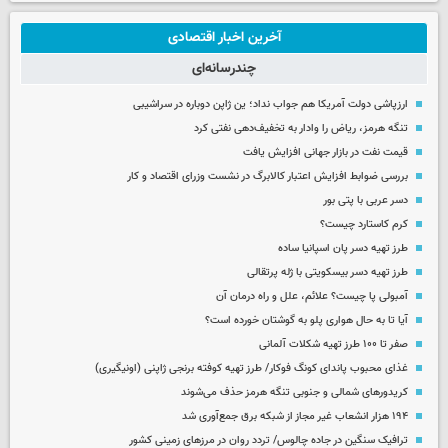
آخرین اخبار اقتصادی
چندرسانه‌ای
ارزپاشی دولت آمریکا هم جواب نداد؛ ین ژاپن دوباره در سراشیبی
تنگه هرمز، ریاض را وادار به تخفیف‌دهی نفتی کرد
قیمت نفت در بازار جهانی افزایش یافت
بررسی ضوابط افزایش اعتبار کالابرگ در نشست وزرای اقتصاد و کار
دسر عربی با پتی بور
کرم کاستارد چیست؟
طرز تهیه دسر پان اسپانیا ساده
طرز تهیه دسر بیسکویتی با ژله پرتقالی
آمبولی پا چیست؟ علائم، علل و راه درمان آن
آیا تا به حال هواری پلو به گوشتان خورده است؟
صفر تا ۱۰۰ طرز تهیه شکلات آلمانی
غذای محبوب پاندای کونگ فوکار/ طرز تهیه کوفته برنجی ژاپنی (اونیگیری)
کریدورهای شمالی و جنوبی تنگه هرمز حذف می‌شوند
۱۹۴ هزار انشعاب غیر مجاز از شبکه برق جمع‌آوری شد
ترافیک سنگین در جاده چالوس/ تردد روان در مرزهای زمینی کشور