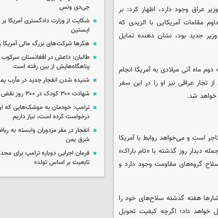
جی‌دی ونس
ر عراق وجود دارد، اظهار کرد: بر
شکایت از وزارت دادگستری آمریکا بر 
 مقامات آمریکایی با الزیدی که
اپستین
زیر جدید بود، نشان دهنده تمایل
هکرها شرکت‌های بزرگ مالی آمریکا ر
طالبان: داعش در افغانستان سرکوب 
پناهگاه‌هایش از بین رفته است
دوم ماه آتی میلادی به آمریکا انجام
شنیده شدن انفجار جدید در مأرب یم
تجار عراقی نیز او را در این سفر
شهادت ۳۰۰ کودک در ۳۰۰ روز نقض آتش‌بس غزه
 خواهد شد.
ترامپ: خودمان به موشک‌هایی که او
درخواست کرده است، نیاز داریم
انفجار در مقر مزدوران وابسته به ریا
جر است و می‌خواهد روابط با آمریکا
شرق یمن
جمله دیدار روز گذشته با «تام باراک»
فرمان اجرایی دوباره ترامپ برای مح
تابعیت بر اساس تولد»
لاح گروه‌های مقاومت وجود دارد و
شارها هفته گذشته سلاح‌های خود را
ل خواهد داد؛ اگرچه کیفیت تحویل