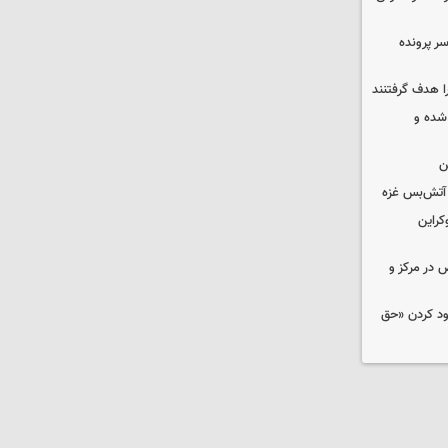
سر پرونده
ا هدف گرفتنند
شده و
ن
کراین
ض در مرکز و
دود کردن «حق