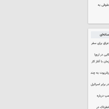
حقوقی به
انه‌ای
راق برای سفر
یی در اروپا
ن با آغاز کار
هزار موشک پاتریوت به چند
 برابر اسرائیل
مپ درباره
طرناک در