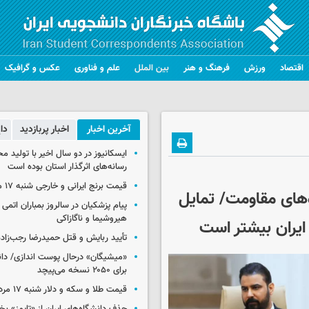
اقتصاد
ورزش
فرهنگ و هنر
بین الملل
علم و فناوری
عکس و گرافیک
آخرین اخبار
اخبار پربازدید
دا
ایسکانیوز در دو سال اخیر با تولید مح
رسانه‌های اثرگذار استان بوده است
قیمت برنج ایرانی و خارجی شنبه ۱۷ مرداد ۱۴۰۵
‌های مقاومت/ تمایل
پیام پزشکیان در سالروز بمباران اتمی 
هیروشیما و ناگازاکی
 ایران بیشتر است
تأیید ربایش و قتل حمیدرضا رجب‌زاده
«میشیگان» درحال پوست اندازی/ دا
برای ۲۰۵۰ نسخه می‌پیچد
قیمت طلا و سکه و دلار شنبه ۱۷ مرداد ۱۴۰۵