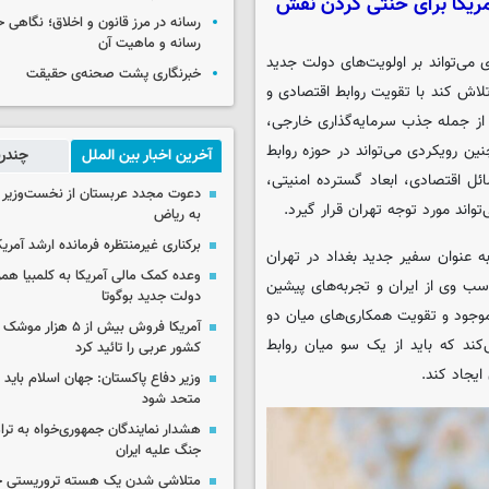
آمریکا برای خنثی کردن نقش
رسانه در مرز قانون و اخلاق؛ نگاهی 
رسانه و ماهیت آن
 می‌تواند بر اولویت‌های دولت جدید
خبرنگاری پشت صحنه‌ی حقیقت
لاش کند با تقویت روابط اقتصادی و
از جمله جذب سرمایه‌گذاری خارجی،
ن رویکردی می‌تواند در حوزه روابط
آخرین اخبار بین الملل
چندرس
ائل اقتصادی، ابعاد گسترده امنیتی،
دعوت مجدد عربستان از نخست‌وزیر ع
واند مورد توجه تهران قرار گیرد.
به ریاض
برکناری غیرمنتظره فرمانده ارشد آمریکا
ه عنوان سفیر جدید بغداد در تهران
وعده کمک مالی آمریکا به کلمبیا همزما
ب وی از ایران و تجربه‌های پیشین
دولت جدید بوگوتا
موجود و تقویت همکاری‌های میان دو
آمریکا فروش بیش از ۵ 
کند که باید از یک سو میان روابط
کشور عربی را تائید کرد
ایجاد کند.
وزیر دفاع پاکستان: جهان اسلام باید در
متحد شود
هشدار نمایندگان جمهوری‌خواه به ترا
جنگ علیه ایران
متلاشی شدن یک هسته تروریستی خ