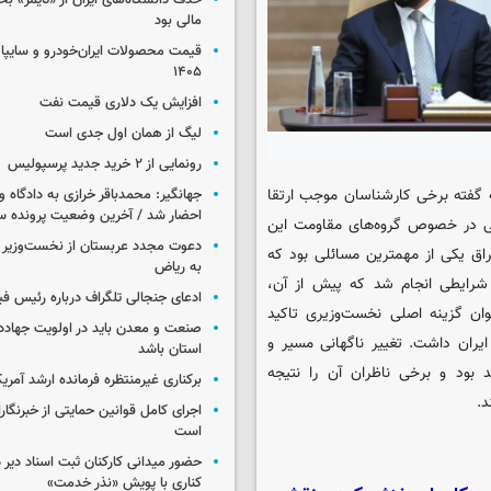
حذف دانشگاه‌های ایران از «تایمز» بخ
مالی بود
۱۴۰۵
افزایش یک دلاری قیمت نفت
لیگ از همان اول جدی است
رونمایی از ۲ خرید جدید پرسپولیس
ه گفته برخی کارشناسان موجب ارتقا
جهانگیر: محمدباقر خرازی به دادگاه و
احضار شد / آخرین وضعیت پرونده سا
ایی در خصوص گروه‌های مقاومت این
دعوت مجدد عربستان از نخست‌وزیر ع
اق یکی از مهمترین مسائلی بود که
به ریاض
در شرایطی انجام شد که پیش از آن،
ادعای جنجالی تلگراف درباره رئیس فی
ان گزینه اصلی نخست‌وزیری تاکید
صنعت و معدن باید در اولویت جهاد
یران داشت. تغییر ناگهانی مسیر و
استان باشد
 بود و برخی ناظران آن را نتیجه
برکناری غیرمنتظره فرمانده ارشد آمریکا
د.
اجرای کامل قوانین حمایتی از خبرنگا
است
حضور میدانی کارکنان ثبت اسناد دیر 
کناری با پویش «نذر خدمت»