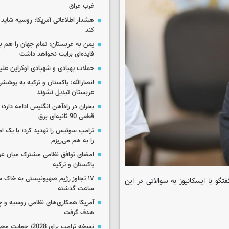
غرب عراق
هشدار اطلاعاتی آمریکا: روسیه شاید ب
کند
یمن به عربستان: تمام جهان را هم 
فایده‌ای برایت نخواهد داشت
حملات پهپادی و شهپادی اوکراین علی
انصارالله: پاکستان و ترکیه به پوششی
عربستان تبدیل نشوند
بحران در راه‌آهن انگلیس ادامه دارد؛
قطعی 90 ثانیه‌ای برق
ترامپ سوئیس را تهدید کرد؛ با یک ام
را به هم می‌ریزم
امضای توافق نظامی مشترک میان عر
پاکستان و ترکیه
و با ایسکانیوز به سوالاتی در این
ساعت گذشته
آمریکا همکاری‌های نظامی روسیه و چین
هدف گرفت
نسخه ترامپ برای 2028؛ 