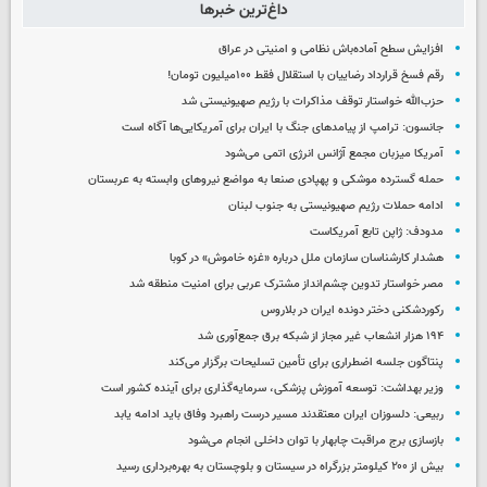
داغ‌ترین خبرها
افزایش سطح آماده‌باش نظامی و امنیتی در عراق
رقم فسخ قرارداد رضاییان با استقلال فقط ۱۰۰میلیون تومان!
حزب‌الله خواستار توقف مذاکرات با رژیم صهیونیستی شد
جانسون: ترامپ از پیامدهای جنگ با ایران برای آمریکایی‌ها آگاه است
آمریکا میزبان مجمع آژانس انرژی اتمی می‌شود
حمله گسترده موشکی و پهپادی صنعا به مواضع نیروهای وابسته به عربستان
ادامه حملات رژیم صهیونیستی به جنوب لبنان
مدودف: ژاپن تابع آمریکاست
هشدار کارشناسان سازمان ملل درباره «غزه‌ خاموش» در کوبا
مصر خواستار تدوین چشم‌انداز مشترک عربی برای امنیت منطقه شد
رکوردشکنی دختر دونده ایران در بلاروس
۱۹۴ هزار انشعاب غیر مجاز از شبکه برق جمع‌آوری شد
پنتاگون جلسه اضطراری برای تأمین تسلیحات برگزار می‌کند
وزیر بهداشت: توسعه آموزش پزشکی، سرمایه‌گذاری برای آینده کشور است
ربیعی: دلسوزان ایران معتقدند مسیر درست راهبرد وفاق باید ادامه یابد
بازسازی برج مراقبت چابهار با توان داخلی انجام می‌شود
بیش از ۲۰۰ کیلومتر بزرگراه در سیستان و بلوچستان به بهره‌برداری رسید