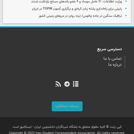
وزارت اطلاعات: ۲۱ عامل موساد و ۴ عضو باندهای مسلح بازداشت شدند
رایزنی برای راه‌اندازی رشته زبان کره‌ای و برگزاری آزمون TOPIK در ایران
ترافیک سنگین در جاده چالوس/ تردد روان در مرزهای زمینی کشور
دسترسی سریع
تماس با ما
درباره ما
نسخه دسکتاپ
کپی رایت © کلیه حقوق متعلق به باشگاه خبرنگاران دانشجویی ایران - ایسکانیوز است
Copyright © 2022 Iran Student Correspondent Association. All rights reserved.