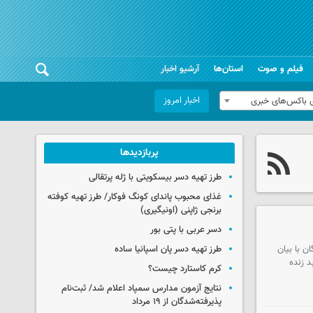
فیلم و صوت
استان‌ها
آرشیو اخبار
اخبار امروز
 باکس‌های خبری
پربازدیدها
طرز تهیه دسر بیسکویتی با ژله پرتقالی
غذای محبوب پاندای کونگ فوکار/ طرز تهیه کوفته
برنجی ژاپنی (اونیگیری)
دسر عربی با پتی بور
ن با بیان
طرز تهیه دسر پان اسپانیا ساده
د زنده
کرم کاستارد چیست؟
نتایج آزمون مدارس سمپاد اعلام شد/ ثبت‌نام
پذیرفته‌شدگان از ۱۹ مرداد