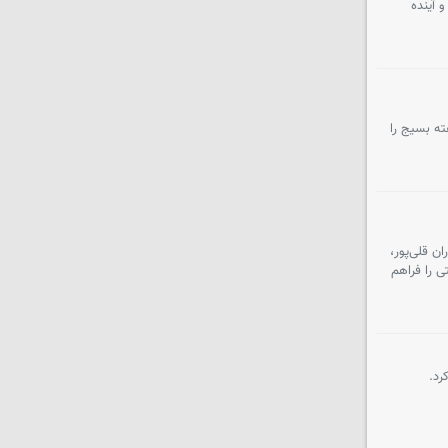
 آینده
ته بسیج را
ن قلی‌پور،
 را فراهم
رد.