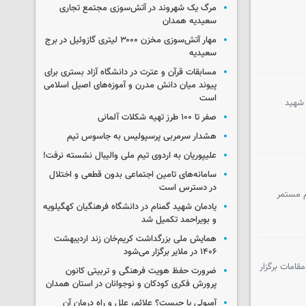
مرگ یک شهروند در آتش‌سوزی مجتمع تجاری
سعیدیه همدان
مهار آتش‌سوزی مخزن ۳۰۰۰ لیتری گازوئیل در برج
سعیدیه
مسابقات قرآن و عترت در دانشگاه آزاد بستری برای
پیوند میان دانش مدرن و آموزه‌های اصیل اسلامی
است
 شهید
صفر تا ۱۰۰ طرز تهیه شکلات آلمانی
هشدار سرمربی پرسپولیس به جاسوس تیم
علیپوریان به اردوی تیم ملی والیبال نشسته نرفت!
سامانه‌های تامین اجتماعی بدون قطعی و اختلال
در دسترس است
م مستمر
یادمان شهید گمنام در دانشگاه فرهنگیان کهگیلویه
و بویراحمد تکمیل شد
همایش ملی بزرگداشت کریم‌خان زند اردیبهشت
۱۴۰۶ در ملایر برگزار می‌شود
قامات برگزار
ضرورت حفظ هویت فرهنگی و تربیتی کانون
پرورش فکری کودکان و نوجوانان در استان همدان
آمبولی پا چیست؟ علائم، علل و راه درمان آن