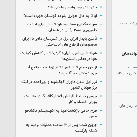
بیفوما در پرسپولیس ماندنی شد
آیا تا به حال هواری پلو به گوشتان خورده است؟
ی‌نسب دیدار
سرمایه‌گذاری ۲۰۰۰ میلیارد تومانی برای احداث
دامپروری ۳۰۰۰ رأسی در همدان
تأمین پایدار انرژی برق در شهرستان ملایر با اجرای
مجموعه‌ای از طرح‌های زیرساختی
اده‌های
هواشناسی امروز ایران/ گردوخاک و کاهش کیفیت
هوا در بعضی استان‌ها
حضرت
از وان حمام تا استخر کشاورزی؛ همه منابع آب
بی خبر داد
برای کودکان خطرآفرین‌اند
تراز اول شدن داوران کهگیلویه و بویراحمد در لیگ
برتر فوتبال کشور
بررسی ضوابط افزایش اعتبار کالابرگ در نشست
وزرای اقتصاد و کار
 آرمان‌های
طرح حامی بازگشت‌امید به اکوسیستم دانشجو
محور
جریان شرب پس از ۱۲ ساعت عملیات ترمیم به
شبکه بازگشت