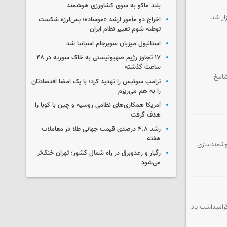
بلند ماکو به سوی کشاورزی هوشمند
ار شد.
اخراج دو مأمور ارشد «موساد»؛ پس‌لرزه شکست
توطئه شوم تغییر نظام ایران
استانبول میزبان سوپرجام اسپانیا شد
۱۷ تجاوز رژیم صهیونیستی به خاک سوریه در ۴۸
ساعت گذشته
شامخ
ترامپ سوئیس را تهدید کرد؛ با یک امضا اقتصادتان
را به هم می‌ریزم
آمریکا همکاری‌های نظامی روسیه و چین با کوبا را
هدف گرفت
رشد ۴.۸ درصدی قیمت جهانی طلا در معاملات
هفته
هوشمندسازی
رگبار و رعدوبرق در راه شمال کشور؛ تهران خنک‌تر
می‌شود
رامیداشت یاد