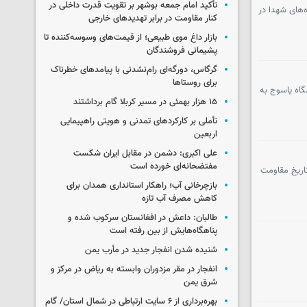
تأکید امام جمعه بوشهر بر تقویت قدرت داخلی در
‌های شهدا در
کنار مقاومت در برابر تهدیدهای خارجی
بازار داغ موی طبیعی؛ از قیمت‌های وسوسه‌کننده تا
پشیمانی فروشندگان
گرگاس، دورگه‌ای رام‌نشدنی با پیامدهای خطرناک
برای روستاها
گاه یاسوج به
۱۵ هزار بهمئی در مسیر کربلا گام برداشتند
تأملی بر کارکردهای تمدنی و هویتی راهپیمایی
اربعین
علی اکبری: دشمن در مقابل ایران شکست
مفتضحانه‌ای خورده است
تاریخ مقاومت
بازچرخانی آب؛ راهکار استانداری همدان برای
کاهش مصرف آب تازه
طالبان: داعش در افغانستان سرکوب شده و
پناهگاه‌هایش از بین رفته است
شنیده شدن انفجار جدید در مأرب یمن
انفجار در مقر مزدوران وابسته به ریاض در مرکز و
شرق یمن
بهره‌برداری از ۶ سایت ارتباطی در شمال استان/ گام