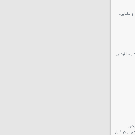
 و قضایی،
و خاطره این
رشور
 او در گلزار