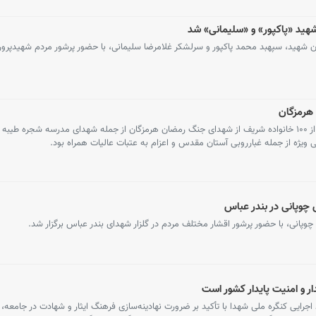
هید «پاکپور» و «سلیمانی» شد
ان شهید، سپهبد محمد پاکپور و سرلشکر غلامرضا سلیمانی، با حضور پرشور مردم شهیدپر
هرمزگان
حرم مطهر رضوی طی سه مرحله میزبان بیش از ۱۰۰ خانواده شریف از شهدای جنگ رمضان هرمزگان از جمله شهدای مدرسه شجره ط
 ویژه از جمله غبارروبی آستان مقدس و اعزام به عتبات عالیات همراه بود.
چوپانی در بندر عباس
پانی، با حضور پرشور اقشار مختلف مردم در گلزار شهدای بندر عباس برگزار شد.
ر و امنیت پایدار کشور است
جرایی کنگره ملی شهدا با تأکید بر ضرورت نهادینه‌سازی فرهنگ ایثار و شهادت در جامعه، ب