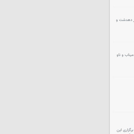
ور دهدشت و
یبه میناب و ناو
رگزاری این