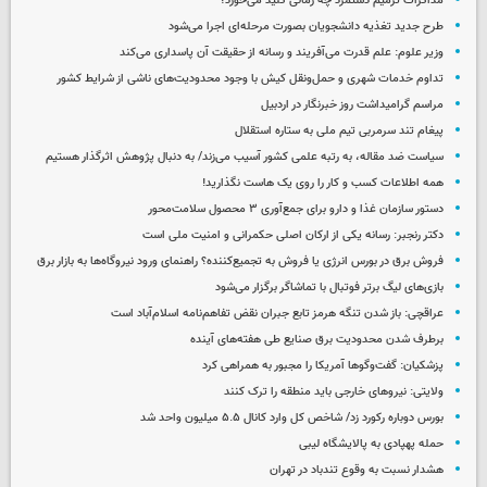
مذاکرات ترمیم دستمزد چه زمانی کلید می‌خورد؟
طرح جدید تغذیه دانشجویان بصورت مرحله‌ای اجرا می‌شود
وزیر علوم: علم قدرت می‌آفریند و رسانه از حقیقت آن پاسداری می‌کند
تداوم خدمات شهری و حمل‌ونقل کیش با وجود محدودیت‌های ناشی از شرایط کشور
مراسم گرامیداشت روز خبرنگار در اردبیل
پیغام تند سرمربی تیم ملی به ستاره استقلال
سیاست ضد مقاله، به رتبه علمی کشور آسیب می‌زند/ به دنبال پژوهش اثرگذار هستیم
همه اطلاعات کسب‌ و کار را روی یک هاست نگذارید!
دستور سازمان غذا و دارو برای جمع‌آوری ۳ محصول سلامت‌محور
دکتر رنجبر: رسانه یکی از ارکان اصلی حکمرانی و امنیت ملی است
فروش برق در بورس انرژی یا فروش به تجمیع‌کننده؟ راهنمای ورود نیروگاه‌ها به بازار برق
بازی‌های لیگ برتر فوتبال با تماشاگر برگزار می‌شود
عراقچی: باز شدن تنگه هرمز تابع جبران نقض تفاهم‌نامه اسلام‌آباد است
برطرف شدن محدودیت‌ برق صنایع طی هفته‌های آینده
پزشکیان: گفت‌وگوها آمریکا را مجبور به همراهی کرد
ولایتی: نیروهای خارجی باید منطقه را ترک کنند
بورس دوباره رکورد زد/ شاخص کل وارد کانال ۵.۵ میلیون واحد شد
حمله پهپادی به پالایشگاه لیبی
هشدار نسبت به وقوع تندباد در تهران