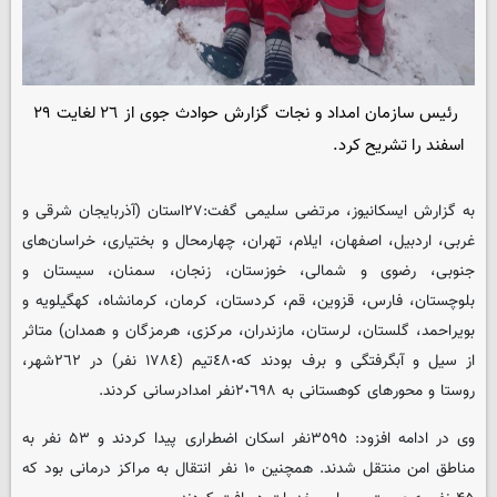
رئیس سازمان امداد و نجات گزارش حوادث جوی از ٢٦ لغایت ٢٩
اسفند را تشریح کرد.
به گزارش ایسکانیوز، مرتضی سلیمی گفت:٢٧استان (آذربایجان شرقی و
غربی، اردبیل، اصفهان، ایلام، تهران، چهارمحال و بختیاری، خراسان‌های
جنوبی، رضوی و شمالی، خوزستان، زنجان، سمنان، سیستان و
بلوچستان، فارس، قزوین، قم، کردستان، کرمان، کرمانشاه، کهگیلویه و
بویراحمد، گلستان، لرستان، مازندران، مرکزی، هرمزگان و همدان) متاثر
از سیل و آبگرفتگی و برف بودند که٤٨٠تیم (١٧٨٤ نفر) در ٢٦٢شهر،
روستا و محور‌های کوهستانی به ٢٠٦٩٨نفر امدادرسانی کردند.
وی در ادامه افزود: ٣٥٩٥نفر اسکان اضطراری پیدا کردند و ۵۳ نفر به
مناطق امن منتقل شدند. همچنین ۱۰ نفر انتقال به مراکز درمانی بود که