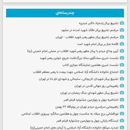
چندرسانه‌ای
تشییع پیکر زنده‌یاد «اکبر عبدی»
مراسم تشییع پیکر «قائد شهید امت» در مشهد
مراسم تشییع پیکر مطهر رهبر شهید انقلاب - تهران
اقامه نماز بر پیکر امام شهید امت
آیین وداع مردم با پیکر مطهر رهبر شهید انقلاب در مصلی امام خمینی (ره)
نشست خبری سخنگوی ستاد بزرگداشت عروج خونین رهبر شهید
نشست خبری هفتمین نمایشگاه مجازی کتاب
اجتماع خانواده دانشگاه آزاد اسلامی جهت بیعت با رهبر معظم انقلاب
تشییع پیکر شهیدان لاریجانی، سلیمانی و شهدای ناو دنا در تهران
راهپیمایی روز جهانی قدس در تهران
تشییع پیکر مطهر شهدای جنگ رمضان در تهران
اختتامیه چهل و چهارمین جشنواره فیلم فجر
راهپیمایی سراسری مردم تهران در یوم‌الله ۲۲ بهمن
نورافشانی برج میلاد به مناسبت چهل‌ و هفتمین سالگرد پیروزی انقلاب اسلامی
ایستگاه پایانی چهل و چهارمین جشنواره فیلم فجر
تجدید میثاق خانواده دانشگاه آزاد اسلامی با آرمان های امام خمینی(ره)