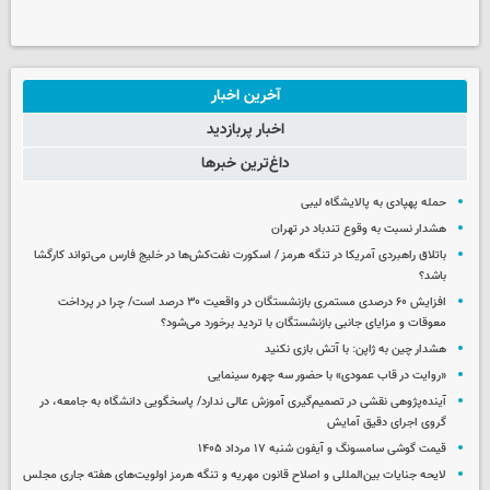
آخرین اخبار
اخبار پربازدید
داغ‌ترین خبرها
حمله پهپادی به پالایشگاه لیبی
هشدار نسبت به وقوع تندباد در تهران
باتلاق راهبردی آمریکا در تنگه هرمز / اسکورت نفت‌کش‌ها در خلیج فارس می‌تواند کارگشا
باشد؟
افزایش ۶۰ درصدی مستمری‌ بازنشستگان در واقعیت ۳۰ درصد است/ چرا در پرداخت
معوقات و مزایای جانبی بازنشستگان با تردید برخورد می‌شود؟
هشدار چین به ژاپن: با آتش بازی نکنید
«روایت در قاب عمودی» با حضور سه چهره سینمایی
آینده‌پژوهی نقشی در تصمیم‌گیری آموزش عالی ندارد/ پاسخگویی دانشگاه به جامعه، در
گروی اجرای دقیق آمایش
قیمت گوشی سامسونگ و آیفون شنبه ۱۷ مرداد ۱۴۰۵
لایحه جنایات بین‌المللی و اصلاح قانون مهریه و تنگه هرمز اولویت‌های هفته جاری مجلس