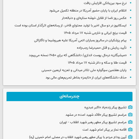
نرخ سود بین‌بانکی افزایش یافت
انتقام ایران با پایان حضور آمریکا در منطقه تکمیل می‌شود
عکس روز ناسا از تقابل خوشه ستاره‌ای و دنباله‌دار
ایسکانیوز در دو سال اخیر با تولید محتوای فاخر، از رسانه‌های اثرگذار استان بوده است
قیمت برنج ایرانی و خارجی شنبه ۱۷ مرداد ۱۴۰۵
پیام پزشکیان در سالروز بمباران اتمی آمریکا علیه هیروشیما و ناگازاکی
تأیید ربایش و قتل حمیدرضا رجب‌زاده
«میشیگان» درحال پوست اندازی/ دانشگاهی که برای ۲۰۵۰ نسخه می‌پیچد
قیمت طلا و سکه و دلار شنبه ۱۷ مرداد ۱۴۰۵
پایان هفتمین سوگواره ملی تئاتر میدانی و تعزیه اربعین حسینی
حذف دانشگاه‌های ایران از «تایمز» بخاطر تحریم‌های مالی بود
چندرسانه‌ای
تشییع پیکر زنده‌یاد «اکبر عبدی»
مراسم تشییع پیکر «قائد شهید امت» در مشهد
مراسم تشییع پیکر مطهر رهبر شهید انقلاب - تهران
اقامه نماز بر پیکر امام شهید امت
آیین وداع مردم با پیکر مطهر رهبر شهید انقلاب در مصلی امام خمینی (ره)