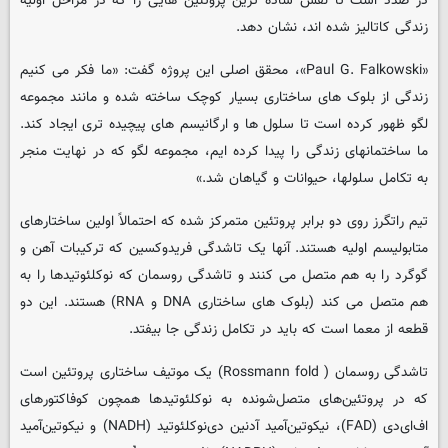
در صدد است تا نقش ساده ترین پروتئین هایی را که در مراحل اولیه
زندگی کاتالیز شده اند، نشان دهد.
«
Paul G. Falkowski
»، محقق اصلی این پروژه گفت: «ما فکر می کنیم
زندگی از بلوک های ساختاری بسیار کوچک ساخته شده و مانند مجموعه
لگو ظهور کرده است تا سلول ها و ارگانیسم های پیچیده تری ایجاد کند.
ما ساختمانهای زندگی را پیدا کرده ایم، مجموعه لگو که در نهایت منجر
به تکامل سلولها، حیوانات و گیاهان شد.»
تیم راتگرز روی دو برابر پروتئین متمرکز شده که احتمالاً اولین ساختارهای
متابولیسم اولیه هستند. آنها یک تاشدگی فریدوکسین که ترکیبات آهن و
گوگرد را به هم متصل می کنند و تاشدگی روسمان که نوکلئوتیدها را به
هم متصل می کند (بلوک های ساختاری
DNA
و
RNA
) هستند. این دو
قطعه از معما است که باید در تکامل زندگی جا بیفتد.
تاشدگی روسمان ( Rossmann fold) یک موتیف ساختاری پروتئین است
که در پروتئین‌های متصل‌شونده به نوکلئوتیدها همچون کوفاکتورهای
اف‌ای‌دی (FAD)، نیکوتین‌آمید آدنین دی‌نوکلئوتید (NADH) و نیکوتین‌آمید