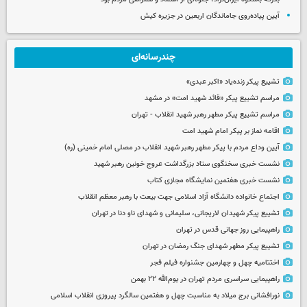
آیین پیاده‌روی جاماندگان اربعین در جزیره کیش
چندرسانه‌ای
تشییع پیکر زنده‌یاد «اکبر عبدی»
مراسم تشییع پیکر «قائد شهید امت» در مشهد
مراسم تشییع پیکر مطهر رهبر شهید انقلاب - تهران
اقامه نماز بر پیکر امام شهید امت
آیین وداع مردم با پیکر مطهر رهبر شهید انقلاب در مصلی امام خمینی (ره)
نشست خبری سخنگوی ستاد بزرگداشت عروج خونین رهبر شهید
نشست خبری هفتمین نمایشگاه مجازی کتاب
اجتماع خانواده دانشگاه آزاد اسلامی جهت بیعت با رهبر معظم انقلاب
تشییع پیکر شهیدان لاریجانی، سلیمانی و شهدای ناو دنا در تهران
راهپیمایی روز جهانی قدس در تهران
تشییع پیکر مطهر شهدای جنگ رمضان در تهران
اختتامیه چهل و چهارمین جشنواره فیلم فجر
راهپیمایی سراسری مردم تهران در یوم‌الله ۲۲ بهمن
نورافشانی برج میلاد به مناسبت چهل‌ و هفتمین سالگرد پیروزی انقلاب اسلامی