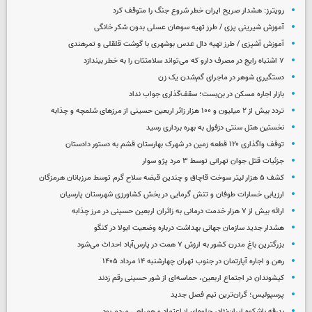
رویترز: هشدار صریح ایران خطر شروع جنگ را متوقف کرد
آموزش شیرینی پزی / طرز تهیه سوهان عسلی بدون شکر خانگی
آموزش آشپزی / طرز تهیه دال عدس بوشهری با گوشت قلقلی و تمرهندی
۷ اشتباه رایج در مصرف دارو که می‌تواند سلامتتان را به خطر بیندازد
دستگیری شوهر در ماجرای گم‌شدن یک زن
بازار اجاره مسکن در بن‌بست؛ سقف‌گذاری جواب نداد
تردد بیش از ۲ میلیون و ۱۰۰ هزار زائر اربعین حسینی از مرزهای شلمچه و چذابه
نخستین هتل سنتی دزفول به بهره برداری رسید
توقف واگذاری ۱۲۰ قطعه زمین در شهرک بهارستان قشم به دستور دادستان
جزئیات قتل جوان تهرانی توسط ۳ مرد پژو سوار
کشف ۵ هزار لیتر سوخت قاچاق و چندین قبضه سلاح گرم توسط مرزبانان هرمزگان
ارزیابی خسارات طوفان و تنش گرمایی در بخش کشاورزی شهرستان پارسیان
ارائه بیش از ۷ هزار خدمت درمانی به زائران اربعین حسینی در مرز چذابه
هشدار جدید سازمان جهانی بهداشت درباره وضعیت ابولا در کنگو
بزرگترین باغ مدرن کشور به ارزش ۷ همت در پارس‌آباد احداث می‌شود
رهن و اجاره آپارتمان در جنوب تهران چهارشنبه ۱۴ مرداد ۱۴۰۵
کیشوندان در اجتماع اربعین، حماسه‌ای از شور حسینی رقم زدند
پرسپولیس؛ گران‌ترین تیم فصل جدید
بدرقه باشکوه ایران‌نژاد، جلوه‌ای از اعتماد و همراهی مردم بود