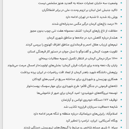
وضعیت سه خلبان عملیات حمله به العدید هنوز مشخص نیست
تاکید جنبش امل لبنان بر لزوم وحدت ملی در برابر اشغالگران
وزش باد شدید تا شنبه در تهران ادامه دارد
۲۰ درصد باغ‌های کرمان درگیر مگس مدیترانه‌ای شدند
حفاظت از تاغ زارهای کرمان؛ کشف محموله هفت تنی چوب بدون مجوز
هشدار درباره کاهش دید در جاده‌ها و مناطق شهری کرمان
تیم‌های ارزیاب هلال احمر و فرمانداری مناطق اطراف کهنوج را بررسی کردند
تقویت هویت کرمانی و گفت‌وگو با نسل جوان در دستور کار فرهنگی استان
۱۷۰۰ مرکز درمانی کرمان در انتظار تکمیل تسویه مطالبات بیمه‌ای
پایان یک دهه وعده برای شرکت فرش کرمان؛ بخش‌های اولویت‌دار امسال مرمت می‌شوند
پژوهش دانشگاه شهید باهنر کرمان از ابعاد افت ریاضیات در ایران پرده برداشت
همکاری بهزیستی و شهرداری برای مداخله سریع در آسیب‌های کودکان
تله‌های فرمونی در جنگل قائم؛ طرح شهرداری برای مهار سوسک پوست‌خوار
توسعه نیروگاه‌های خورشیدی؛ امید کرمان برای عبور از خاموشی‌ها
توقیف ۱۷۲ دستگاه خودروی لوکس و آپارتمان
شایعه «معافیت سربازان فراری» تکذیب شد
اسلام‌آباد: رایزنی‌های دیپلماتیک درباره منطقه و تنگه هرمز ادامه دارد
وبگاه آمریکایی: ایران، ترامپ را تحقیر کرد
سپاه: ۸ شرور مسلح شاخص و مرتبط با گروهک‌های تروریستی دستگیر شدند