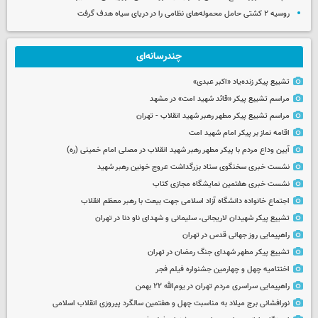
روسیه ۲ کشتی حامل محموله‌های نظامی را در دریای سیاه هدف گرفت
چندرسانه‌ای
تشییع پیکر زنده‌یاد «اکبر عبدی»
مراسم تشییع پیکر «قائد شهید امت» در مشهد
مراسم تشییع پیکر مطهر رهبر شهید انقلاب - تهران
اقامه نماز بر پیکر امام شهید امت
آیین وداع مردم با پیکر مطهر رهبر شهید انقلاب در مصلی امام خمینی (ره)
نشست خبری سخنگوی ستاد بزرگداشت عروج خونین رهبر شهید
نشست خبری هفتمین نمایشگاه مجازی کتاب
اجتماع خانواده دانشگاه آزاد اسلامی جهت بیعت با رهبر معظم انقلاب
تشییع پیکر شهیدان لاریجانی، سلیمانی و شهدای ناو دنا در تهران
راهپیمایی روز جهانی قدس در تهران
تشییع پیکر مطهر شهدای جنگ رمضان در تهران
اختتامیه چهل و چهارمین جشنواره فیلم فجر
راهپیمایی سراسری مردم تهران در یوم‌الله ۲۲ بهمن
نورافشانی برج میلاد به مناسبت چهل‌ و هفتمین سالگرد پیروزی انقلاب اسلامی