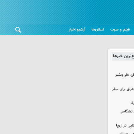
فیلم و صوت
استان‌ها
آرشیو اخبار
غ‌ترین خبرها
وان خار چشم
راق برای سفر
فا
دانشگاهی
یی در اروپا