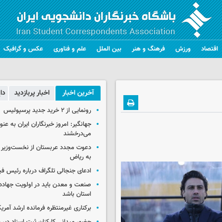
اقتصاد
ورزش
فرهنگ و هنر
بین الملل
علم و فناوری
عکس و گرافیک
آخرین اخبار
اخبار پربازدید
دا
رونمایی از ۲ خرید جدید پرسپولیس
جهانگیر: امروز خبرنگاران ایران به عن
می‌درخشند
دعوت مجدد عربستان از نخست‌وزیر ع
به ریاض
ادعای جنجالی تلگراف درباره رئیس فی
صنعت و معدن باید در اولویت جهاد
استان باشد
برکناری غیرمنتظره فرمانده ارشد آمریکا