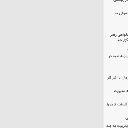
در روستای
حقوقی به
خواهی رهبر
زار شد
مزمه ندبه در
ن با آغاز کار
ه مدیریت
 حوالی گلبافت کرمان؛
ی
هزار موشک پاتریوت به چند