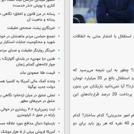
حضور میدانی کارکنان ثبت اسناد دیر 
کناری با پویش «نذر خدمت»
رسانه در مرز قانون و اخلاق؛ نگاهی 
رسانه و ماهیت آن
خبرنگاری پشت صحنه‌ی حقیقت
ستقلال با انتشار متنی به اتفاقات
تجمع حماسی مردم ماهنشان در خون
شهید و محکومیت جنایات استکبار برگ
خبرنگار روایتگر حقیقت و صدای مردم
طنین «یا مهدی» در بلندای گاوازنگ؛ ز
جوار لاله‌های گمنام زنجان
؟ چطور به این نتیجه می‌رسید که
قیمت طلا صعودی ماند
سرمایه‌دار برود و کارمند بیاید؟! پولدار برود و بی‌پول بیاید؟! آیا نمی‌دانید استقلال بالغ بر 30 میلیارد تومان
وعده کمک مالی آمریکا به کلمبیا همزما
؟! آیا نمی‌دانید بازیکنان من بدون
دولت جدید بوگوتا
یک ریال دریافتی شب‌ عید به خانه‌هایشان رفتند؟ آیا می‌دانید فقط پرداخت 20 درصد قراردادهای این
تجلی عشق در میان ازدحام؛ نگاهی ب
عشق در حرم‌های مطهر
ثبت زمین‌لرزه ۴.۶ ریشتری در
م امور مدیریتی؟ کدام ساختار؟ کدام
زلزله در عمق ۸ کیلومتری
تشکیلات؟ آیا منظورتان یک ساختمان در سعادت آباد است و یک تیم 40 نفره که هر روز باید برای دو
بارسلونا دنبال مدافع مورد علاقه مس
آمریکا فروش بیش از ۵ 