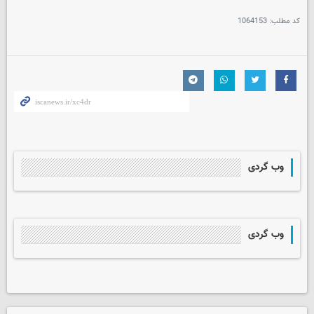
کد مطلب:
1064153
وب گردی
وب گردی