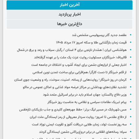
آخرین اخبار
اخبار پربازدید
داغ‌ترین خبرها
مقصد جدید گلر پرسپولیسی مشخص شد
قیمت زمان بازگشایی طلا و سکه امروز ۱۷ مرداد ۱۴۰۵
هواشناسی ایران | هشدار نارنجی برای ۴ استان / رگبار، سیلاب و رعد و برق در شمال
قالیباف: خبرنگاران مسئولیت روایت عزت یک ملت را بر عهده گرفته‌اند
اخبار جعلی از ابزارهای دشمن برای ایجاد آشوب و اختلاف در جامعه است
از قلم خبرنگار تا دست کارگر/ هم‌افزایی برای ساخت تمدن نوین اسلامی
کرمان در روز خبرنگار؛ روایت‌هایی از رسانه، امنیت، سوخت، راه و وضعیت جوی استان
تشدید نظارت‌های بهداشتی بر مراکز عرضه مواد غذایی و اماکن عمومی در ماکو
وزیر دفاع پاکستان: جهان اسلام باید در برابر اسرائیل متحد شود
پیام تبریک مقامات سیاسی و نظامی به مناسبت روز خبرنگار
مس شهربابک در مسیر لیگ برتر؛ حفظ مهره‌های کلیدی و جذب بازیکنان تازه‌نفس
از دفاع مقدس تا امروز؛ روایت سردار معروفی از رمز ایستادگی ملت ایران
سه روز نخست تولد، زمان طلایی دریافت آغوز و تقویت ایمنی نوزاد است
سپاه: رسانه‌های انقلابی در برابر دروغ‌پراکنی دشمن ایستادگی کردند