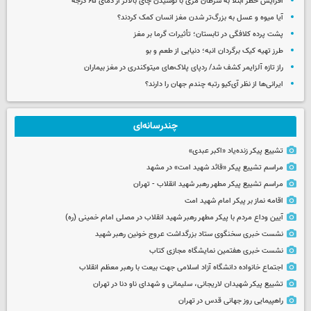
افزایش خطر ابتلا به سرطان مری با نوشیدن چای بالاتر از دمای ۶۵ درجه
آیا میوه و عسل به بزرگ‌تر شدن مغز انسان کمک کردند؟
پشت پرده کلافگی در تابستان؛ تأثیرات گرما بر مغز
طرز تهیه کیک برگردان انبه؛ دنیایی از طعم و بو
راز تازه آلزایمر کشف شد/ ردپای پلاک‌های میتوکندری در مغز بیماران
ایرانی‌ها از نظر آی‌کیو رتبه چندم جهان را دارند؟
چندرسانه‌ای
تشییع پیکر زنده‌یاد «اکبر عبدی»
مراسم تشییع پیکر «قائد شهید امت» در مشهد
مراسم تشییع پیکر مطهر رهبر شهید انقلاب - تهران
اقامه نماز بر پیکر امام شهید امت
آیین وداع مردم با پیکر مطهر رهبر شهید انقلاب در مصلی امام خمینی (ره)
نشست خبری سخنگوی ستاد بزرگداشت عروج خونین رهبر شهید
نشست خبری هفتمین نمایشگاه مجازی کتاب
اجتماع خانواده دانشگاه آزاد اسلامی جهت بیعت با رهبر معظم انقلاب
تشییع پیکر شهیدان لاریجانی، سلیمانی و شهدای ناو دنا در تهران
راهپیمایی روز جهانی قدس در تهران