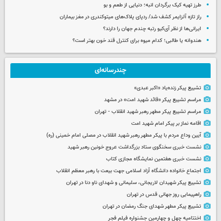
طرز تهیه کیک برگردان انبه؛ دنیایی از طعم و بو
راز تازه آلزایمر کشف شد/ ردپای پلاک‌های میتوکندری در مغز بیماران
ایرانی‌ها از نظر آی‌کیو رتبه چندم جهان را دارند؟
هندوانه یا طالبی؛ کدام‌ میوه برای کنترل قند خون بهتر است؟
چندرسانه‌ای
تشییع پیکر زنده‌یاد «اکبر عبدی»
مراسم تشییع پیکر «قائد شهید امت» در مشهد
مراسم تشییع پیکر مطهر رهبر شهید انقلاب - تهران
اقامه نماز بر پیکر امام شهید امت
آیین وداع مردم با پیکر مطهر رهبر شهید انقلاب در مصلی امام خمینی (ره)
نشست خبری سخنگوی ستاد بزرگداشت عروج خونین رهبر شهید
نشست خبری هفتمین نمایشگاه مجازی کتاب
اجتماع خانواده دانشگاه آزاد اسلامی جهت بیعت با رهبر معظم انقلاب
تشییع پیکر شهیدان لاریجانی، سلیمانی و شهدای ناو دنا در تهران
راهپیمایی روز جهانی قدس در تهران
تشییع پیکر مطهر شهدای جنگ رمضان در تهران
اختتامیه چهل و چهارمین جشنواره فیلم فجر