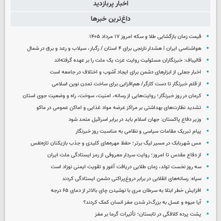
اخبار پربازدید
داغ‌ترین خبرها
قیمت زمان بازگشایی طلا و سکه امروز ۱۷ مرداد ۱۴۰۵
هواشناسی ایران | هشدار نارنجی برای ۴ استان / رگبار، سیلاب و رعد و برق در شمال
قالیباف: خبرنگاران مسئولیت روایت عزت یک ملت را بر عهده گرفته‌اند
اخبار جعلی از ابزارهای دشمن برای ایجاد آشوب و اختلاف در جامعه است
از قلم خبرنگار تا دست کارگر/ هم‌افزایی برای ساخت تمدن نوین اسلامی
کرمان در روز خبرنگار؛ روایت‌هایی از رسانه، امنیت، سوخت، راه و وضعیت جوی استان
تشدید نظارت‌های بهداشتی بر مراکز عرضه مواد غذایی و اماکن عمومی در ماکو
وزیر دفاع پاکستان: جهان اسلام باید در برابر اسرائیل متحد شود
پیام تبریک مقامات سیاسی و نظامی به مناسبت روز خبرنگار
مس شهربابک در مسیر لیگ برتر؛ حفظ مهره‌های کلیدی و جذب بازیکنان تازه‌نفس
از دفاع مقدس تا امروز؛ روایت سردار معروفی از رمز ایستادگی ملت ایران
سه روز نخست تولد، زمان طلایی دریافت آغوز و تقویت ایمنی نوزاد است
سپاه: رسانه‌های انقلابی در برابر دروغ‌پراکنی دشمن ایستادگی کردند
افزایش خطر ابتلا به سرطان مری با نوشیدن چای بالاتر از دمای ۶۵ درجه
آیا میوه و عسل به بزرگ‌تر شدن مغز انسان کمک کردند؟
پشت پرده کلافگی در تابستان؛ تأثیرات گرما بر مغز