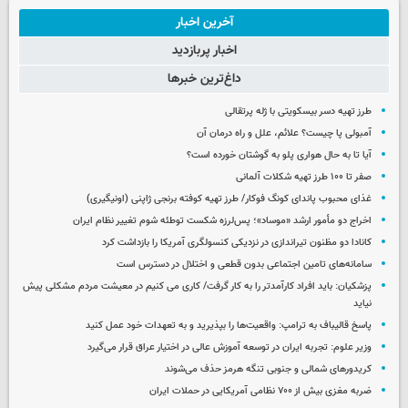
آخرین اخبار
اخبار پربازدید
داغ‌ترین خبرها
طرز تهیه دسر بیسکویتی با ژله پرتقالی
آمبولی پا چیست؟ علائم، علل و راه درمان آن
آیا تا به حال هواری پلو به گوشتان خورده است؟
صفر تا ۱۰۰ طرز تهیه شکلات آلمانی
غذای محبوب پاندای کونگ فوکار/ طرز تهیه کوفته برنجی ژاپنی (اونیگیری)
اخراج دو مأمور ارشد «موساد»؛ پس‌لرزه شکست توطئه شوم تغییر نظام ایران
کانادا دو مظنون تیراندازی در نزدیکی کنسولگری آمریکا را بازداشت کرد
سامانه‌های تامین اجتماعی بدون قطعی و اختلال در دسترس است
پزشکیان: باید افراد کارآمدتر را به کار گرفت/ کاری می کنیم در معیشت مردم مشکلی پیش
نیاید
پاسخ قالیباف به ترامپ: واقعیت‌ها را بپذیرید و به تعهدات خود عمل کنید
وزیر علوم: تجربه ایران در توسعه آموزش عالی در اختیار عراق قرار می‌گیرد
کریدورهای شمالی و جنوبی تنگه هرمز حذف می‌شوند
ضربه مغزی بیش از ۷۰۰ نظامی آمریکایی در حملات ایران