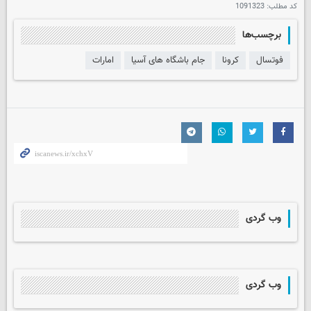
کد مطلب:
1091323
برچسب‌ها
فوتسال
کرونا
جام باشگاه های آسیا
امارات
وب گردی
وب گردی