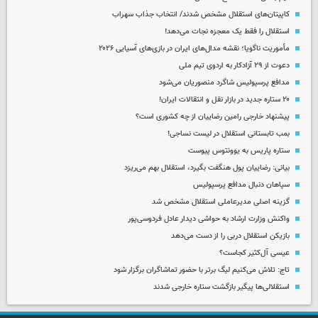
کاپیتان‌های استقلال مشخص شدند/ انتخاب جذاب سهراب
استقلال را فقط یک معجزه نجات می‌دهد!
مأموریت ناگویا؛ نقشه مدال‌های ایران در بازی‌های آسیایی ۲۰۲۶
دعوت از ۲۹ آزادکار به اردوی تیم ملی
مدافع پرسپولیس شاگرد منصوریان می‌شود
۲۰ ستاره جدید در بازار نقل و انتقالات ایران!
پیشنهاد خارجی رامین رضاییان از چه کشوری است؟
بمب تابستانی استقلال در لیست نساجی!
ستاره پاریس به یوونتوس پیوست
بیانی: رضاییان پول هنگفت بگیرد، استقلال بهم می‌ریزد
سپاهان دنبال مدافع پرسپولیس
گزینه اصلی مدیرعاملی استقلال مشخص شد
واکنش وزارت ارشاد به حواشی دیدار عادل فردوسی‌پور
بازیکن استقلال دربی را از دست می‌دهد
عیسی آل‌کثیر کجاست؟
تاج: تلاش می‌کنیم لیگ برتر با حضور تماشاگران برگزار شود
استقلالی‌ها پیگیر بازگشت ستاره خارجی شدند