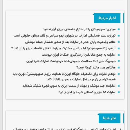
اخبار مرتبط
میدری: سرزمینتان را در اختیار دشمنان ایران قرار ندهید
تهران: سند ضدایرانی امارات در شورای آیمو سیاسی و فاقد مبنای حقوقی است
اعلام وضعیت پایان خطر در امارات بعد از صدور هشدار حمله موشکی
از هرمز تا سفره مردم؛ آیا میادین مشترک می‌توانند قفل اقتصاد ایران را باز کنند؟
امارات به جمع مخالفان از سرگیری جنگ با ایران پیوست
بلومبرگ خبر داد؛ مخالفت سعودی‌ها با درخواست امارات علیه ایران
هانتاویروس مانند کرونا است؟
توهم امارات برای تضعیف جایگاه ایران با هدایت رژیم صهیونیستی/ تهران باید
شیوه تهاجمی‌تری در قبال امارات و بحرین اتخاذ کند
امارات: چند موشک‌ و پهپاد از سمت ایران به سوی فجیره شلیک شده‌اند
امارات ۱۵ هزار پاکستانی شیعه را اخراج کرد
نظر شما
نظرات حاوی توهین و هرگونه نسبت ناروا به اشخاص حقیقی و حقوقی