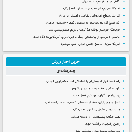
لفاظی جدید ترامپ علیه ایران
آمریکا تحریم‌های جدیدی علیه کوبا اعمال کرد
افزایش سطح آماده‌باش نظامی و امنیتی در عراق
رقم فسخ قرارداد رضاییان با استقلال فقط ۱۰۰میلیون تومان!
حزب‌الله خواستار توقف مذاکرات با رژیم صهیونیستی شد
جانسون: ترامپ از پیامدهای جنگ با ایران برای آمریکایی‌ها آگاه است
آمریکا میزبان مجمع آژانس انرژی اتمی می‌شود
آخرین اخبار ورزش
چندرسانه‌ای
رقم فسخ قرارداد رضاییان با استقلال فقط ۱۰۰میلیون تومان!
رکوردشکنی دختر دونده ایران در بلاروس
پرسپولیس؛ گران‌ترین تیم فصل جدید
فصل بدون پایان؛ فوتبالیست‌هایی که فرصت استراحت ندارند
وینیسیوس حقوق رونالدو را هم رد کرد!
بمب جذاب پرسپولیس از روسیه می‌آید
رامین رضاییان برگشت خورد!
تیم بعدی محمد صلاح مشخص شد