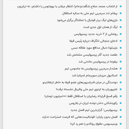
از انتخاب محمد صلاح شگفت‌زده‌ام/ انتظار میلان یا یوونتوس را داشتم، نه ترابزون
پیغام تند سرمربی تیم ملی به ستاره استقلال
بازی‌های لیگ برتر فوتبال با تماشاگر برگزار می‌شود
لیگ از همان اول جدی است
رونمایی از ۲ خرید جدید پرسپولیس
ادعای جنجالی تلگراف درباره رئیس فیفا
بارسلونا دنبال مدافع مورد علاقه مسی
مقصد جدید گلر پرسپولیسی مشخص شد
بیفوما در پرسپولیس ماندنی شد
هشدار سرمربی پرسپولیس به جاسوس تیم
استانبول میزبان سوپرجام اسپانیا شد
دودستگی در میان فدراسیون‌های عضو فیفا به خاطر اینفانتینو
علیپوریان به اردوی تیم ملی والیبال نشسته نرفت!
رقم فسخ قرارداد رضاییان با استقلال فقط ۱۰۰میلیون تومان!
رکوردشکنی دختر دونده ایران در بلاروس
پرسپولیس؛ گران‌ترین تیم فصل جدید
فصل بدون پایان؛ فوتبالیست‌هایی که فرصت استراحت ندارند
وینیسیوس حقوق رونالدو را هم رد کرد!