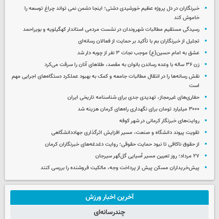
خبرنگاران در دل پروژه عظیم خورشیدی دشتی؛ اینجا دشمن نمی‌ تواند چراغ توسعه را
خاموش کند
رسیدگی مستقیم مطالبات شهروندان در نشست مردمی استاندار کهگیلویه و بویراحمد
تجلیل از خبرنگاران بم با تأکید بر حمایت از فعالان رسانه‌ای
عشق به امام حسین(ع) موجب نجات ۳ نفر از چوبه دار شد
زن ۳۶ ساله با وعده رساندن بانوان به مقصد، طلاهای آنان را سرقت می‌کرد
نقش رسانه‌ها را در انتقال مطالبات جامعه و کمک به بهبود عملکرد دستگاه‌های اجرایی مهم
است
حفاری‌های غیرمجاز، تهدیدی جدی برای شناسنامه تاریخی ایران
۳۰۰۰ میلیارد تومان برای نگهداری راه‌های کرمان هزینه شد
روایت‌های خبرنگار کرمانی در شهر کوفه
تقویت پیوند دانشگاه و صنعت، مسیر افزایش اثرگذاری جهاددانشگاهی
از حقوق ناکافی تا نبود حمایت حقوقی؛ روایت دغدغه‌های خبرنگاران کرمان
۲۷ مرداد؛ روز تعیین مسیر آسیایی گل‌گهر سیرجان
پیش‌خریداران مسکن پیش از پرداخت وجه، مالکیت فروشنده را بررسی کنند
آخرین اخبار ورزش
چندرسانه‌ای