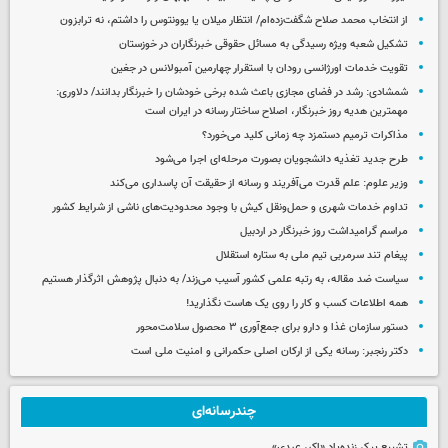
از انتخاب محمد صلاح شگفت‌زده‌ام/ انتظار میلان یا یوونتوس را داشتم، نه ترابزون
تشکیل شعبه ویژه رسیدگی به مسائل حقوقی خبرنگاران در خوزستان
تقویت خدمات اورژانسی رودان با استقرار چهارمین آمبولانس در جغین
شمشادی: رشد در فضای مجازی باعث شده برخی خودشان را خبرنگار بدانند/ دلاوری:
مهمترین هدیه‌ روز خبرنگار، اصلاح ساختار رسانه در ایران است
مذاکرات ترمیم دستمزد چه زمانی کلید می‌خورد؟
طرح جدید تغذیه دانشجویان بصورت مرحله‌ای اجرا می‌شود
وزیر علوم: علم قدرت می‌آفریند و رسانه از حقیقت آن پاسداری می‌کند
تداوم خدمات شهری و حمل‌ونقل کیش با وجود محدودیت‌های ناشی از شرایط کشور
مراسم گرامیداشت روز خبرنگار در اردبیل
پیغام تند سرمربی تیم ملی به ستاره استقلال
سیاست ضد مقاله، به رتبه علمی کشور آسیب می‌زند/ به دنبال پژوهش اثرگذار هستیم
همه اطلاعات کسب‌ و کار را روی یک هاست نگذارید!
دستور سازمان غذا و دارو برای جمع‌آوری ۳ محصول سلامت‌محور
دکتر رنجبر: رسانه یکی از ارکان اصلی حکمرانی و امنیت ملی است
چندرسانه‌ای
تشییع پیکر زنده‌یاد «اکبر عبدی»