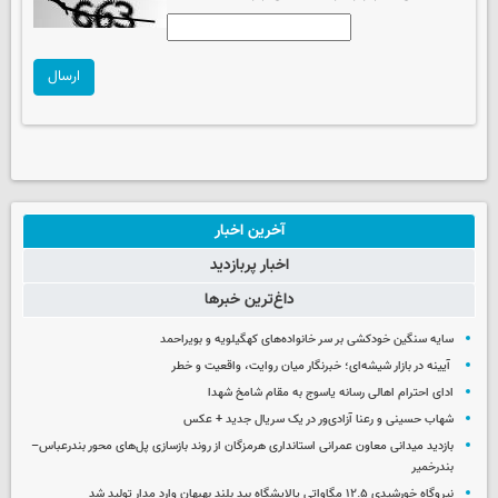
ارسال
آخرین اخبار
اخبار پربازدید
داغ‌ترین خبرها
سایه سنگین خودکشی بر سر خانواده‌های کهگیلویه و بویراحمد
آیینه در بازار شیشه‌ای؛ خبرنگار میان روایت، واقعیت و خطر
ادای احترام اهالی رسانه یاسوج به مقام شامخ شهدا
شهاب حسینی و رعنا آزادی‌ور در یک سریال جدید + عکس
بازدید میدانی معاون عمرانی استانداری هرمزگان از روند بازسازی پل‌های محور بندرعباس–
بندرخمیر
نیروگاه خورشیدی ۱۲.۵ مگاواتی پالایشگاه بید بلند بهبهان وارد مدار تولید شد