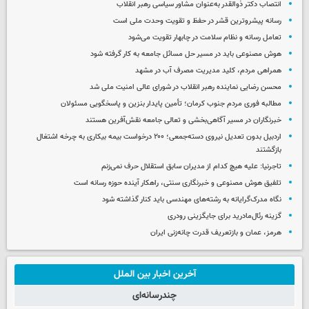
انتصاب دکتر ذوالقدر به‌عنوان مشاور سیاسی رهبر انقلاب
رسانه پیشروترین قشر در حفظ و تقویت وحدت ملی است
تعامل رسانه و نظام سلامت در چابهار تقویت می‌شود
هوش مصنوعی باید در مسیر حل مسائل جامعه به کار گرفته شود
همراهی مردم، کلید مدیریت مصرف آب در مشهد
محسن رضایی نماینده رهبر انقلاب در شورای عالی امنیت ملی شد
مطالبه فوری مردم جنوب کرمان؛ تأمین پایدار بنزین و پاسخگویی مسئولان
خبرنگاران در مسیر آگاهی‌بخشی و تعالی جامعه نقش‌آفرین هستند
اردبیل بدون تعدیل نیروی دسته‌جمعی؛ ۲۰۰ درخواست بیمه بیکاری به چرخه اشتغال
بازگشتند
تاجرنیا: علیه هیچ کدام از مدیران سابق استقلال حرف نمی‌زنم
تلفیق هوش مصنوعی و خبرنگاری سنتی، راهکار آینده حوزه رسانه است
نگاه مدرک‌گرایانه به رشته‌های مهندسی باید کنار گذاشته شود
گزینه رئال‌مادرید برای جایگزینی رودری
هرمز، عمان و بازتعریف قدرت چانه‌زنی ایران
آخرین اخبار بین الملل
چندرسانه‌ای