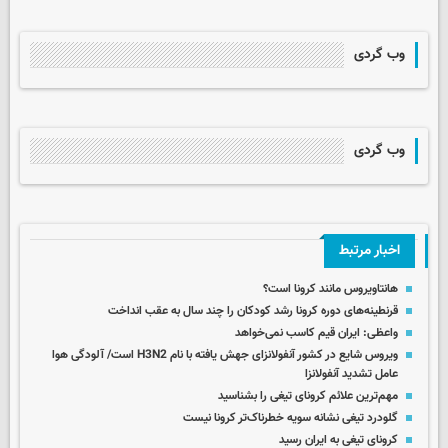
وب گردی
وب گردی
اخبار مرتبط
هانتاویروس مانند کرونا است؟
قرنطینه‌های دوره کرونا رشد کودکان را چند سال به عقب انداخت
واعظی: ایران قیم کاسب نمی‌خواهد
ویروس شایع در کشور آنفولانزای جهش یافته با نام H3N2 است/ آلودگی هوا
عامل تشدید آنفولانزا
مهم‌ترین علائم کرونای تیغی را بشناسید
گلودرد تیغی نشانه سویه خطرناک‌تر کرونا نیست
کرونای تیغی به ایران رسید