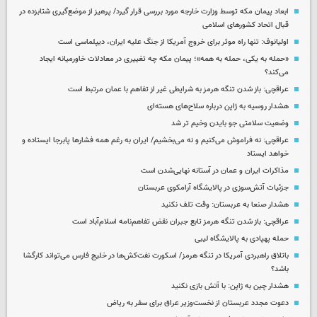
ابعاد پیمان مکه توسط وزارت خارجه مورد بررسی قرار گیرد/ پرهیز از موضع‌گیری شتابزده در
قبال اتحاد کشورهای اسلامی
اولیانوف: تنها راه موثر برای خروج آمریکا از جنگ علیه ایران، دیپلماسی است
«حمله به یکی، حمله به همه»؛ پیمان مکه چه تغییری در معادلات خاورمیانه ایجاد
می‌کند؟
عراقچی: باز شدن تنگه هرمز به شرایطی غیر از تفاهم با عمان مرتبط است
هشدار روسیه به ژاپن درباره سلاح‌های هسته‌ای
وضعیت سلامتی جو بایدن وخیم تر شد
عراقچی: نه فراموش می‌کنیم و نه می‌بخشیم/ ایران به رغم همه فشارها پابرجا ایستاده و
خواهد ایستاد
مذاکرات ایران و عمان در آستانه نهایی‌شدن است
جزئیات آتش‌سوزی در پالایشگاه آرامکوی عربستان
هشدار صنعا به عربستان: وقت تلف نکنید
عراقچی: باز شدن تنگه هرمز تابع جبران نقض تفاهم‌نامه اسلام‌آباد است
حمله پهپادی به پالایشگاه لیبی
باتلاق راهبردی آمریکا در تنگه هرمز/ اسکورت نفت‌کش‌ها در خلیج فارس می‌تواند کارگشا
باشد؟
هشدار چین به ژاپن: با آتش بازی نکنید
دعوت مجدد عربستان از نخست‌وزیر عراق برای سفر به ریاض