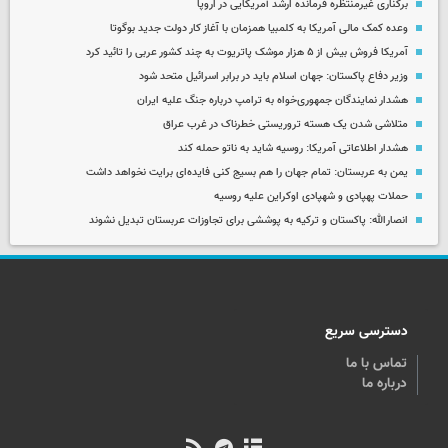
برکناری غیرمنتظره فرمانده ارشد آمریکایی در اروپا
وعده کمک مالی آمریکا به کلمبیا همزمان با آغاز کار دولت جدید بوگوتا
آمریکا فروش بیش از ۵ هزار موشک پاتریوت به چند کشور عربی را تائید کرد
وزیر دفاع پاکستان: جهان اسلام باید در برابر اسرائیل متحد شود
هشدار نمایندگان جمهوری‌خواه به ترامپ درباره جنگ علیه ایران
متلاشی شدن یک هسته تروریستی خطرناک در غرب عراق
هشدار اطلاعاتی آمریکا: روسیه شاید به ناتو حمله کند
یمن به عربستان: تمام جهان را هم بسیج کنی فایده‌ای برایت نخواهد داشت
حملات پهپادی و شهپادی اوکراین علیه روسیه
انصارالله: پاکستان و ترکیه به پوششی برای تجاوزات عربستان تبدیل نشوند
دسترسی سریع
تماس با ما
درباره ما