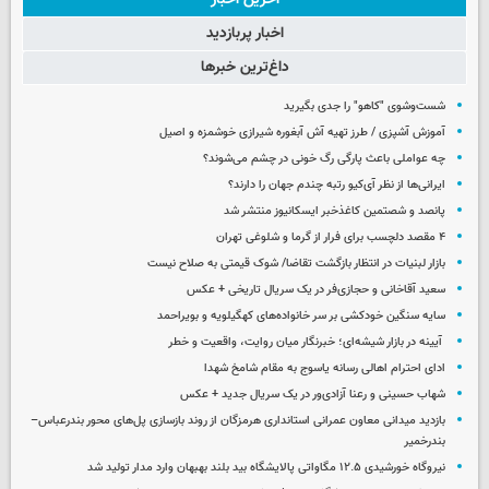
اخبار پربازدید
داغ‌ترین خبرها
شست‌وشوی "کاهو" را جدی بگیرید
آموزش آشپزی / طرز تهیه آش آبغوره شیرازی خوشمزه و اصیل
چه عواملی باعث پارگی رگ خونی در چشم می‌شوند؟
ایرانی‌ها از نظر آی‌کیو رتبه چندم جهان را دارند؟
پانصد و شصتمین کاغذخبر ایسکانیوز منتشر شد
۴ مقصد دلچسب برای فرار از گرما و شلوغی تهران
بازار لبنیات در انتظار بازگشت تقاضا/ شوک قیمتی به صلاح نیست
سعید آقاخانی و حجازی‌فر در یک سریال تاریخی + عکس
سایه سنگین خودکشی بر سر خانواده‌های کهگیلویه و بویراحمد
آیینه در بازار شیشه‌ای؛ خبرنگار میان روایت، واقعیت و خطر
ادای احترام اهالی رسانه یاسوج به مقام شامخ شهدا
شهاب حسینی و رعنا آزادی‌ور در یک سریال جدید + عکس
بازدید میدانی معاون عمرانی استانداری هرمزگان از روند بازسازی پل‌های محور بندرعباس–
بندرخمیر
نیروگاه خورشیدی ۱۲.۵ مگاواتی پالایشگاه بید بلند بهبهان وارد مدار تولید شد