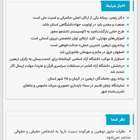
اخبار مرتبط
دکتر رنجبر: رسانه یکی از ارکان اصلی حکمرانی و امنیت ملی است
صنعت و معدن باید در اولویت جهاددانشگاهی استان باشد
طرح حامی بازگشت‌امید به اکوسیستم دانشجو محور
آموزش‌های مهارتی، کلید ارتقای توان تخصصی نیروی انسانی است
پیاده‌روی اربعین «تمرین عملی» عدالت‌خواهی است
اصفهان غرق در ماتم و میهمانی عاشورایی شد
استقرار ۵ موکب دانشگاه آزاد اسلامی کرمانشاه برای خدمت‌رسانی به زائران اربعین
درخشش دانشگاه آزاد قشم در مسابقات سراسری قرآن و عترت/ مهلت ارسال آثار
تمدید شد
پیاده روی جاماندگان اربعین در کرمان و ۲۵ شهر استان
نمایشگاه زنجان قدیم در سما؛ بازسازی تصویری میراث ملموس و بناهای
تخریب‌شده شهر
نظر شما
نظرات حاوی توهین و هرگونه نسبت ناروا به اشخاص حقیقی و حقوقی
منتشر نمی‌شود.