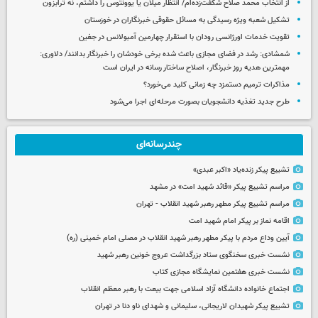
از انتخاب محمد صلاح شگفت‌زده‌ام/ انتظار میلان یا یوونتوس را داشتم، نه ترابزون
تشکیل شعبه ویژه رسیدگی به مسائل حقوقی خبرنگاران در خوزستان
تقویت خدمات اورژانسی رودان با استقرار چهارمین آمبولانس در جغین
شمشادی: رشد در فضای مجازی باعث شده برخی خودشان را خبرنگار بدانند/ دلاوری:
مهمترین هدیه‌ روز خبرنگار، اصلاح ساختار رسانه در ایران است
مذاکرات ترمیم دستمزد چه زمانی کلید می‌خورد؟
طرح جدید تغذیه دانشجویان بصورت مرحله‌ای اجرا می‌شود
چندرسانه‌ای
تشییع پیکر زنده‌یاد «اکبر عبدی»
مراسم تشییع پیکر «قائد شهید امت» در مشهد
مراسم تشییع پیکر مطهر رهبر شهید انقلاب - تهران
اقامه نماز بر پیکر امام شهید امت
آیین وداع مردم با پیکر مطهر رهبر شهید انقلاب در مصلی امام خمینی (ره)
نشست خبری سخنگوی ستاد بزرگداشت عروج خونین رهبر شهید
نشست خبری هفتمین نمایشگاه مجازی کتاب
اجتماع خانواده دانشگاه آزاد اسلامی جهت بیعت با رهبر معظم انقلاب
تشییع پیکر شهیدان لاریجانی، سلیمانی و شهدای ناو دنا در تهران