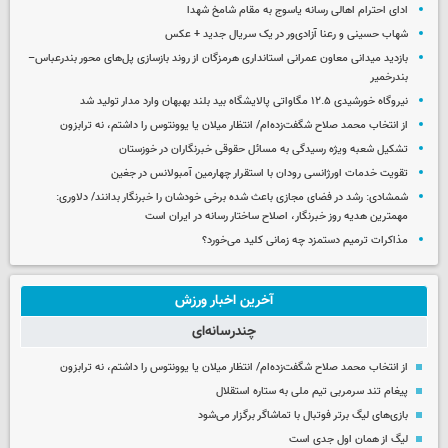
ادای احترام اهالی رسانه یاسوج به مقام شامخ شهدا
شهاب حسینی و رعنا آزادی‌ور در یک سریال جدید + عکس
بازدید میدانی معاون عمرانی استانداری هرمزگان از روند بازسازی پل‌های محور بندرعباس–
بندرخمیر
نیروگاه خورشیدی ۱۲.۵ مگاواتی پالایشگاه بید بلند بهبهان وارد مدار تولید شد
از انتخاب محمد صلاح شگفت‌زده‌ام/ انتظار میلان یا یوونتوس را داشتم، نه ترابزون
تشکیل شعبه ویژه رسیدگی به مسائل حقوقی خبرنگاران در خوزستان
تقویت خدمات اورژانسی رودان با استقرار چهارمین آمبولانس در جغین
شمشادی: رشد در فضای مجازی باعث شده برخی خودشان را خبرنگار بدانند/ دلاوری:
مهمترین هدیه‌ روز خبرنگار، اصلاح ساختار رسانه در ایران است
مذاکرات ترمیم دستمزد چه زمانی کلید می‌خورد؟
آخرین اخبار ورزش
چندرسانه‌ای
از انتخاب محمد صلاح شگفت‌زده‌ام/ انتظار میلان یا یوونتوس را داشتم، نه ترابزون
پیغام تند سرمربی تیم ملی به ستاره استقلال
بازی‌های لیگ برتر فوتبال با تماشاگر برگزار می‌شود
لیگ از همان اول جدی است