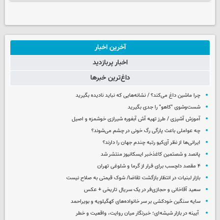
آخرین اخبار
اخبار پربازدید
داغ‌ترین خبرها
چرا ماشین داغ می‌کند؟ / نشانه‌هایی که نباید نادیده بگیرید
شست‌وشوی "کاهو" را جدی بگیرید
آموزش آشپزی / طرز تهیه آش آبغوره شیرازی خوشمزه و اصیل
چه عواملی باعث پارگی رگ خونی در چشم می‌شوند؟
ایرانی‌ها از نظر آی‌کیو رتبه چندم جهان را دارند؟
پانصد و شصتمین کاغذخبر ایسکانیوز منتشر شد
۴ مقصد دلچسب برای فرار از گرما و شلوغی تهران
بازار لبنیات در انتظار بازگشت تقاضا/ شوک قیمتی به صلاح نیست
سعید آقاخانی و حجازی‌فر در یک سریال تاریخی + عکس
سایه سنگین خودکشی بر سر خانواده‌های کهگیلویه و بویراحمد
آیینه در بازار شیشه‌ای؛ خبرنگار میان روایت، واقعیت و خطر