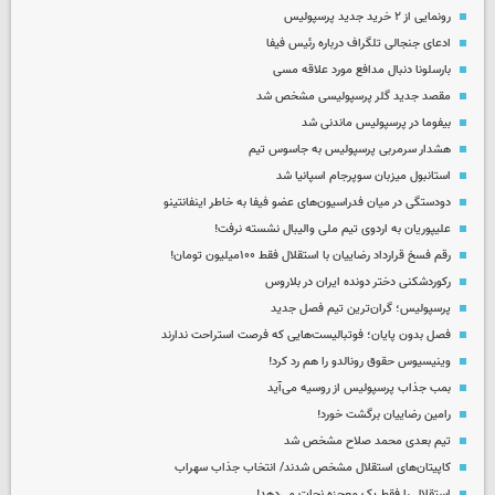
رونمایی از ۲ خرید جدید پرسپولیس
ادعای جنجالی تلگراف درباره رئیس فیفا
بارسلونا دنبال مدافع مورد علاقه مسی
مقصد جدید گلر پرسپولیسی مشخص شد
بیفوما در پرسپولیس ماندنی شد
هشدار سرمربی پرسپولیس به جاسوس تیم
استانبول میزبان سوپرجام اسپانیا شد
دودستگی در میان فدراسیون‌های عضو فیفا به خاطر اینفانتینو
علیپوریان به اردوی تیم ملی والیبال نشسته نرفت!
رقم فسخ قرارداد رضاییان با استقلال فقط ۱۰۰میلیون تومان!
رکوردشکنی دختر دونده ایران در بلاروس
پرسپولیس؛ گران‌ترین تیم فصل جدید
فصل بدون پایان؛ فوتبالیست‌هایی که فرصت استراحت ندارند
وینیسیوس حقوق رونالدو را هم رد کرد!
بمب جذاب پرسپولیس از روسیه می‌آید
رامین رضاییان برگشت خورد!
تیم بعدی محمد صلاح مشخص شد
کاپیتان‌های استقلال مشخص شدند/ انتخاب جذاب سهراب
استقلال را فقط یک معجزه نجات می‌دهد!