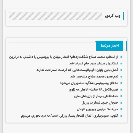
وب گردی
اخبار مرتبط
از انتخاب محمد صلاح شگفت‌زده‌ام/ انتظار میلان یا یوونتوس را داشتم، نه ترابزون
استانبول میزبان سوپرجام اسپانیا شد
فصل بدون پایان؛ فوتبالیست‌هایی که فرصت استراحت ندارند
تیم بعدی محمد صلاح مشخص شد
مدافع پرسپولیس شاگرد منصوریان می‌شود
ضرب‌الاجل ۴۸ ساعته الاهلی به ژاوی
خداحافظی نیمار از بازی‌های ملی
جنجال جدید نیمار در برزیل
خرید ۷۰ میلیون یورویی الهلال
کلوپ: سرمربیگری آلمان افتخار بسیار بزرگی است/ به درد نخورم، می‌روم