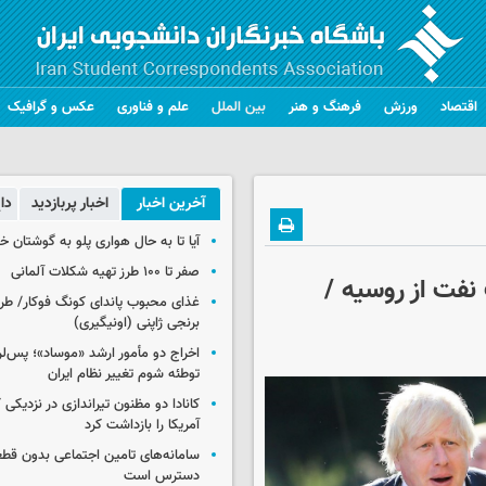
اقتصاد
ورزش
فرهنگ و هنر
بین الملل
علم و فناوری
عکس و گرافیک
آخرین اخبار
اخبار پربازدید
دا
آیا تا به حال هواری پلو به گوشتان 
صفر تا ۱۰۰ طرز تهیه شکلات آلمانی
نفت از روسیه /
غذای محبوب پاندای کونگ فوکار/ طرز
برنجی ژاپنی (اونیگیری)
اخراج دو مأمور ارشد «موساد»؛ پس‌
توطئه شوم تغییر نظام ایران
کانادا دو مظنون تیراندازی در نزدیکی
آمریکا را بازداشت کرد
سامانه‌های تامین اجتماعی بدون قطع
دسترس است