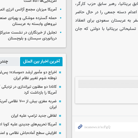
آمریکایی‌ها آگاه است
ق بریتانیا، رهبر سابق حزب کارگر،
آمریکا میزبان مجمع آژانس انرژی اتم
اعدام دسته جمعی را در حال حاضر
حمله گسترده موشکی و پهپادی صنعا
فر به عربستان سعودی برای انعقاد
نیروهای وابسته به عربستان
تسلیحاتی بریتانیا با دولتی که جان
تجلیل از خبرنگاران در نشست مدیرکل 
دریانوردی سیستان و بلوچستان
آخرین اخبار بین الملل
چندرس
اخراج دو مأمور ارشد «موساد»؛ پس‌
توطئه شوم تغییر نظام ایران
کانادا دو مظنون تیراندازی در نزدیکی
آمریکا را بازداشت کرد
ضربه مغزی بیش از ۷۰۰ 
ایران
لفاظی جدید ترامپ علیه ایران
آمریکا تحریم‌های جدیدی علیه کوبا اع
افزایش سطح آماده‌باش نظامی و امنی