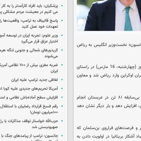
پزشکیان: باید افراد کارآمدتر را به کار
می کنیم در معیشت مردم مشکلی پی
پاسخ قالیباف به ترامپ: واقعیت‌ها را 
تعهدات خود عمل کنید
وزیر علوم: تجربه ایران در توسعه آم
اختیار عراق قرار می‌گیرد
جانسون» نخست‌وزیر انگلیس به ریاض
کریدورهای شمالی و جنوبی تنگه هر
می‌شوند
ضربه مغزی بیش از ۷۰۰ 
بنا بر این گزارش، نخست‌وزیر انگلیس در رأس یک هیئت بلندپایه، امروز (چهارشنبه، 16 مارس) در راستای
ایران
ران اوکراین وارد ریاض شد و معاون
لفاظی جدید ترامپ علیه ایران
آمریکا تحریم‌های جدیدی علیه کوبا اع
نخست‌وزیر انگلیس این سفر جنجالی را تنها چند روز پس از اعدام بی‌سابقه ۸۱ تن در عربستان انجام
افزایش سطح آماده‌باش نظامی و امنی
ن، افزایش دهد و بار دیگر نشان دهد
رقم فسخ قرارداد رضاییان با استقلال
۱۰۰میلیون تومان!
حزب‌الله خواستار توقف مذاکرات با رژ
صهیونیستی شد
ر و فرصت‌های فراروی بن‌سلمان که
آشکار بریتانیا در اولویت دادن به
جانسون: ترامپ از پیامدهای جنگ با ای