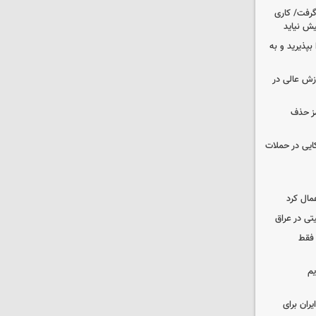
 گرفت/ کاری
ش نیاید
بپذیرید و به
وزش عالی در
مز حذف
نظامی آمریکایی در حملات
مال کرد
تی در عراق
 فقط
یم
ران برای