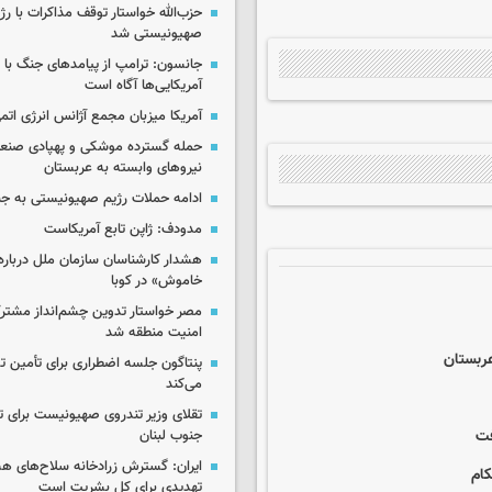
حزب‌الله خواستار توقف مذاکرات با رژ
صهیونیستی شد
جانسون: ترامپ از پیامدهای جنگ با ای
آمریکایی‌ها آگاه است
آمریکا میزبان مجمع آژانس انرژی اتم
حمله گسترده موشکی و پهپادی صنعا
نیروهای وابسته به عربستان
ادامه حملات رژیم صهیونیستی به جن
مدودف: ژاپن تابع آمریکاست
هشدار کارشناسان سازمان ملل درباره 
خاموش» در کوبا
مصر خواستار تدوین چشم‌انداز مشتر
امنیت منطقه شد
عربستان
پنتاگون جلسه اضطراری برای تأمین تس
می‌کند
تقلای وزیر تندروی صهیونیست برای ت
جنوب لبنان
ایران: گسترش زرادخانه سلاح‌های هست
کام
تهدیدی برای کل بشریت است