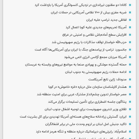
کانادا دو مظنون تیراندازی در نزدیکی کنسولگری آمریکا را بازداشت کرد
ضربه مغزی بیش از ۷۰۰ نظامی آمریکایی در حملات ایران
لفاظی جدید ترامپ علیه ایران
آمریکا تحریم‌های جدیدی علیه کوبا اعمال کرد
افزایش سطح آماده‌باش نظامی و امنیتی در عراق
حزب‌الله خواستار توقف مذاکرات با رژیم صهیونیستی شد
جانسون: ترامپ از پیامدهای جنگ با ایران برای آمریکایی‌ها آگاه است
آمریکا میزبان مجمع آژانس انرژی اتمی می‌شود
حمله گسترده موشکی و پهپادی صنعا به مواضع نیروهای وابسته به عربستان
ادامه حملات رژیم صهیونیستی به جنوب لبنان
مدودف: ژاپن تابع آمریکاست
هشدار کارشناسان سازمان ملل درباره «غزه‌ خاموش» در کوبا
مصر خواستار تدوین چشم‌انداز مشترک عربی برای امنیت منطقه شد
پنتاگون جلسه اضطراری برای تأمین تسلیحات برگزار می‌کند
تقلای وزیر تندروی صهیونیست برای توجیه اشغال جنوب لبنان
ایران: گسترش زرادخانه سلاح‌های هسته‌ای آمریکا تهدیدی برای کل بشریت است
تاکید جنبش امل لبنان بر لزوم وحدت ملی در برابر اشغالگران
اسلام‌آباد: رایزنی‌های دیپلماتیک درباره منطقه و تنگه هرمز ادامه دارد