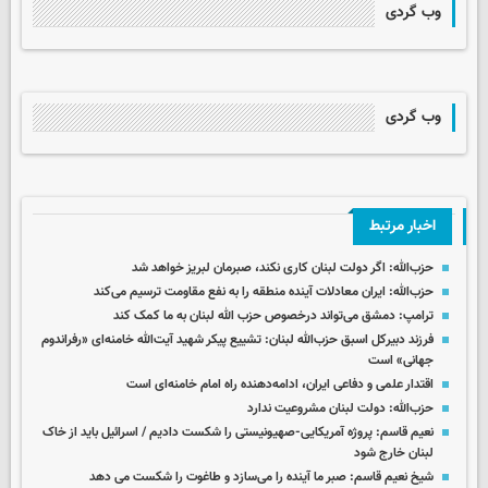
وب گردی
وب گردی
اخبار مرتبط
حزب‌الله: اگر دولت لبنان کاری نکند، صبرمان لبریز خواهد شد
حزب‌الله: ایران معادلات آینده منطقه را به نفع مقاومت ترسیم می‌کند
ترامپ: دمشق می‌تواند درخصوص حزب‌ الله لبنان به ما کمک کند
فرزند دبیرکل اسبق حزب‌الله لبنان: تشییع پیکر شهید آیت‌الله خامنه‌ای «رفراندوم
جهانی» است
اقتدار علمی و دفاعی ایران، ادامه‌دهنده راه امام خامنه‌ای است
حزب‌الله: دولت لبنان مشروعیت ندارد
نعیم قاسم: پروژه آمریکایی-صهیونیستی را شکست دادیم / اسرائیل باید از خاک
لبنان خارج شود
شیخ نعیم قاسم: صبر ما آینده را می‌سازد و طاغوت را شکست می دهد