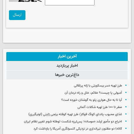
ارسال
آخرین اخبار
اخبار پربازدید
داغ‌ترین خبرها
طرز تهیه دسر بیسکویتی با ژله پرتقالی
آمبولی پا چیست؟ علائم، علل و راه درمان آن
آیا تا به حال هواری پلو به گوشتان خورده است؟
صفر تا ۱۰۰ طرز تهیه شکلات آلمانی
غذای محبوب پاندای کونگ فوکار/ طرز تهیه کوفته برنجی ژاپنی (اونیگیری)
اخراج دو مأمور ارشد «موساد»؛ پس‌لرزه شکست توطئه شوم تغییر نظام ایران
کانادا دو مظنون تیراندازی در نزدیکی کنسولگری آمریکا را بازداشت کرد