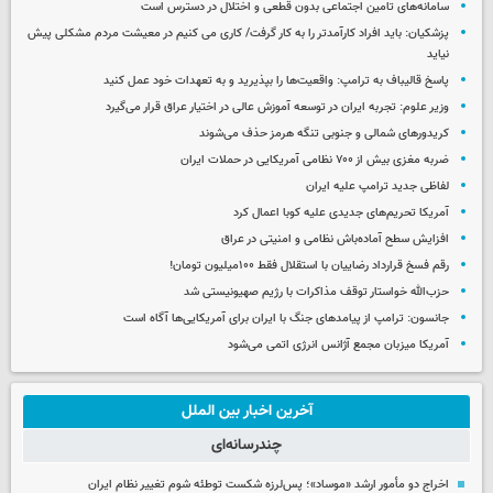
سامانه‌های تامین اجتماعی بدون قطعی و اختلال در دسترس است
پزشکیان: باید افراد کارآمدتر را به کار گرفت/ کاری می کنیم در معیشت مردم مشکلی پیش
نیاید
پاسخ قالیباف به ترامپ: واقعیت‌ها را بپذیرید و به تعهدات خود عمل کنید
وزیر علوم: تجربه ایران در توسعه آموزش عالی در اختیار عراق قرار می‌گیرد
کریدورهای شمالی و جنوبی تنگه هرمز حذف می‌شوند
ضربه مغزی بیش از ۷۰۰ نظامی آمریکایی در حملات ایران
لفاظی جدید ترامپ علیه ایران
آمریکا تحریم‌های جدیدی علیه کوبا اعمال کرد
افزایش سطح آماده‌باش نظامی و امنیتی در عراق
رقم فسخ قرارداد رضاییان با استقلال فقط ۱۰۰میلیون تومان!
حزب‌الله خواستار توقف مذاکرات با رژیم صهیونیستی شد
جانسون: ترامپ از پیامدهای جنگ با ایران برای آمریکایی‌ها آگاه است
آمریکا میزبان مجمع آژانس انرژی اتمی می‌شود
آخرین اخبار بین الملل
چندرسانه‌ای
اخراج دو مأمور ارشد «موساد»؛ پس‌لرزه شکست توطئه شوم تغییر نظام ایران