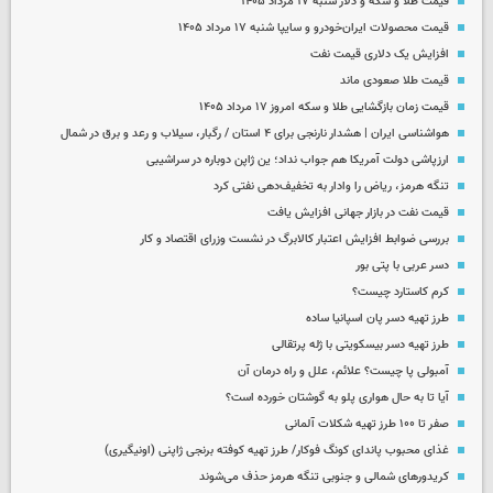
قیمت طلا و سکه و دلار شنبه ۱۷ مرداد ۱۴۰۵
قیمت محصولات ایران‌خودرو و سایپا شنبه ۱۷ مرداد ۱۴۰۵
افزایش یک دلاری قیمت نفت
قیمت طلا صعودی ماند
قیمت زمان بازگشایی طلا و سکه امروز ۱۷ مرداد ۱۴۰۵
هواشناسی ایران | هشدار نارنجی برای ۴ استان / رگبار، سیلاب و رعد و برق در شمال
ارزپاشی دولت آمریکا هم جواب نداد؛ ین ژاپن دوباره در سراشیبی
تنگه هرمز، ریاض را وادار به تخفیف‌دهی نفتی کرد
قیمت نفت در بازار جهانی افزایش یافت
بررسی ضوابط افزایش اعتبار کالابرگ در نشست وزرای اقتصاد و کار
دسر عربی با پتی بور
کرم کاستارد چیست؟
طرز تهیه دسر پان اسپانیا ساده
طرز تهیه دسر بیسکویتی با ژله پرتقالی
آمبولی پا چیست؟ علائم، علل و راه درمان آن
آیا تا به حال هواری پلو به گوشتان خورده است؟
صفر تا ۱۰۰ طرز تهیه شکلات آلمانی
غذای محبوب پاندای کونگ فوکار/ طرز تهیه کوفته برنجی ژاپنی (اونیگیری)
کریدورهای شمالی و جنوبی تنگه هرمز حذف می‌شوند