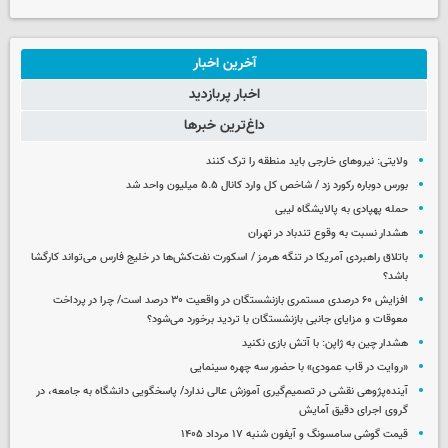
آخرین اخبار
اخبار پربازدید
داغ‌ترین خبرها
ولایتی: نیروهای خارجی باید منطقه را ترک کنند
بورس دوباره رکورد زد / شاخص کل وارد کانال ۵.۵ میلیون واحد شد
حمله پهپادی به پالایشگاه لیبی
هشدار نسبت به وقوع تندباد در تهران
باتلاق راهبردی آمریکا در تنگه هرمز / اسکورت نفت‌کش‌ها در خلیج فارس می‌تواند کارگشا
باشد؟
افزایش ۶۰ درصدی مستمری‌ بازنشستگان در واقعیت ۳۰ درصد است/ چرا در پرداخت
معوقات و مزایای جانبی بازنشستگان با تردید برخورد می‌شود؟
هشدار چین به ژاپن: با آتش بازی نکنید
«روایت در قاب عمودی» با حضور سه چهره سینمایی
آینده‌پژوهی نقشی در تصمیم‌گیری آموزش عالی ندارد/ پاسخگویی دانشگاه به جامعه، در
گروی اجرای دقیق آمایش
قیمت گوشی سامسونگ و آیفون شنبه ۱۷ مرداد ۱۴۰۵