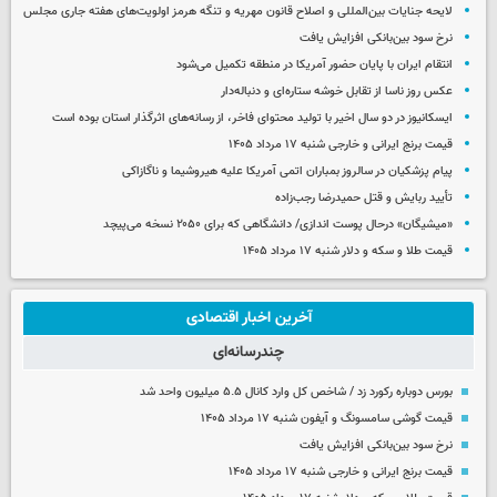
لایحه جنایات بین‌المللی و اصلاح قانون مهریه و تنگه هرمز اولویت‌های هفته جاری مجلس
نرخ سود بین‌بانکی افزایش یافت
انتقام ایران با پایان حضور آمریکا در منطقه تکمیل می‌شود
عکس روز ناسا از تقابل خوشه ستاره‌ای و دنباله‌دار
ایسکانیوز در دو سال اخیر با تولید محتوای فاخر، از رسانه‌های اثرگذار استان بوده است
قیمت برنج ایرانی و خارجی شنبه ۱۷ مرداد ۱۴۰۵
پیام پزشکیان در سالروز بمباران اتمی آمریکا علیه هیروشیما و ناگازاکی
تأیید ربایش و قتل حمیدرضا رجب‌زاده
«میشیگان» درحال پوست اندازی/ دانشگاهی که برای ۲۰۵۰ نسخه می‌پیچد
قیمت طلا و سکه و دلار شنبه ۱۷ مرداد ۱۴۰۵
آخرین اخبار اقتصادی
چندرسانه‌ای
بورس دوباره رکورد زد / شاخص کل وارد کانال ۵.۵ میلیون واحد شد
قیمت گوشی سامسونگ و آیفون شنبه ۱۷ مرداد ۱۴۰۵
نرخ سود بین‌بانکی افزایش یافت
قیمت برنج ایرانی و خارجی شنبه ۱۷ مرداد ۱۴۰۵