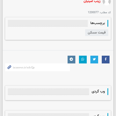
زینب امینیان
کد مطلب:
1200077
برچسب‌ها
قیمت مسکن
وب گردی