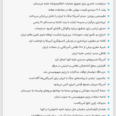
درخواست عامری برای تعویق عملیات انتقام‌جویانه علیه عربستان
رشد ۴.۸ درصدی قیمت جهانی طلا در معاملات هفته
نظرسنجی رویترز: مردم آمریکا جنگ با ایران را عامل بی‌ثباتی می‌دانند
تیراندازی مرگبار در مدرسه‌ تایلند با چند کشته و دست‌کم ۲۰ زخمی
دستور ترامپ برای تحقیق درباره چگونگی افشای کمبود تسلیحات
اخراج دو مأمور ارشد «موساد»؛ پس‌لرزه شکست توطئه شوم تغییر نظام ایران
کانادا دو مظنون تیراندازی در نزدیکی کنسولگری آمریکا را بازداشت کرد
ضربه مغزی بیش از ۷۰۰ نظامی آمریکایی در حملات ایران
لفاظی جدید ترامپ علیه ایران
آمریکا تحریم‌های جدیدی علیه کوبا اعمال کرد
افزایش سطح آماده‌باش نظامی و امنیتی در عراق
حزب‌الله خواستار توقف مذاکرات با رژیم صهیونیستی شد
جانسون: ترامپ از پیامدهای جنگ با ایران برای آمریکایی‌ها آگاه است
آمریکا میزبان مجمع آژانس انرژی اتمی می‌شود
حمله گسترده موشکی و پهپادی صنعا به مواضع نیروهای وابسته به عربستان
ادامه حملات رژیم صهیونیستی به جنوب لبنان
مدودف: ژاپن تابع آمریکاست
هشدار کارشناسان سازمان ملل درباره «غزه‌ خاموش» در کوبا
مصر خواستار تدوین چشم‌انداز مشترک عربی برای امنیت منطقه شد