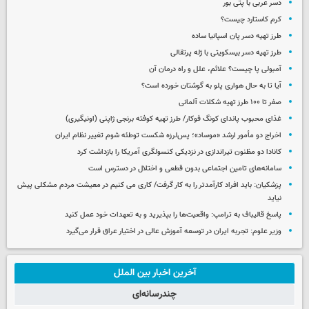
دسر عربی با پتی بور
کرم کاستارد چیست؟
طرز تهیه دسر پان اسپانیا ساده
طرز تهیه دسر بیسکویتی با ژله پرتقالی
آمبولی پا چیست؟ علائم، علل و راه درمان آن
آیا تا به حال هواری پلو به گوشتان خورده است؟
صفر تا ۱۰۰ طرز تهیه شکلات آلمانی
غذای محبوب پاندای کونگ فوکار/ طرز تهیه کوفته برنجی ژاپنی (اونیگیری)
اخراج دو مأمور ارشد «موساد»؛ پس‌لرزه شکست توطئه شوم تغییر نظام ایران
کانادا دو مظنون تیراندازی در نزدیکی کنسولگری آمریکا را بازداشت کرد
سامانه‌های تامین اجتماعی بدون قطعی و اختلال در دسترس است
پزشکیان: باید افراد کارآمدتر را به کار گرفت/ کاری می کنیم در معیشت مردم مشکلی پیش
نیاید
پاسخ قالیباف به ترامپ: واقعیت‌ها را بپذیرید و به تعهدات خود عمل کنید
وزیر علوم: تجربه ایران در توسعه آموزش عالی در اختیار عراق قرار می‌گیرد
آخرین اخبار بین الملل
چندرسانه‌ای