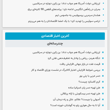
ارزپاشی دولت آمریکا هم جواب نداد؛ ین ژاپن دوباره در سراشیبی
بحران در راه‌آهن انگلیس ادامه دارد؛ پیامدهای قطعی 90 ثانیه‌ای برق
هشدار سرمربی پرسپولیس به جاسوس تیم
ترامپ سوئیس را تهدید کرد؛ با یک امضا اقتصادتان را به هم می‌ریزم
آخرین اخبار اقتصادی
چندرسانه‌ای
ارزپاشی دولت آمریکا هم جواب نداد؛ ین ژاپن دوباره در سراشیبی
تنگه هرمز، ریاض را وادار به تخفیف‌دهی نفتی کرد
قیمت نفت در بازار جهانی افزایش یافت
بررسی ضوابط افزایش اعتبار کالابرگ در نشست وزرای اقتصاد و کار
دسر عربی با پتی بور
کرم کاستارد چیست؟
طرز تهیه دسر پان اسپانیا ساده
طرز تهیه دسر بیسکویتی با ژله پرتقالی
آمبولی پا چیست؟ علائم، علل و راه درمان آن
آیا تا به حال هواری پلو به گوشتان خورده است؟