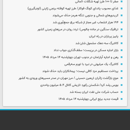
صفر تا ۱۰۰ طرز تهیه شکلات آلمانی
غذای محبوب پاندای کونگ فوکار/ طرز تهیه کوفته برنجی ژاپنی (اونیگیری)
کریدورهای شمالی و جنوبی تنگه هرمز حذف می‌شوند
۱۹۴ هزار انشعاب غیر مجاز از شبکه برق جمع‌آوری شد
ترافیک سنگین در جاده چالوس/ تردد روان در مرزهای زمینی کشور
پاییز پرباران در راه ایران
کالابرگ سه دهک مشمول شارز شد
بازار اجاره مسکن در بن‌بست؛ سقف‌گذاری جواب نداد
رهن و اجاره آپارتمان در جنوب تهران چهارشنبه ۱۴ مرداد ۱۴۰۵
کالابرگ یک میلیونی در نبرد با تورم سه‌رقمی
پرداخت مستقیم مزد کافی نیست؛ پیمانکاران باید حذف شوند
موج بازگشت زائران اربعین حسینی / مرز مهران در صدر مسیرهای ورودی به کشور
بورس رشد کرد/ شکستن رکورد تاریخی کانال ۵.۴ میلیون واحدی
حساب‌ شرکت ملی نفت ایران بسته شد
قیمت جدید برنج ایرانی چهارشنبه ۱۴ مرداد ۱۴۰۵