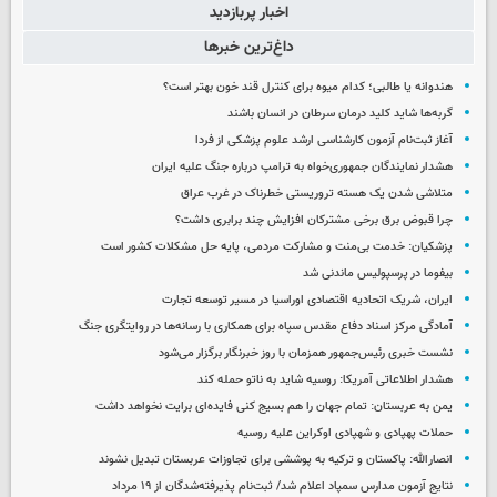
اخبار پربازدید
داغ‌ترین خبرها
هندوانه یا طالبی؛ کدام‌ میوه برای کنترل قند خون بهتر است؟
گربه‌ها شاید کلید درمان سرطان در انسان باشند
آغاز ثبت‌نام‌ آزمون کارشناسی ارشد علوم پزشکی از فردا
هشدار نمایندگان جمهوری‌خواه به ترامپ درباره جنگ علیه ایران
متلاشی شدن یک هسته تروریستی خطرناک در غرب عراق
چرا قبوض برق برخی مشترکان افزایش چند برابری داشت؟
پزشکیان: خدمت بی‌منت و مشارکت مردمی، پایه حل مشکلات کشور است
بیفوما در پرسپولیس ماندنی شد
ایران، شریک اتحادیه اقتصادی اوراسیا در مسیر توسعه تجارت
آمادگی مرکز اسناد دفاع مقدس سپاه برای همکاری با رسانه‌ها در روایتگری جنگ
نشست خبری رئیس‌جمهور همزمان با روز خبرنگار برگزار می‌شود
هشدار اطلاعاتی آمریکا: روسیه شاید به ناتو حمله کند
یمن به عربستان: تمام جهان را هم بسیج کنی فایده‌ای برایت نخواهد داشت
حملات پهپادی و شهپادی اوکراین علیه روسیه
انصارالله: پاکستان و ترکیه به پوششی برای تجاوزات عربستان تبدیل نشوند
نتایج آزمون مدارس سمپاد اعلام شد/ ثبت‌نام پذیرفته‌شدگان از ۱۹ مرداد