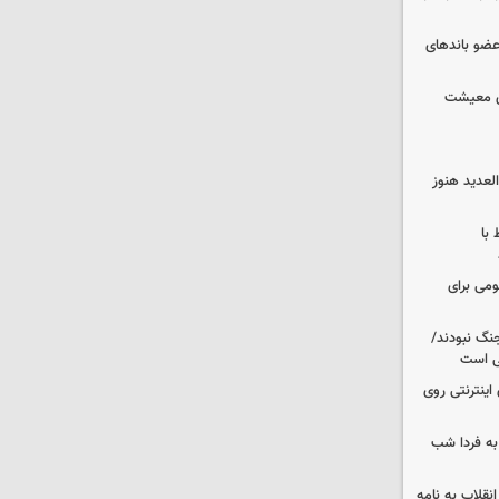
ت اطلاعات: ۲۱ عامل موساد و ۴ عضو باندهای
ای معیشت
لعدید هنوز
 با
ومی برای
نگ نبودند/
لی است
اینترنتی روی
ه فردا شب
انقلاب به نامه