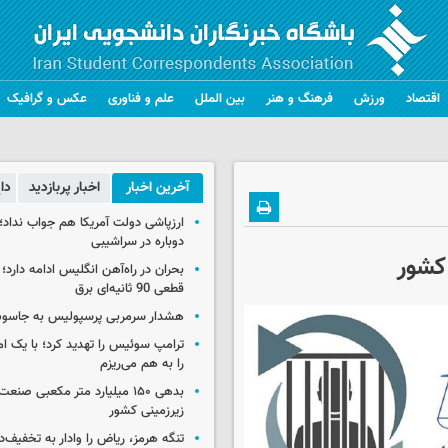
اقتصاد
ورزش
فرهنگ و هنر
بین الملل
علم و فناوری
عکس و گرافیک
آخرین اخبار
اخبار پربازدید
دا
ارزپاشی دولت آمریکا هم جواب نداد؛ 
دوباره در سراشیبی
بحران در راه‌آهن انگلیس ادامه دارد؛
قطعی 90 ثانیه‌ای برق
هشدار سرمربی پرسپولیس به جاسو
ترامپ سوئیس را تهدید کرد؛ با یک ام
را به هم می‌ریزم
بدهی ۱۵۰ میلیارد متر مکعبی صن
زیرزمینی کشور
تنگه هرمز، ریاض را وادار به تخفیف‌