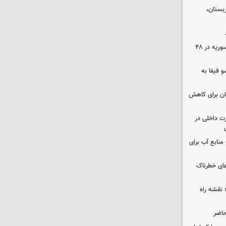
بستان،
۱۷ تجاوز رژیم صهیونیستی به خاک سوریه در ۴۸
 فیفا به
دان برای کاهش
رت داخلی در
منابع آب برای
های خطرناک
نقشه راه
حاضر