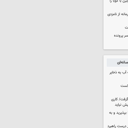
 با کوبا را
حمایت محرمانه از نامزدی
ت
سر پرونده
انه‌ای
عت آب به ذخایر
شکست
 گرفت/ کاری
ش نیاید
بپذیرید و به
 درست راهبرد