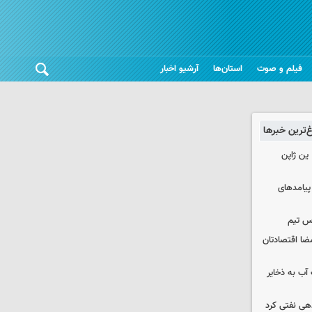
فیلم و صوت
استان‌ها
آرشیو اخبار
غ‌ترین خبرها
ین ژاپن
 پیامدهای
س تیم
ضا اقتصادتان
عت آب به ذخایر
دهی نفتی کرد