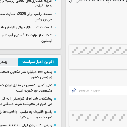
 خارجه، قوه قضاییه، دادستانی کل
آمریکا همکاری‌های نظامی روسیه و چین
هدف گرفت
نسخه ترامپ برای 2028؛ 
جی‌دی ونس
قیمت نفت در بازار جهانی افزایش یاف
شکایت از وزارت دادگستری آمریکا بر 
اپستین
آخرین اخبار سیاست
چندرس
بدهی ۱۵۰ میلیارد متر مکعبی صن
زیرزمینی کشور
علی اکبری: دشمن در مقابل ایران 
مفتضحانه‌ای خورده است
پزشکیان: باید افراد کارآمدتر را به کار
می کنیم در معیشت مردم مشکلی پی
پاسخ قالیباف به ترامپ: واقعیت‌ها را 
تعهدات خود عمل کنید
ربیعی: دلسوزان ایران معتقدند مسیر