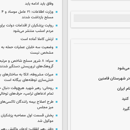
وفاق باید ادامه یابد
وزار
مسلح بازداشت شدند
روایت پزشکیان از اقدامات دولت بر
مردم امشب منتشر می‌شود
ارتش کاملا آماده است
وضعیت سه خلبان عملیات حمله به ا
مشخص نیست
سپاه: ۸ شرور مسلح شاخص و مرتبط
گروهک‌های تروریستی دستگیر شدند
میراث مشروطه، اتکا به ساختارهای ب
ر شهرستان فامنین
خنثی‌سازی توطئه‌های بیگانه است
م ایران
روحانی: رهبر شهید هیچ‌وقت دنبال ج
تمام ادعاهای ترامپ، حرف‌های توخا
کنید
طرح اصلاح بیمه رانندگان تاکسی‌های 
میز مجلس
گیرد
پخش قسمت اول مصاحبه پزشکیان ب
موکول شد
دفتر رهبر انقلاب: ادعای واکنش رهبر 