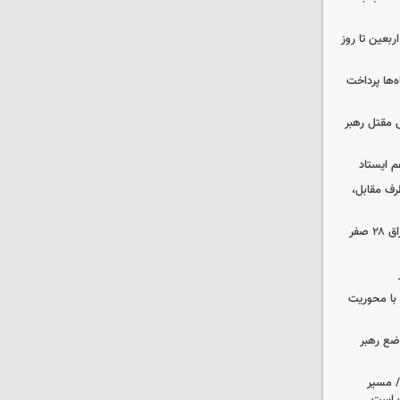
بعین تا روز
‌ها پرداخت
 مقتل رهبر
م ایستاد
رف مقابل،
مهاجرانی: تردد از گذرگاه چیلات به عراق ۲۸ صفر
ن با محوریت
اضع رهبر
م/ مسیر