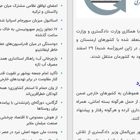
امضای توافق نظامی مشترک میان عر
پاکستان و ترکیه
استانبول میزبان سوپرجام اسپانیا شد
با همکاری وزارت دادگستری و وزارت
ساعت گذشته
منعقد شده با کشورهای ارمنستان و
دودستگی در میان فدراسیون‌های عضو
ژاپن، هشت ایرانی محبوس در زندان‌های ارمنستان و یک ایرانی زندانی در ژاپن امروز(سه شنبه) ۲۹ اسفند
خاطر اینفانتینو
بازچرخانی آب؛ راهکار استانداری هم
مصرف آب تازه
تأکید امام جمعه بوشهر بر تقویت قد
کنار مقاومت در برابر تهدیدهای خارجی
د
از وان حمام تا استخر کشاورزی؛ همه 
فر هموطنان به کشورهای خارجی ضمن
کودکان خطرآفرین‌اند
از حمل هرگونه بسته‌ امانتی، همراه
گرگاس، دورگه‌ای رام‌نشدنی با پیامد
برای روستاها
اری کرده و هرگونه رفتار و پیشنهاد
از هوش مصنوعی تا اقتصاد چرخشی؛ 
نند.
صنعت مبلمان ملایر
 بین‌الملل وزیر دادگستری از تلاش
وحدت ملی جبهه اصلی نبرد در عصر 