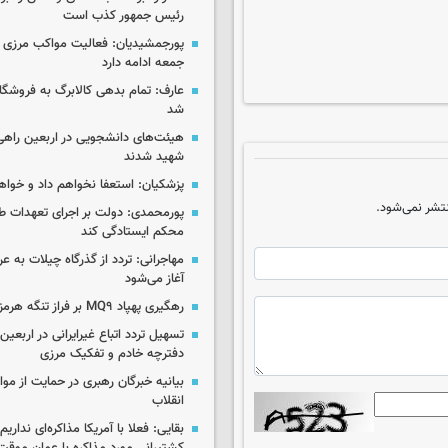
رئیس جمهور کذب است
پورجمشیدیان: فعالیت مواکب مرزی ار
جمعه ادامه دارد
عارف: تمام بدهی کالابرگ به فروشگاه
شد
هیئت‌های دانشجویی در اربعین راهی
شهید شدند
پزشکیان: استعفا نخواهم داد و خواه
تشر نمی‌شود.
پورمحمدی: دولت بر اجرای تعهدات ط
محکم ایستادگی کند
آغاز می‌شود
رهگیری پهپاد MQ۹ بر فراز تنگه هرمز
تسهیل تردد اتباع غیرایرانی در اربعی
دفترچه خادم و تفکیک مرزی
بیانیه خبرگان رهبری در حمایت از مو
انقلاب
بقایی: فعلا با آمریکا مذاکره‌ای نداری