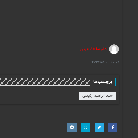
علیرضا غضنفریان
کد مطلب:
1232094
برچسب‌ها
سید ابراهیم رئیسی