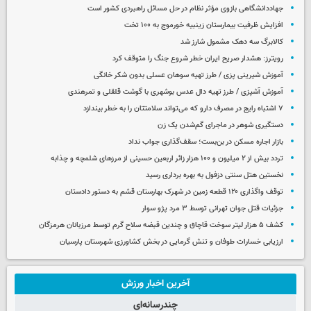
جهاددانشگاهی بازوی مؤثر نظام در حل مسائل راهبردی کشور است
افزایش ظرفیت بیمارستان زینبیه خورموج به ۱۰۰ تخت
کالابرگ سه دهک مشمول شارز شد
رویترز: هشدار صریح ایران خطر شروع جنگ را متوقف کرد
آموزش شیرینی پزی / طرز تهیه سوهان عسلی بدون شکر خانگی
آموزش آشپزی / طرز تهیه دال عدس بوشهری با گوشت قلقلی و تمرهندی
۷ اشتباه رایج در مصرف دارو که می‌تواند سلامتتان را به خطر بیندازد
دستگیری شوهر در ماجرای گم‌شدن یک زن
بازار اجاره مسکن در بن‌بست؛ سقف‌گذاری جواب نداد
تردد بیش از ۲ میلیون و ۱۰۰ هزار زائر اربعین حسینی از مرزهای شلمچه و چذابه
نخستین هتل سنتی دزفول به بهره برداری رسید
توقف واگذاری ۱۲۰ قطعه زمین در شهرک بهارستان قشم به دستور دادستان
جزئیات قتل جوان تهرانی توسط ۳ مرد پژو سوار
کشف ۵ هزار لیتر سوخت قاچاق و چندین قبضه سلاح گرم توسط مرزبانان هرمزگان
ارزیابی خسارات طوفان و تنش گرمایی در بخش کشاورزی شهرستان پارسیان
آخرین اخبار ورزش
چندرسانه‌ای