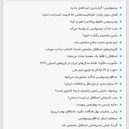
پرسپولیس؛ گران‌ترین تیم فصل جدید
فصل بدون پایان؛ فوتبالیست‌هایی که فرصت استراحت ندارند
وینیسیوس حقوق رونالدو را هم رد کرد!
بمب جذاب پرسپولیس از روسیه می‌آید
رامین رضاییان برگشت خورد!
تیم بعدی محمد صلاح مشخص شد
کاپیتان‌های استقلال مشخص شدند/ انتخاب جذاب سهراب
استقلال را فقط یک معجزه نجات می‌دهد!
مأموریت ناگویا؛ نقشه مدال‌های ایران در بازی‌های آسیایی ۲۰۲۶
دعوت از ۲۹ آزادکار به اردوی تیم ملی
مدافع پرسپولیس شاگرد منصوریان می‌شود
۲۰ ستاره جدید در بازار نقل و انتقالات ایران!
پیشنهاد خارجی رامین رضاییان از چه کشوری است؟
بمب تابستانی استقلال در لیست نساجی!
ستاره پاریس به یوونتوس پیوست
بیانی: رضاییان پول هنگفت بگیرد، استقلال بهم می‌ریزد
سپاهان دنبال مدافع پرسپولیس
گزینه اصلی مدیرعاملی استقلال مشخص شد