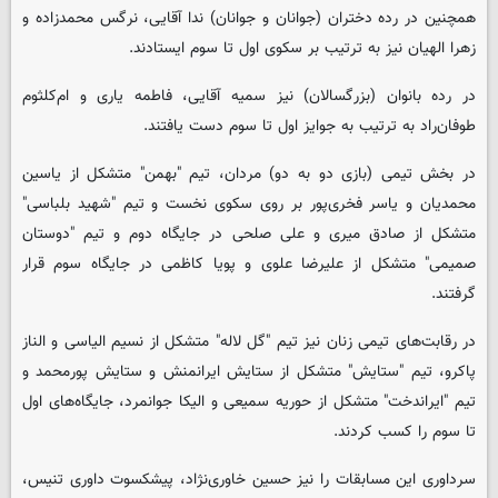
همچنین در رده دختران (جوانان و جوانان) ندا آقایی، نرگس محمدزاده و
زهرا الهیان نیز به ترتیب بر سکوی اول تا سوم ایستادند.
در رده بانوان (بزرگسالان) نیز سمیه آقایی، فاطمه یاری و ام‌کلثوم
طوفان‌راد به ترتیب به جوایز اول تا سوم دست یافتند.
در بخش تیمی (بازی دو به دو) مردان، تیم‌ "بهمن" متشکل از یاسین
محمدیان و یاسر فخری‌پور بر روی سکوی نخست و تیم "شهید بلباسی"
متشکل از صادق میری و علی صلحی در جایگاه دوم و تیم "دوستان
صمیمی" متشکل از علیرضا علوی و پویا کاظمی در جایگاه سوم قرار
گرفتند.
در رقابت‌های تیمی زنان نیز تیم "گل لاله" متشکل از نسیم الیاسی و الناز
پاکرو، تیم "ستایش" متشکل از ستایش ایرانمنش و ستایش پورمحمد و
تیم "ایراندخت" متشکل از حوریه سمیعی و الیکا جوانمرد، جایگاه‌های اول
تا سوم را کسب کردند.
سرداوری این مسابقات را نیز حسین خاوری‌نژاد، پیشکسوت داوری تنیس،