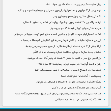
بازار اجاره مسکن در بن‌بست؛ سقف‌گذاری جواب نداد
تردد بیش از ۲ میلیون و ۱۰۰ هزار زائر اربعین حسینی از مرزهای شلمچه و چذابه
نخستین هتل سنتی دزفول به بهره برداری رسید
توقف واگذاری ۱۲۰ قطعه زمین در شهرک بهارستان قشم به دستور دادستان
جزئیات قتل جوان تهرانی توسط ۳ مرد پژو سوار
کشف ۵ هزار لیتر سوخت قاچاق و چندین قبضه سلاح گرم توسط مرزبانان هرمزگان
ارزیابی خسارات طوفان و تنش گرمایی در بخش کشاورزی شهرستان پارسیان
ارائه بیش از ۷ هزار خدمت درمانی به زائران اربعین حسینی در مرز چذابه
هشدار جدید سازمان جهانی بهداشت درباره وضعیت ابولا در کنگو
بزرگترین باغ مدرن کشور به ارزش ۷ همت در پارس‌آباد احداث می‌شود
رهن و اجاره آپارتمان در جنوب تهران چهارشنبه ۱۴ مرداد ۱۴۰۵
کیشوندان در اجتماع اربعین، حماسه‌ای از شور حسینی رقم زدند
پرسپولیس؛ گران‌ترین تیم فصل جدید
بدرقه باشکوه ایران‌نژاد، جلوه‌ای از اعتماد و همراهی مردم بود
آیین پیاده‌روی جاماندگان اربعین در جزیره کیش
میراث مشروطه، اتکا به ساختارهای بومی برای خنثی‌سازی توطئه‌های بیگانه است
کالابرگ یک میلیونی در نبرد با تورم سه‌رقمی