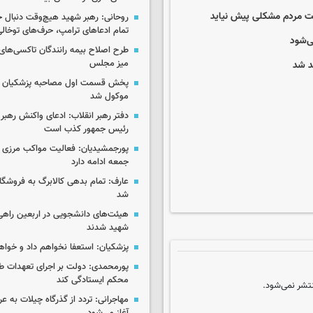
یشت مردم مشکلی پیش نیاید
روحانی: رهبر شهید هیچ‌وقت دنبال ج
تمام ادعاهای ترامپ، حرف‌های توخا
ی‌شود
طرح اصلاح بیمه رانندگان تاکسی‌های 
میز مجلس
د شد
پخش قسمت اول مصاحبه پزشکیان ب
موکول شد
دفتر رهبر انقلاب: ادعای واکنش رهبر 
رئیس جمهور کذب است
پورجمشیدیان: فعالیت مواکب مرزی ار
جمعه ادامه دارد
عارف: تمام بدهی کالابرگ به فروشگاه
شد
هیئت‌های دانشجویی در اربعین راهی
شهید شدند
پزشکیان: استعفا نخواهم داد و خواه
پورمحمدی: دولت بر اجرای تعهدات ط
محکم ایستادگی کند
تشر نمی‌شود.