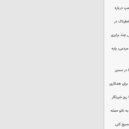
مپ درباره
طرناک در
چند برابری
ردمی، پایه
ا در مسیر
برای همکاری
وز خبرنگار
ه ناتو حمله
بسیج کنی