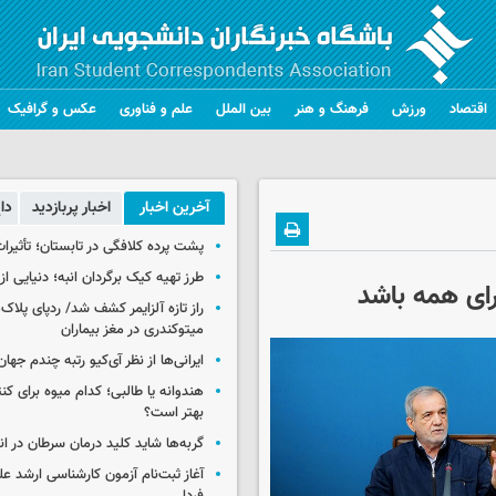
اقتصاد
ورزش
فرهنگ و هنر
بین الملل
علم و فناوری
عکس و گرافیک
آخرین اخبار
اخبار پربازدید
دا
پشت پرده کلافگی در تابستان؛ تأثیرات
طرز تهیه کیک برگردان انبه؛ دنیایی از
رای همه باشد
راز تازه آلزایمر کشف شد/ ردپای پلاک‌
میتوکندری در مغز بیماران
ایرانی‌ها از نظر آی‌کیو رتبه چندم جهان 
هندوانه یا طالبی؛ کدام‌ میوه برای ک
بهتر است؟
گربه‌ها شاید کلید درمان سرطان در ا
آغاز ثبت‌نام‌ آزمون کارشناسی ارشد ع