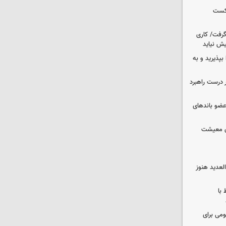
شکست
 گرفت/ کاری
ش نیاید
بپذیرید و به
 درست راهبرد
ت اطلاعات: ۲۱ عامل موساد و ۴ عضو باندهای
ای معیشت
لعدید هنوز
 با
ومی برای