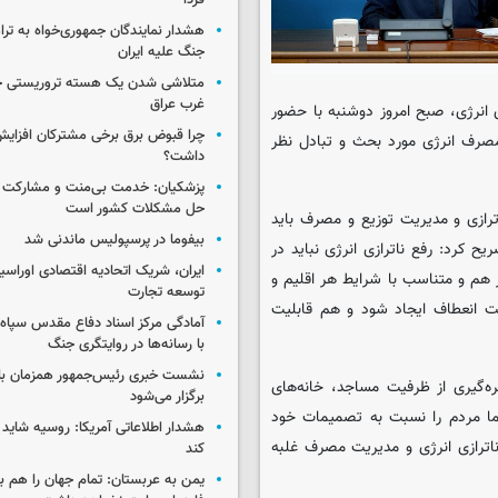
فردا
هشدار نمایندگان جمهوری‌خواه به ترا
جنگ علیه ایران
متلاشی شدن یک هسته تروریستی خ
غرب عراق
 انرژی، صبح امروز دوشنبه با حضور
چرا قبوض برق برخی مشترکان افزایش 
مصرف انرژی مورد بحث و تبادل نظر
داشت؟
پزشکیان: خدمت بی‌منت و مشارکت م
حل مشکلات کشور است
ترازی و مدیریت توزیع و مصرف باید
بیفوما در پرسپولیس ماندنی شد
 کرد: رفع ناترازی انرژی نباید در
ایران، شریک اتحادیه اقتصادی اوراسی
 هم و متناسب با شرایط هر اقلیم و
توسعه تجارت
یت انعطاف ایجاد شود و هم قابلیت
آمادگی مرکز اسناد دفاع مقدس سپاه 
با رسانه‌ها در روایتگری جنگ
نشست خبری رئیس‌جمهور همزمان با ر
ه‌گیری از ظرفیت مساجد، خانه‌های
برگزار می‌شود
ما مردم را نسبت به تصمیمات خود
هشدار اطلاعاتی آمریکا: روسیه شاید ب
 ناترازی انرژی و مدیریت مصرف غلبه
کند
یمن به عربستان: تمام جهان را هم 