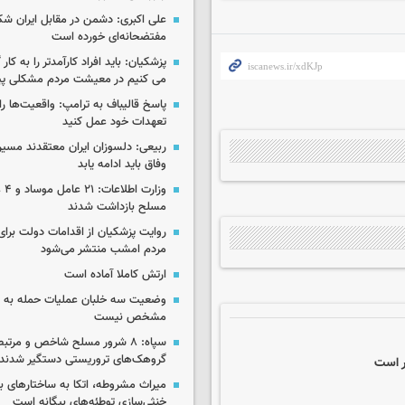
علی اکبری: دشمن در مقابل ایران 
مفتضحانه‌ای خورده است
پزشکیان: باید افراد کارآمدتر را به کار
می کنیم در معیشت مردم مشکلی پی
پاسخ قالیباف به ترامپ: واقعیت‌ها را 
تعهدات خود عمل کنید
ربیعی: دلسوزان ایران معتقدند مسیر
وفاق باید ادامه یابد
وزار
مسلح بازداشت شدند
روایت پزشکیان از اقدامات دولت بر
مردم امشب منتشر می‌شود
ارتش کاملا آماده است
وضعیت سه خلبان عملیات حمله به ا
مشخص نیست
سپاه: ۸ شرور مسلح شاخص و مرتبط
گروهک‌های تروریستی دستگیر شدند
ر است
میراث مشروطه، اتکا به ساختارهای ب
خنثی‌سازی توطئه‌های بیگانه است