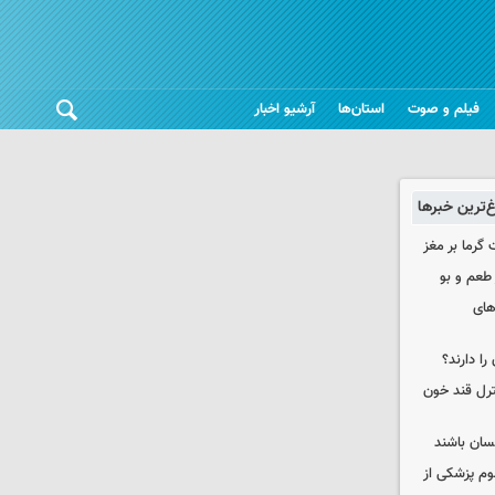
فیلم و صوت
استان‌ها
آرشیو اخبار
غ‌ترین خبرها
 گرما بر مغز
 طعم و بو
های
را دارند؟
نترل قند خون
نسان باشند
لوم پزشکی از