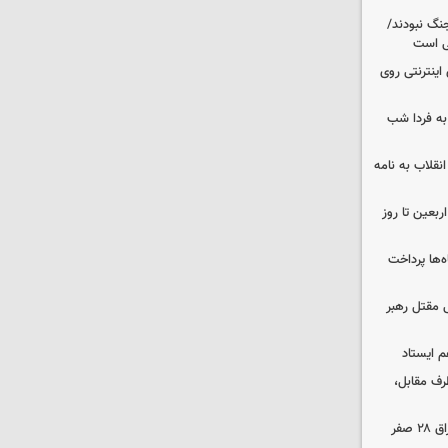
نگ نبودند/
لی است
اینترنتی روی
ه فردا شب
انقلاب به نامه
بعین تا روز
‌ها پرداخت
 مقتل رهبر
م ایستاد
رف مقابل،
مهاجرانی: تردد از گذرگاه چیلات به عراق ۲۸ صفر