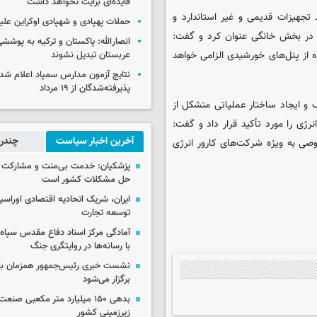
فایده‌ای برایت نخواهد داشت
تجهیزات قدیمی و غیر استاندارد و
حملات پهپادی و شهپادی اوکراین علی
 در بخش خانگی عنوان کرد و گفت:
انصارالله: پاکستان و ترکیه به پوششی
ه از پنل‌های خورشیدی الزامی خواهد
عربستان تبدیل نشوند
نتایج آزمون مدارس سمپاد اعلام شد/
پذیرفته‌شدگان از ۱۹ مرداد
 ایجاد ساختار عملیاتی متشکل از
ژی را مورد تأکید قرار داد و گفت:
آخرین اخبار سیاست
چندرس
ی به ویژه شرکت‌های کارور انرژی
پزشکیان: خدمت بی‌منت و مشارکت م
حل مشکلات کشور است
ایران، شریک اتحادیه اقتصادی اوراسی
توسعه تجارت
آمادگی مرکز اسناد دفاع مقدس سپاه 
با رسانه‌ها در روایتگری جنگ
نشست خبری رئیس‌جمهور همزمان با ر
برگزار می‌شود
بدهی ۱۵۰ میلیارد متر مکعبی صن
زیرزمینی کشور