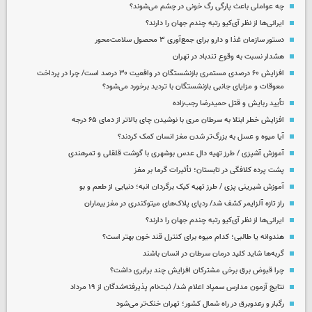
چه عواملی باعث پارگی رگ خونی در چشم می‌شوند؟
ایرانی‌ها از نظر آی‌کیو رتبه چندم جهان را دارند؟
دستور سازمان غذا و دارو برای جمع‌آوری ۳ محصول سلامت‌محور
هشدار نسبت به وقوع تندباد در تهران
افزایش ۶۰ درصدی مستمری‌ بازنشستگان در واقعیت ۳۰ درصد است/ چرا در پرداخت
معوقات و مزایای جانبی بازنشستگان با تردید برخورد می‌شود؟
تأیید ربایش و قتل حمیدرضا رجب‌زاده
افزایش خطر ابتلا به سرطان مری با نوشیدن چای بالاتر از دمای ۶۵ درجه
آیا میوه و عسل به بزرگ‌تر شدن مغز انسان کمک کردند؟
آموزش آشپزی / طرز تهیه دال عدس بوشهری با گوشت قلقلی و تمرهندی
پشت پرده کلافگی در تابستان؛ تأثیرات گرما بر مغز
آموزش شیرینی پزی / طرز تهیه کیک برگردان انبه؛ دنیایی از طعم و بو
راز تازه آلزایمر کشف شد/ ردپای پلاک‌های میتوکندری در مغز بیماران
ایرانی‌ها از نظر آی‌کیو رتبه چندم جهان را دارند؟
هندوانه یا طالبی؛ کدام‌ میوه برای کنترل قند خون بهتر است؟
گربه‌ها شاید کلید درمان سرطان در انسان باشند
چرا قبوض برق برخی مشترکان افزایش چند برابری داشت؟
نتایج آزمون مدارس سمپاد اعلام شد/ ثبت‌نام پذیرفته‌شدگان از ۱۹ مرداد
رگبار و رعدوبرق در راه شمال کشور؛ تهران خنک‌تر می‌شود