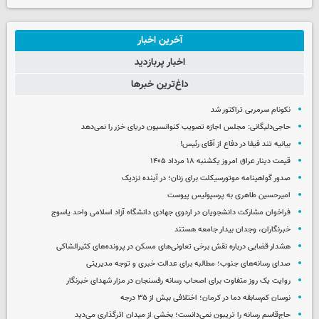
آخرین اخبار
اخبار پربازدید
داغ‌ترین خبرها
نکونام سرمربی تراکتور شد
حاجی‌دلیگانی: مجلس اجازه تصویب کنوانسیون دریای خزر را نمی‌دهد
بیانیه تند فیفا در دفاع از آقای رئیس!
قیمت دینار عراق امروز یکشنبه ۱۸ مرداد ۱۴۰۵
صدور گواهینامه موتورسیکلت برای زنان؛ در آینده نزدیک
امیرحسین طاهری به پرسپولیس پیوست
فراخوان مشارکت دانشجویان در اردوی جهادی دانشگاه آزاد اسلامی واحد یاسوج
خبرنگاران، وجدان بیدار جامعه هستند
هشدار قضایی درباره نقش برخی تعاونی‌های مسکن در پرونده‌های کثیرالشاکی
صدای رسانه‌های جنوب؛ مطالبه برای عدالت خبری و توجه مدیریتی
روایت یک روز متفاوت برای اصحاب رسانه رفسنجان در مزار شهدای خبرنگار
نوسان کم‌سابقه دما در کرمان؛ اختلافی بیش از ۳۵ درجه
حاج‌قاسم رسانه را تریبون نمی‌دانست؛ بخشی از میدان اثرگذاری می‌دید