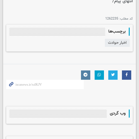
انتهای پیام/
کد مطلب:
1262235
برچسب‌ها
اخبار حوادث
وب گردی