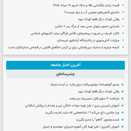
قیمت زمان بازگشایی طلا و سکه امروز ۱۸ مرداد ۱۴۰۵
ماجرای قبض‌های نجومی آب و برق چیست؟
وقتی کودک دیگر فقط کودک نبود
نخستین تصویر لیونل مسی بعد از مرگ پدر + عکس
تاکید ظریف بر ضرورت پیمان‌های دفاعی فراگیر میان کشورهای اسلامی
جزئیات آتش‌سوزی در پالایشگاه آرامکوی عربستان
لایحه مبارزه با جنایات بین‌المللی برای پر کردن خلأهای قانونی در قصاص جنایتکاران است
آخرین اخبار جامعه
چندرسانه‌ای
صدور گواهینامه موتورسیکلت برای زنان؛ در آینده نزدیک
وقتی کودک دیگر فقط کودک نبود
بازداشت ۴ متهم قتل حمیدرضا رجب‌زاده
آموزش شیرینی پزی / طرز تهیه دونات خانگی نرم و پف‌دار با روکش شکلاتی
چرا ماشین داغ می‌کند؟ / نشانه‌هایی که نباید نادیده بگیرید
شست‌وشوی "کاهو" را جدی بگیرید
آموزش آشپزی / طرز تهیه آش آبغوره شیرازی خوشمزه و اصیل