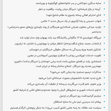
سایه سنگین خودکشی بر سر خانواده‌های کهگیلویه و بویراحمد
آیینه در بازار شیشه‌ای؛ خبرنگار میان روایت، واقعیت و خطر
ادای احترام اهالی رسانه یاسوج به مقام شامخ شهدا
شهاب حسینی و رعنا آزادی‌ور در یک سریال جدید + عکس
بازدید میدانی معاون عمرانی استانداری هرمزگان از روند بازسازی پل‌های محور بندرعباس–
بندرخمیر
نیروگاه خورشیدی ۱۲.۵ مگاواتی پالایشگاه بید بلند بهبهان وارد مدار تولید شد
از انتخاب محمد صلاح شگفت‌زده‌ام/ انتظار میلان یا یوونتوس را داشتم، نه ترابزون
تشکیل شعبه ویژه رسیدگی به مسائل حقوقی خبرنگاران در خوزستان
تقویت خدمات اورژانسی رودان با استقرار چهارمین آمبولانس در جغین
شمشادی: رشد در فضای مجازی باعث شده برخی خودشان را خبرنگار بدانند/ دلاوری:
مهمترین هدیه‌ روز خبرنگار، اصلاح ساختار رسانه در ایران است
مذاکرات ترمیم دستمزد چه زمانی کلید می‌خورد؟
طرح جدید تغذیه دانشجویان بصورت مرحله‌ای اجرا می‌شود
وزیر علوم: علم قدرت می‌آفریند و رسانه از حقیقت آن پاسداری می‌کند
تداوم خدمات شهری و حمل‌ونقل کیش با وجود محدودیت‌های ناشی از شرایط کشور
مراسم گرامیداشت روز خبرنگار در اردبیل
پیغام تند سرمربی تیم ملی به ستاره استقلال
سیاست ضد مقاله، به رتبه علمی کشور آسیب می‌زند/ به دنبال پژوهش اثرگذار هستیم