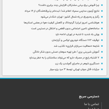
چرا قبوض برق برخی مشترکان افزایش چند برابری داشت؟
نتایج آزمون مدارس سمپاد اعلام شد/ ثبت‌نام پذیرفته‌شدگان از ۱۹ مرداد
رگبار و رعدوبرق در راه شمال کشور؛ تهران خنک‌تر می‌شود
هواشناسی امروز ایران/ گردوخاک و کاهش کیفیت هوا در بعضی استان‌ها
سامانه‌های تامین اجتماعی بدون قطعی و اختلال در دسترس است
وزش باد شدید تا شنبه در تهران ادامه دارد
توقیف ۱۷۲ دستگاه خودروی لوکس و آپارتمان
شایعه «معافیت سربازان فراری» تکذیب شد
آموزش شیرینی پزی / طرز تهیه سوهان عسلی بدون شکر خانگی
۷ اشتباه رایج در مصرف دارو که می‌تواند سلامتتان را به خطر بیندازد
دستگیری شوهر در ماجرای گم‌شدن یک زن
جزئیات قتل جوان تهرانی توسط ۳ مرد پژو سوار
دسترسی سریع
تماس با ما