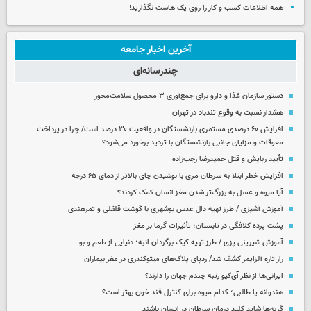
همه اطلاعات کسب‌ و کار را روی یک هاست نگذارید!
آخرین اخبار جامعه
چندرسانه‌ای
دستور سازمان غذا و دارو برای جمع‌آوری ۳ محصول سلامت‌محور
هشدار نسبت به وقوع تندباد در تهران
افزایش ۶۰ درصدی مستمری‌ بازنشستگان در واقعیت ۳۰ درصد است/ چرا در پرداخت
معوقات و مزایای جانبی بازنشستگان با تردید برخورد می‌شود؟
تأیید ربایش و قتل حمیدرضا رجب‌زاده
افزایش خطر ابتلا به سرطان مری با نوشیدن چای بالاتر از دمای ۶۵ درجه
آیا میوه و عسل به بزرگ‌تر شدن مغز انسان کمک کردند؟
آموزش آشپزی / طرز تهیه دال عدس بوشهری با گوشت قلقلی و تمرهندی
پشت پرده کلافگی در تابستان؛ تأثیرات گرما بر مغز
آموزش شیرینی پزی / طرز تهیه کیک برگردان انبه؛ دنیایی از طعم و بو
راز تازه آلزایمر کشف شد/ ردپای پلاک‌های میتوکندری در مغز بیماران
ایرانی‌ها از نظر آی‌کیو رتبه چندم جهان را دارند؟
هندوانه یا طالبی؛ کدام‌ میوه برای کنترل قند خون بهتر است؟
گربه‌ها شاید کلید درمان سرطان در انسان باشند