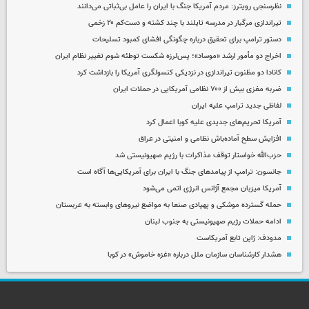
نظرسنجی رویترز: مردم آمریکا جنگ با ایران را عامل بی‌ثباتی می‌دانند
تیراندازی مرگبار در مدرسه‌ تایلند با چند کشته و دست‌کم ۲۰ زخمی
دستور ترامپ برای تحقیق درباره چگونگی افشای کمبود تسلیحات
اخراج دو مأمور ارشد «موساد»؛ پس‌لرزه شکست توطئه شوم تغییر نظام ایران
کانادا دو مظنون تیراندازی در نزدیکی کنسولگری آمریکا را بازداشت کرد
ضربه مغزی بیش از ۷۰۰ نظامی آمریکایی در حملات ایران
لفاظی جدید ترامپ علیه ایران
آمریکا تحریم‌های جدیدی علیه کوبا اعمال کرد
افزایش سطح آماده‌باش نظامی و امنیتی در عراق
حزب‌الله خواستار توقف مذاکرات با رژیم صهیونیستی شد
جانسون: ترامپ از پیامدهای جنگ با ایران برای آمریکایی‌ها آگاه است
آمریکا میزبان مجمع آژانس انرژی اتمی می‌شود
حمله گسترده موشکی و پهپادی صنعا به مواضع نیروهای وابسته به عربستان
ادامه حملات رژیم صهیونیستی به جنوب لبنان
مدودف: ژاپن تابع آمریکاست
هشدار کارشناسان سازمان ملل درباره «غزه‌ خاموش» در کوبا