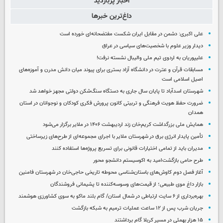
اخبار پربازدید
داغ‌ترین خبرها
علی اکبری: دشمن در مقابل ایران شکست مفتضحانه‌ای خورده است
دیدار وزیر علوم با شخصیت‌های سیاسی در عراق
علیپوریان به اردوی تیم ملی والیبال نشسته نرفت!
مسابقات قرآن و عترت در دانشگاه آزاد بستری برای پیوند میان دانش مدرن و آموزه‌های
اصیل اسلامی است
شهرستان اسدآباد تا پایان سال جاری به دستگاه سنگ‌شکن دولتی مجهز خواهد شد
ضرورت حفظ هویت فرهنگی و تربیتی کانون پرورش فکری کودکان و نوجوانان در استان
همدان
همایش ملی بزرگداشت کریم‌خان زند اردیبهشت ۱۴۰۶ در ملایر برگزار می‌شود
تأمین پایدار انرژی برق در شهرستان ملایر با اجرای مجموعه‌ای از طرح‌های زیرساختی
مدیران باید از تمامی اختیارات قانونی برای تسریع پروژه‌ها استفاده کنند
طرح حامی بازگشت‌امید به اکوسیستم دانشجو محور
آغاز فصل دوم کاوش‌های باستان‌شناسی محوطه تاریخی حاجی‌خان در شهرستان فامنین
بازار داغ موی طبیعی؛ از قیمت‌های وسوسه‌کننده تا پشیمانی فروشندگان
بهره‌برداری از ۶ سایت ارتباطی در شمال استان/ گام بلند ماکو به سوی کشاورزی هوشمند
جریان شرب پس از ۱۲ ساعت عملیات ترمیم به شبکه بازگشت
۱۵ هزار بهمئی در مسیر کربلا گام برداشتند