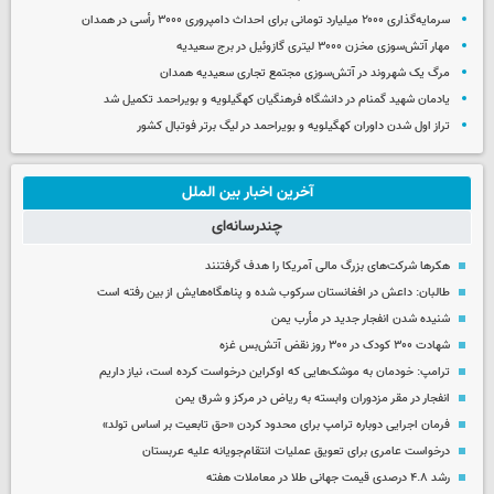
سرمایه‌گذاری ۲۰۰۰ میلیارد تومانی برای احداث دامپروری ۳۰۰۰ رأسی در همدان
مهار آتش‌سوزی مخزن ۳۰۰۰ لیتری گازوئیل در برج سعیدیه
مرگ یک شهروند در آتش‌سوزی مجتمع تجاری سعیدیه همدان
یادمان شهید گمنام در دانشگاه فرهنگیان کهگیلویه و بویراحمد تکمیل شد
تراز اول شدن داوران کهگیلویه و بویراحمد در لیگ برتر فوتبال کشور
آخرین اخبار بین الملل
چندرسانه‌ای
هکرها شرکت‌های بزرگ مالی آمریکا را هدف گرفتنند
طالبان: داعش در افغانستان سرکوب شده و پناهگاه‌هایش از بین رفته است
شنیده شدن انفجار جدید در مأرب یمن
شهادت ۳۰۰ کودک در ۳۰۰ روز نقض آتش‌بس غزه
ترامپ: خودمان به موشک‌هایی که اوکراین درخواست کرده است، نیاز داریم
انفجار در مقر مزدوران وابسته به ریاض در مرکز و شرق یمن
فرمان اجرایی دوباره ترامپ برای محدود کردن «حق تابعیت بر اساس تولد»
درخواست عامری برای تعویق عملیات انتقام‌جویانه علیه عربستان
رشد ۴.۸ درصدی قیمت جهانی طلا در معاملات هفته