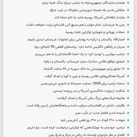
هشدار نمایندگان جمهوری‌خواه به ترامپ درباره جنگ علیه ایران
متلاشی شدن یک هسته تروریستی خطرناک در غرب عراق
هشدار اطلاعاتی آمریکا: روسیه شاید به ناتو حمله کند
یمن به عربستان: تمام جهان را هم بسیج کنی فایده‌ای برایت نخواهد داشت
حملات پهپادی و شهپادی اوکراین علیه روسیه
انصارالله: پاکستان و ترکیه به پوششی برای تجاوزات عربستان تبدیل نشوند
بحران در راه‌آهن انگلیس ادامه دارد؛ پیامدهای قطعی 90 ثانیه‌ای برق
ترامپ سوئیس را تهدید کرد؛ با یک امضا اقتصادتان را به هم می‌ریزم
امضای توافق نظامی مشترک میان عربستان، پاکستان و ترکیه
۱۷ تجاوز رژیم صهیونیستی به خاک سوریه در ۴۸ ساعت گذشته
آمریکا همکاری‌های نظامی روسیه و چین با کوبا را هدف گرفت
نسخه ترامپ برای 2028؛ حمایت محرمانه از نامزدی جی‌دی ونس
شکایت از وزارت دادگستری آمریکا بر سر پرونده اپستین
هکرها شرکت‌های بزرگ مالی آمریکا را هدف گرفتنند
طالبان: داعش در افغانستان سرکوب شده و پناهگاه‌هایش از بین رفته است
شنیده شدن انفجار جدید در مأرب یمن
شهادت ۳۰۰ کودک در ۳۰۰ روز نقض آتش‌بس غزه
ترامپ: خودمان به موشک‌هایی که اوکراین درخواست کرده است، نیاز داریم
انفجار در مقر مزدوران وابسته به ریاض در مرکز و شرق یمن