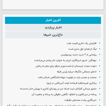
آخرین اخبار
اخبار پربازدید
داغ‌ترین خبرها
افزایش یک دلاری قیمت نفت
لیگ از همان اول جدی است
رونمایی از ۲ خرید جدید پرسپولیس
جهانگیر: امروز خبرنگاران ایران به عنوان خار چشم می‌درخشند
دعوت مجدد عربستان از نخست‌وزیر عراق برای سفر به ریاض
ادعای جنجالی تلگراف درباره رئیس فیفا
صنعت و معدن باید در اولویت جهاددانشگاهی استان باشد
برکناری غیرمنتظره فرمانده ارشد آمریکایی در اروپا
حضور میدانی کارکنان ثبت اسناد دیر در روستای کناری با پویش «نذر خدمت»
رسانه در مرز قانون و اخلاق؛ نگاهی حقوقی به رسانه و ماهیت آن
خبرنگاری پشت صحنه‌ی حقیقت
تجمع حماسی مردم ماهنشان در خونخواهی رهبر شهید و محکومیت جنایات استکبار برگزار