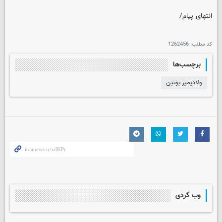
انتهای پیام/
کد مطلب:
1262456
برچسب‌ها
ولادیمیر پوتین
وب گردی