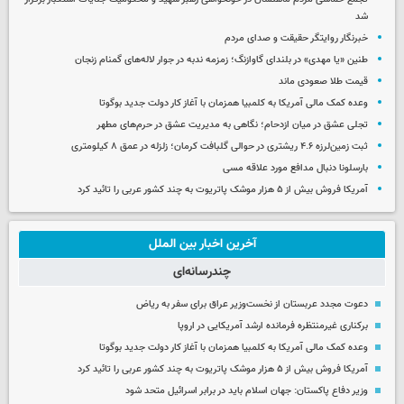
شد
خبرنگار روایتگر حقیقت و صدای مردم
طنین «یا مهدی» در بلندای گاوازنگ؛ زمزمه ندبه در جوار لاله‌های گمنام زنجان
قیمت طلا صعودی ماند
وعده کمک مالی آمریکا به کلمبیا همزمان با آغاز کار دولت جدید بوگوتا
تجلی عشق در میان ازدحام؛ نگاهی به مدیریت عشق در حرم‌های مطهر
ثبت زمین‌لرزه ۴.۶ ریشتری در حوالی گلبافت کرمان؛ زلزله در عمق ۸ کیلومتری
بارسلونا دنبال مدافع مورد علاقه مسی
آمریکا فروش بیش از ۵ هزار موشک پاتریوت به چند کشور عربی را تائید کرد
آخرین اخبار بین الملل
چندرسانه‌ای
دعوت مجدد عربستان از نخست‌وزیر عراق برای سفر به ریاض
برکناری غیرمنتظره فرمانده ارشد آمریکایی در اروپا
وعده کمک مالی آمریکا به کلمبیا همزمان با آغاز کار دولت جدید بوگوتا
آمریکا فروش بیش از ۵ هزار موشک پاتریوت به چند کشور عربی را تائید کرد
وزیر دفاع پاکستان: جهان اسلام باید در برابر اسرائیل متحد شود