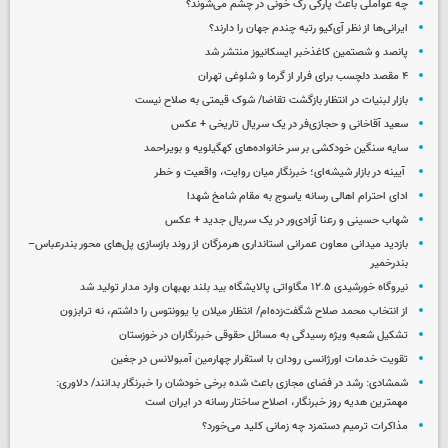
چه عواملی باعث پارگی رگ خونی در چشم می‌شوند؟
ایرانی‌ها از نظر آی‌کیو رتبه چندم جهان را دارند؟
پانصد و شصتمین کاغذخبر ایسکانیوز منتشر شد
۴ مقصد دلچسب برای فرار از گرما و شلوغی تهران
بازار لبنیات در انتظار بازگشت تقاضا/ شوک قیمتی به صلاح نیست
سعید آقاخانی و حجازی‌فر در یک سریال تاریخی + عکس
سایه سنگین خودکشی بر سر خانواده‌های کهگیلویه و بویراحمد
آیینه در بازار شیشه‌ای؛ خبرنگار میان روایت، واقعیت و خطر
ادای احترام اهالی رسانه یاسوج به مقام شامخ شهدا
شهاب حسینی و رعنا آزادی‌ور در یک سریال جدید + عکس
بازدید میدانی معاون عمرانی استانداری هرمزگان از روند بازسازی پل‌های محور بندرعباس–
بندرخمیر
نیروگاه خورشیدی ۱۲.۵ مگاواتی پالایشگاه بید بلند بهبهان وارد مدار تولید شد
از انتخاب محمد صلاح شگفت‌زده‌ام/ انتظار میلان یا یوونتوس را داشتم، نه ترابزون
تشکیل شعبه ویژه رسیدگی به مسائل حقوقی خبرنگاران در خوزستان
تقویت خدمات اورژانسی رودان با استقرار چهارمین آمبولانس در جغین
شمشادی: رشد در فضای مجازی باعث شده برخی خودشان را خبرنگار بدانند/ دلاوری:
مهمترین هدیه‌ روز خبرنگار، اصلاح ساختار رسانه در ایران است
مذاکرات ترمیم دستمزد چه زمانی کلید می‌خورد؟