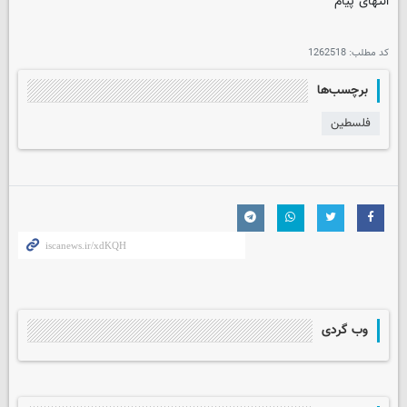
انتهای پیام
کد مطلب:
1262518
برچسب‌ها
فلسطین
وب گردی