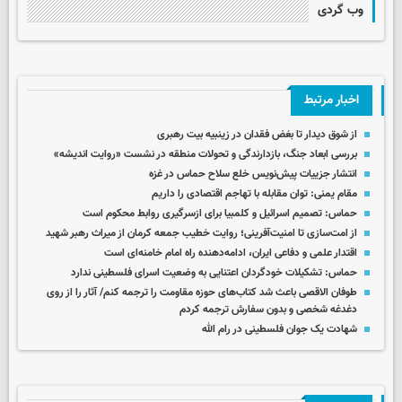
وب گردی
اخبار مرتبط
از شوق دیدار تا بغض فقدان در زینبیه بیت رهبری
بررسی ابعاد جنگ، بازدارندگی و تحولات منطقه در نشست «روایت اندیشه»
انتشار جزییات پیش‌نویس خلع سلاح حماس در غزه
مقام یمنی: توان مقابله با تهاجم اقتصادی را داریم
حماس: تصمیم اسرائیل و کلمبیا برای ازسرگیری روابط محکوم است
از امت‌سازی تا امنیت‌آفرینی؛ روایت خطیب جمعه کرمان از میراث رهبر شهید
اقتدار علمی و دفاعی ایران، ادامه‌دهنده راه امام خامنه‌ای است
حماس: تشکیلات خودگردان اعتنایی به وضعیت اسرای فلسطینی ندارد
طوفان الاقصی باعث شد کتاب‌های حوزه مقاومت را ترجمه کنم/ آثار را از روی
دغدغه شخصی و بدون سفارش ترجمه کردم
شهادت یک جوان فلسطینی در رام الله