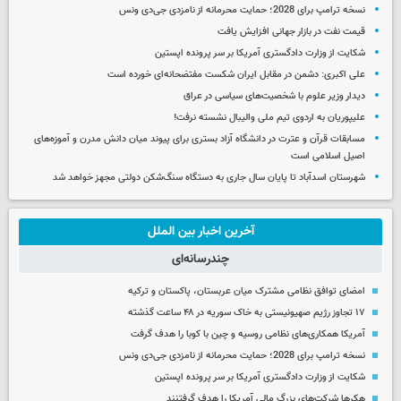
نسخه ترامپ برای 2028؛ حمایت محرمانه از نامزدی جی‌دی ونس
قیمت نفت در بازار جهانی افزایش یافت
شکایت از وزارت دادگستری آمریکا بر سر پرونده اپستین
علی اکبری: دشمن در مقابل ایران شکست مفتضحانه‌ای خورده است
دیدار وزیر علوم با شخصیت‌های سیاسی در عراق
علیپوریان به اردوی تیم ملی والیبال نشسته نرفت!
مسابقات قرآن و عترت در دانشگاه آزاد بستری برای پیوند میان دانش مدرن و آموزه‌های
اصیل اسلامی است
شهرستان اسدآباد تا پایان سال جاری به دستگاه سنگ‌شکن دولتی مجهز خواهد شد
آخرین اخبار بین الملل
چندرسانه‌ای
امضای توافق نظامی مشترک میان عربستان، پاکستان و ترکیه
۱۷ تجاوز رژیم صهیونیستی به خاک سوریه در ۴۸ ساعت گذشته
آمریکا همکاری‌های نظامی روسیه و چین با کوبا را هدف گرفت
نسخه ترامپ برای 2028؛ حمایت محرمانه از نامزدی جی‌دی ونس
شکایت از وزارت دادگستری آمریکا بر سر پرونده اپستین
هکرها شرکت‌های بزرگ مالی آمریکا را هدف گرفتنند