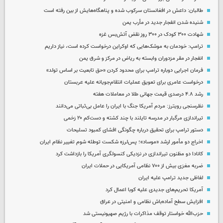
طالبان: داعش در افغانستان سرکوب شده و پناهگاه‌هایش از بین رفته است
شنیده شدن انفجار جدید در مأرب یمن
شهادت ۳۰۰ کودک در ۳۰۰ روز نقض آتش‌بس غزه
ترامپ: خودمان به موشک‌هایی که اوکراین درخواست کرده است، نیاز داریم
انفجار در مقر مزدوران وابسته به ریاض در مرکز و شرق یمن
فرمان اجرایی دوباره ترامپ برای محدود کردن «حق تابعیت بر اساس تولد»
درخواست عامری برای تعویق عملیات انتقام‌جویانه علیه عربستان
رشد ۴.۸ درصدی قیمت جهانی طلا در معاملات هفته
نظرسنجی رویترز: مردم آمریکا جنگ با ایران را عامل بی‌ثباتی می‌دانند
تیراندازی مرگبار در مدرسه‌ تایلند با چند کشته و دست‌کم ۲۰ زخمی
دستور ترامپ برای تحقیق درباره چگونگی افشای کمبود تسلیحات
اخراج دو مأمور ارشد «موساد»؛ پس‌لرزه شکست توطئه شوم تغییر نظام ایران
کانادا دو مظنون تیراندازی در نزدیکی کنسولگری آمریکا را بازداشت کرد
ضربه مغزی بیش از ۷۰۰ نظامی آمریکایی در حملات ایران
لفاظی جدید ترامپ علیه ایران
آمریکا تحریم‌های جدیدی علیه کوبا اعمال کرد
افزایش سطح آماده‌باش نظامی و امنیتی در عراق
حزب‌الله خواستار توقف مذاکرات با رژیم صهیونیستی شد