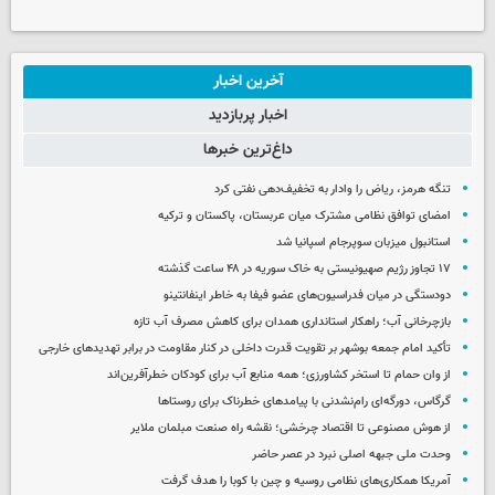
آخرین اخبار
اخبار پربازدید
داغ‌ترین خبرها
تنگه هرمز، ریاض را وادار به تخفیف‌دهی نفتی کرد
امضای توافق نظامی مشترک میان عربستان، پاکستان و ترکیه
استانبول میزبان سوپرجام اسپانیا شد
۱۷ تجاوز رژیم صهیونیستی به خاک سوریه در ۴۸ ساعت گذشته
دودستگی در میان فدراسیون‌های عضو فیفا به خاطر اینفانتینو
بازچرخانی آب؛ راهکار استانداری همدان برای کاهش مصرف آب تازه
تأکید امام جمعه بوشهر بر تقویت قدرت داخلی در کنار مقاومت در برابر تهدیدهای خارجی
از وان حمام تا استخر کشاورزی؛ همه منابع آب برای کودکان خطرآفرین‌اند
گرگاس، دورگه‌ای رام‌نشدنی با پیامدهای خطرناک برای روستاها
از هوش مصنوعی تا اقتصاد چرخشی؛ نقشه راه صنعت مبلمان ملایر
وحدت ملی جبهه اصلی نبرد در عصر حاضر
آمریکا همکاری‌های نظامی روسیه و چین با کوبا را هدف گرفت