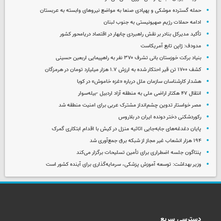
حمله گسترده موشکی و پهپادی صنعا به مواضع نیروهای وابسته به عربستان
ادامه حملات رژیم صهیونیستی به جنوب لبنان
تأکید مدیرکل بنادر بر نقش راهبردی چابهار در اقتصاد دریامحور کشور
مدودف: ژاپن تابع آمریکاست
بنیاد برکت خوزستان بانی تشرف ۳۷۰ نفر به راهپیمایی اربعین حسینی
کشف ۱۷۰۰ تن قیر احتکار شده به ارزش ۱.۷ هزار میلیارد تومان در هرمزگان
هشدار کارشناسان سازمان ملل درباره «غزه‌ خاموش» در کوبا
انتقال ۴۷ هکتار اراضی ملی به منطقه آزاد اردبیل -بیله‌سوار
مصر خواستار تدوین چشم‌انداز مشترک عربی برای امنیت منطقه شد
رکوردشکنی دختر دونده ایران در بلاروس
پایان دغدغه‌های جابه‌جایی اثاثیه منزل در کیش با اقدام ابتکاری گمرک
۱۹۴ هزار انشعاب غیر مجاز از شبکه برق جمع‌آوری شد
پنتاگون جلسه اضطراری برای تأمین تسلیحات برگزار می‌کند
وزیر بهداشت: توسعه آموزش پزشکی، سرمایه‌گذاری برای آینده کشور است
دسترسی سریع