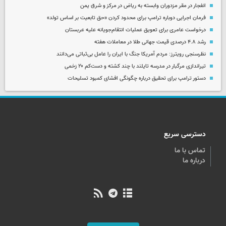
انفجار در مقر مزدوران وابسته به ریاض در مرکز و شرق یمن
فرمان اجرایی دوباره ترامپ برای محدود کردن «حق تابعیت بر اساس تولد»
درخواست عامری برای تعویق عملیات انتقام‌جویانه علیه عربستان
رشد ۴.۸ درصدی قیمت جهانی طلا در معاملات هفته
نظرسنجی رویترز: مردم آمریکا جنگ با ایران را عامل بی‌ثباتی می‌دانند
تیراندازی مرگبار در مدرسه‌ تایلند با چند کشته و دست‌کم ۲۰ زخمی
دستور ترامپ برای تحقیق درباره چگونگی افشای کمبود تسلیحات
دسترسی سریع
تماس با ما
درباره ما