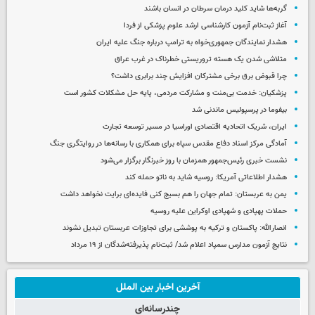
گربه‌ها شاید کلید درمان سرطان در انسان باشند
آغاز ثبت‌نام‌ آزمون کارشناسی ارشد علوم پزشکی از فردا
هشدار نمایندگان جمهوری‌خواه به ترامپ درباره جنگ علیه ایران
متلاشی شدن یک هسته تروریستی خطرناک در غرب عراق
چرا قبوض برق برخی مشترکان افزایش چند برابری داشت؟
پزشکیان: خدمت بی‌منت و مشارکت مردمی، پایه حل مشکلات کشور است
بیفوما در پرسپولیس ماندنی شد
ایران، شریک اتحادیه اقتصادی اوراسیا در مسیر توسعه تجارت
آمادگی مرکز اسناد دفاع مقدس سپاه برای همکاری با رسانه‌ها در روایتگری جنگ
نشست خبری رئیس‌جمهور همزمان با روز خبرنگار برگزار می‌شود
هشدار اطلاعاتی آمریکا: روسیه شاید به ناتو حمله کند
یمن به عربستان: تمام جهان را هم بسیج کنی فایده‌ای برایت نخواهد داشت
حملات پهپادی و شهپادی اوکراین علیه روسیه
انصارالله: پاکستان و ترکیه به پوششی برای تجاوزات عربستان تبدیل نشوند
نتایج آزمون مدارس سمپاد اعلام شد/ ثبت‌نام پذیرفته‌شدگان از ۱۹ مرداد
آخرین اخبار بین الملل
چندرسانه‌ای