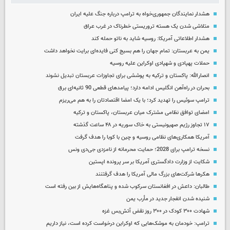
هشدار نمایندگان جمهوری‌خواه به ترامپ درباره جنگ علیه ایران
متلاشی شدن یک هسته تروریستی خطرناک در غرب عراق
هشدار اطلاعاتی آمریکا: روسیه شاید به ناتو حمله کند
یمن به عربستان: تمام جهان را هم بسیج کنی فایده‌ای برایت نخواهد داشت
حملات پهپادی و شهپادی اوکراین علیه روسیه
انصارالله: پاکستان و ترکیه به پوششی برای تجاوزات عربستان تبدیل نشوند
بحران در راه‌آهن انگلیس ادامه دارد؛ پیامدهای قطعی 90 ثانیه‌ای برق
ترامپ سوئیس را تهدید کرد؛ با یک امضا اقتصادتان را به هم می‌ریزم
امضای توافق نظامی مشترک میان عربستان، پاکستان و ترکیه
۱۷ تجاوز رژیم صهیونیستی به خاک سوریه در ۴۸ ساعت گذشته
آمریکا همکاری‌های نظامی روسیه و چین با کوبا را هدف گرفت
نسخه ترامپ برای 2028؛ حمایت محرمانه از نامزدی جی‌دی ونس
شکایت از وزارت دادگستری آمریکا بر سر پرونده اپستین
هکرها شرکت‌های بزرگ مالی آمریکا را هدف گرفتنند
طالبان: داعش در افغانستان سرکوب شده و پناهگاه‌هایش از بین رفته است
شنیده شدن انفجار جدید در مأرب یمن
شهادت ۳۰۰ کودک در ۳۰۰ روز نقض آتش‌بس غزه
ترامپ: خودمان به موشک‌هایی که اوکراین درخواست کرده است، نیاز داریم