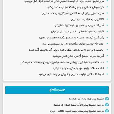
وزیر علوم: تجربه ایران در توسعه آموزش عالی در اختیار عراق قرار می‌گیرد
کریدورهای شمالی و جنوبی تنگه هرمز حذف می‌شوند
ضربه مغزی بیش از ۷۰۰ نظامی آمریکایی در حملات ایران
لفاظی جدید ترامپ علیه ایران
آمریکا تحریم‌های جدیدی علیه کوبا اعمال کرد
افزایش سطح آماده‌باش نظامی و امنیتی در عراق
رقم فسخ قرارداد رضاییان با استقلال فقط ۱۰۰میلیون تومان!
حزب‌الله خواستار توقف مذاکرات با رژیم صهیونیستی شد
جانسون: ترامپ از پیامدهای جنگ با ایران برای آمریکایی‌ها آگاه است
آمریکا میزبان مجمع آژانس انرژی اتمی می‌شود
حمله گسترده موشکی و پهپادی صنعا به مواضع نیروهای وابسته به عربستان
ادامه حملات رژیم صهیونیستی به جنوب لبنان
نمایشگاه دائمی تولیدات ایران و آذربایجان راه‌اندازی می‌شود
چندرسانه‌ای
تشییع پیکر زنده‌یاد «اکبر عبدی»
مراسم تشییع پیکر «قائد شهید امت» در مشهد
مراسم تشییع پیکر مطهر رهبر شهید انقلاب - تهران