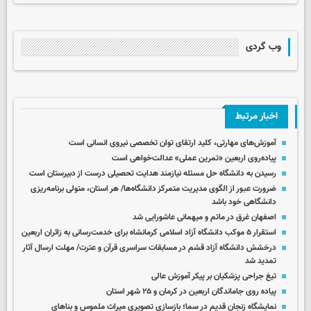
وب گردی
اخبار مرتبط
آموزش‌های مهارتی، کلید ارتقای توان تخصصی نیروی انسانی است
پیاده‌روی اربعین «تمرین عملی» عدالت‌خواهی است
رسیدن به دانشگاه حل مسئله نیازمند هدایت تحصیلی درست از دبیرستان است
ضرورت عبور از الگوی مدیریت متمرکز دانشگاه‌ها/ هر استان، متولی برنامه‌ریزی
دانشگاهی خود باشد
اصفهان غرق در ماتم و میهمانی عاشورایی شد
استقرار ۵ موکب دانشگاه آزاد اسلامی کرمانشاه برای خدمت‌رسانی به زائران اربعین
درخشش دانشگاه آزاد قشم در مسابقات سراسری قرآن و عترت/ مهلت ارسال آثار
تمدید شد
تیغ جراحی پزشکیان بر پیکر آموزش عالی
پیاده روی جاماندگان اربعین در کرمان و ۲۵ شهر استان
نمایشگاه زنجان قدیم در سما؛ بازسازی تصویری میراث ملموس و بناهای