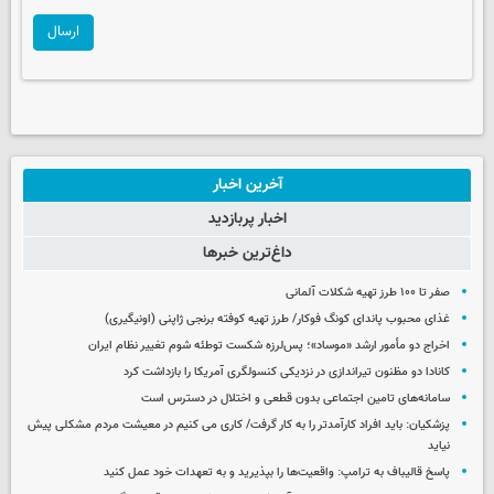
ارسال
آخرین اخبار
اخبار پربازدید
داغ‌ترین خبرها
صفر تا ۱۰۰ طرز تهیه شکلات آلمانی
غذای محبوب پاندای کونگ فوکار/ طرز تهیه کوفته برنجی ژاپنی (اونیگیری)
اخراج دو مأمور ارشد «موساد»؛ پس‌لرزه شکست توطئه شوم تغییر نظام ایران
کانادا دو مظنون تیراندازی در نزدیکی کنسولگری آمریکا را بازداشت کرد
سامانه‌های تامین اجتماعی بدون قطعی و اختلال در دسترس است
پزشکیان: باید افراد کارآمدتر را به کار گرفت/ کاری می کنیم در معیشت مردم مشکلی پیش
نیاید
پاسخ قالیباف به ترامپ: واقعیت‌ها را بپذیرید و به تعهدات خود عمل کنید