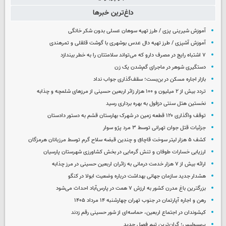
داغ‌ترین خبرها
آموزش شیرینی پزی / طرز تهیه سوهان عسلی بدون شکر خانگی
آموزش آشپزی / طرز تهیه دال عدس بوشهری با گوشت قلقلی و تمرهندی
۷ اشتباه رایج در مصرف دارو که می‌تواند سلامتتان را به خطر بیندازد
دستگیری شوهر در ماجرای گم‌شدن یک زن
بازار اجاره مسکن در بن‌بست؛ سقف‌گذاری جواب نداد
تردد بیش از ۲ میلیون و ۱۰۰ هزار زائر اربعین حسینی از مرزهای شلمچه و چذابه
نخستین هتل سنتی دزفول به بهره برداری رسید
توقف واگذاری ۱۲۰ قطعه زمین در شهرک بهارستان قشم به دستور دادستان
جزئیات قتل جوان تهرانی توسط ۳ مرد پژو سوار
کشف ۵ هزار لیتر سوخت قاچاق و چندین قبضه سلاح گرم توسط مرزبانان هرمزگان
ارزیابی خسارات طوفان و تنش گرمایی در بخش کشاورزی شهرستان پارسیان
ارائه بیش از ۷ هزار خدمت درمانی به زائران اربعین حسینی در مرز چذابه
هشدار جدید سازمان جهانی بهداشت درباره وضعیت ابولا در کنگو
بزرگترین باغ مدرن کشور به ارزش ۷ همت در پارس‌آباد احداث می‌شود
رهن و اجاره آپارتمان در جنوب تهران چهارشنبه ۱۴ مرداد ۱۴۰۵
کیشوندان در اجتماع اربعین، حماسه‌ای از شور حسینی رقم زدند
پرسپولیس؛ گران‌ترین تیم فصل جدید