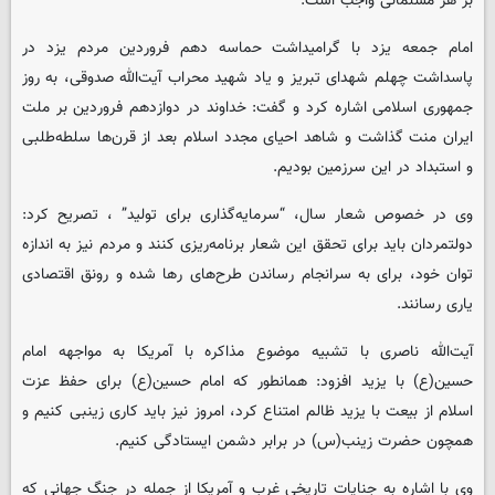
بر هر مسلمانی واجب است.
امام جمعه یزد با گرامیداشت حماسه دهم فروردین مردم یزد در
پاسداشت چهلم شهدای تبریز و یاد شهید محراب آیت‌الله صدوقی، به روز
جمهوری اسلامی اشاره کرد و گفت: خداوند در دوازدهم فروردین بر ملت
ایران منت گذاشت و شاهد احیای مجدد اسلام بعد از قرن‌ها سلطه‌طلبی
و استبداد در این سرزمین بودیم.
وی در خصوص شعار سال، “سرمایه‌گذاری برای تولید” ، تصریح کرد:
دولتمردان باید برای تحقق این شعار برنامه‌ریزی کنند و مردم نیز به اندازه
توان خود، برای به سرانجام رساندن طرح‌های رها شده و رونق اقتصادی
یاری رسانند.
آیت‌الله ناصری با تشبیه موضوع مذاکره با آمریکا به مواجهه امام
حسین(ع) با یزید افزود: همانطور که امام حسین(ع) برای حفظ عزت
اسلام از بیعت با یزید ظالم امتناع کرد، امروز نیز باید کاری زینبی کنیم و
همچون حضرت زینب(س) در برابر دشمن ایستادگی کنیم.
وی با اشاره به جنایات تاریخی غرب و آمریکا از جمله در جنگ جهانی که