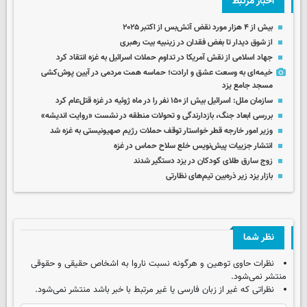
اخبار مرتبط
بیش از ۴ هزار مورد نقض آتش‌بس از اکتبر ۲۰۲۵
از شوق دیدار تا بغض فقدان در زینبیه بیت رهبری
جهاد اسلامی از نقش آمریکا در تداوم حملات اسرائیل به غزه انتقاد کرد
خیمه‌ای به وسعت عشق و ارادت؛ حماسه همت مردمی در آیین پوش‌کشی
مسجد جامع یزد
سازمان‌ ملل: اسرائیل بیش از ۱۵۰ نفر را در ماه ژوئیه در غزه قتل‌عام کرد
بررسی ابعاد جنگ، بازدارندگی و تحولات منطقه در نشست «روایت اندیشه»
وزیر امور خارجه قطر خواستار توقف حملات رژیم صهیونیستی به غزه شد
انتشار جزییات پیش‌نویس خلع سلاح حماس در غزه
زوج سارق طلای کودکان در یزد دستگیر شدند
بازار یزد زیر ذره‌بین تیم‌های نظارتی
نظر شما
نظرات حاوی توهین و هرگونه نسبت ناروا به اشخاص حقیقی و حقوقی
منتشر نمی‌شود.
نظراتی که غیر از زبان فارسی یا غیر مرتبط با خبر باشد منتشر نمی‌شود.