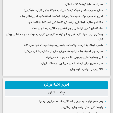
صفر تا ۱۰۰ طرز تهیه شکلات آلمانی
غذای محبوب پاندای کونگ فوکار/ طرز تهیه کوفته برنجی ژاپنی (اونیگیری)
اخراج دو مأمور ارشد «موساد»؛ پس‌لرزه شکست توطئه شوم تغییر نظام ایران
کانادا دو مظنون تیراندازی در نزدیکی کنسولگری آمریکا را بازداشت کرد
سامانه‌های تامین اجتماعی بدون قطعی و اختلال در دسترس است
پزشکیان: باید افراد کارآمدتر را به کار گرفت/ کاری می کنیم در معیشت مردم مشکلی پیش
نیاید
پاسخ قالیباف به ترامپ: واقعیت‌ها را بپذیرید و به تعهدات خود عمل کنید
وزیر علوم: تجربه ایران در توسعه آموزش عالی در اختیار عراق قرار می‌گیرد
کریدورهای شمالی و جنوبی تنگه هرمز حذف می‌شوند
ضربه مغزی بیش از ۷۰۰ نظامی آمریکایی در حملات ایران
لفاظی جدید ترامپ علیه ایران
آخرین اخبار ورزش
چندرسانه‌ای
رقم فسخ قرارداد رضاییان با استقلال فقط ۱۰۰میلیون تومان!
رکوردشکنی دختر دونده ایران در بلاروس