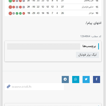
انتهای پیام/
کد مطلب:
1264864
برچسب‌ها
لیگ برتر فوتبال