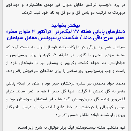
در برد دلچسب تراکتور مقابل ملوان نیز مهدی هاشم‌نژاد و دوماگوی
دروژدک به ترتیب دو پاس گل و دو گل به نام خود ثبت کردند.
بیشتر بخوانید
دیدارهای پایانی هفته ۲۷ لیگ‌برتر | تراکتور ۳ ملوان صفر؛
صدر سرخ باقی ماند / شکست پرسپولیس مقابل سپاهان
سپاهان هم برد بزرگی در «ال‌کلاسیکو» فوتبال ایران به دست آورد که
محمد مهدی محبی با گلزنی در دقیقه ۲، گربه را برای پرسپولیس و
هوادارانش دم حجله کشت. زکی‌پور و یوسفی نیز با نفوذهای خود از
راست و چپ پرسپولیس، روز سختی را برای مدافعان سرخپوش رقم زدند.
محمد جواد محمدی نیز ستاره درخشان خیبر بود و علاوه بر اینکه پنالتی
منجر به گل تیمش را گرفت، تنها گل خیبر را هم به ثمر رساند. پدرام
قاضی‌پور زننده گل پیروزی‌بخش گاندوها برابر استقلال خوزستان بود و
موسی کولیبالی با درخشش در خط دفاع فولاد، یکی از عوامل تأثیرگذار
پیروزی ارزشمند فولاد مقابل شمس آذر بود.
تیم منتخب هفته بیست‌وهفتم لیگ برتر فوتبال به شرح زیر است: