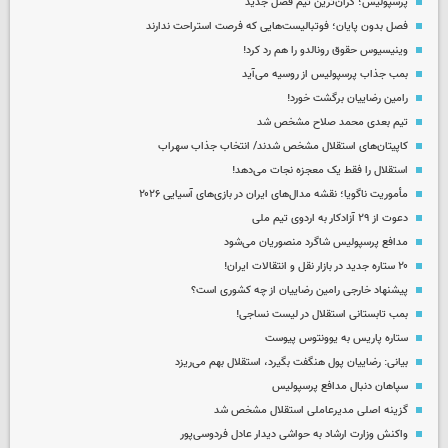
پرسپولیس؛ گران‌ترین تیم فصل جدید
فصل بدون پایان؛ فوتبالیست‌هایی که فرصت استراحت ندارند
وینیسیوس حقوق رونالدو را هم رد کرد!
بمب جذاب پرسپولیس از روسیه می‌آید
رامین رضاییان برگشت خورد!
تیم بعدی محمد صلاح مشخص شد
کاپیتان‌های استقلال مشخص شدند/ انتخاب جذاب سهراب
استقلال را فقط یک معجزه نجات می‌دهد!
مأموریت ناگویا؛ نقشه مدال‌های ایران در بازی‌های آسیایی ۲۰۲۶
دعوت از ۲۹ آزادکار به اردوی تیم ملی
مدافع پرسپولیس شاگرد منصوریان می‌شود
۲۰ ستاره جدید در بازار نقل و انتقالات ایران!
پیشنهاد خارجی رامین رضاییان از چه کشوری است؟
بمب تابستانی استقلال در لیست نساجی!
ستاره پاریس به یوونتوس پیوست
بیانی: رضاییان پول هنگفت بگیرد، استقلال بهم می‌ریزد
سپاهان دنبال مدافع پرسپولیس
گزینه اصلی مدیرعاملی استقلال مشخص شد
واکنش وزارت ارشاد به حواشی دیدار عادل فردوسی‌پور