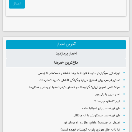
ارسال
آخرین اخبار
اخبار پربازدید
داغ‌ترین خبرها
تیراندازی مرگبار در مدرسه‌ تایلند با چند کشته و دست‌کم ۲۰ زخمی
دستور ترامپ برای تحقیق درباره چگونگی افشای کمبود تسلیحات
هواشناسی امروز ایران/ گردوخاک و کاهش کیفیت هوا در بعضی استان‌ها
دسر عربی با پتی بور
کرم کاستارد چیست؟
طرز تهیه دسر پان اسپانیا ساده
طرز تهیه دسر بیسکویتی با ژله پرتقالی
آمبولی پا چیست؟ علائم، علل و راه درمان آن
آیا تا به حال هواری پلو به گوشتان خورده است؟