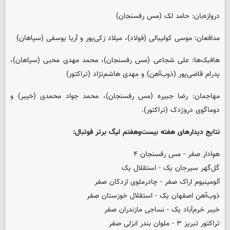
دروازه‌بان: حامد لک (مس رفسنجان)
مدافعان: موسی کولیبالی (فولاد)، میلاد زکی‌پور و آریا یوسفی (سپاهان)
هافبک‌ها: علی شجاعی (مس رفسنجان)، محمد مهدی محبی (سپاهان)،
پدرام قاضی‌پور (ذوب‌آهن) و مهدی هاشم‌نژاد (تراکتور)
مهاجمان: رضا جبیره (مس رفسنجان)، محمد جواد محمدی (خیبر) و
دوماگوی دروژدک (تراکتور).
نتایج دیدارهای هفته بیست‌وهفتم لیگ برتر فوتبال:
هوادار صفر - مس رفسنجان ۴
گل‌گهر سیرجان یک - استقلال یک
آلومینیوم اراک صفر - چادرملوی اردکان صفر
ذوب‌آهن اصفهان یک - استقلال خوزستان صفر
خیبر خرم‌آباد یک - نساجی مازندران صفر
تراکتور تبریز ۳ - ملوان بندر انزلی صفر