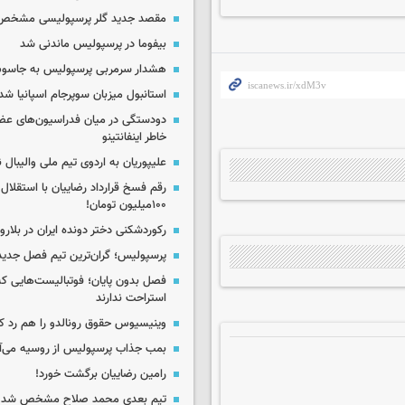
مقصد جدید گلر پرسپولیسی مشخص
بیفوما در پرسپولیس ماندنی شد
هشدار سرمربی پرسپولیس به جاسو
استانبول میزبان سوپرجام اسپانیا شد
دودستگی در میان فدراسیون‌های عضو
خاطر اینفانتینو
علیپوریان به اردوی تیم ملی والیبال
رقم فسخ قرارداد رضاییان با استقلال
۱۰۰میلیون تومان!
رکوردشکنی دختر دونده ایران در بلار
پرسپولیس؛ گران‌ترین تیم فصل جدید
فصل بدون پایان؛ فوتبالیست‌هایی 
استراحت ندارند
وینیسیوس حقوق رونالدو را هم رد کر
بمب جذاب پرسپولیس از روسیه می‌آ
رامین رضاییان برگشت خورد!
تیم بعدی محمد صلاح مشخص شد