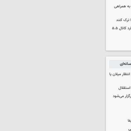
 به همراهی
 ترک کنند
بورس دوباره رکورد زد/ شاخص کل وارد کانال ۵.۵
انه‌ای
تظار میلان یا
استقلال
رگزار می‌شود
فا
ی