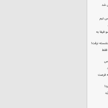
 شد
س تیم
 فیفا به
 نشسته نرفت!
 فقط
وس
که فرصت
د!
ید