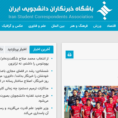
اقتصاد
ورزش
فرهنگ و هنر
بین الملل
علم و فناوری
عکس و گرافیک
آخرین اخبار
اخبار پربازدید
دا
از انتخاب محمد صلاح شگفت‌زده‌ام/ ان
یوونتوس را داشتم، نه ترابزون
شمشادی: رشد در فضای مجازی باعث
خودشان را خبرنگار بدانند/ دلاوری: م
روز خبرنگار، اصلاح ساختار رسانه در 
مذاکرات ترمیم دستمزد چه زمانی کلی
طرح جدید تغذیه دانشجویان بصورت مر
می‌شود
وزیر علوم: علم قدرت می‌آفریند و رس
آن پاسداری می‌کند