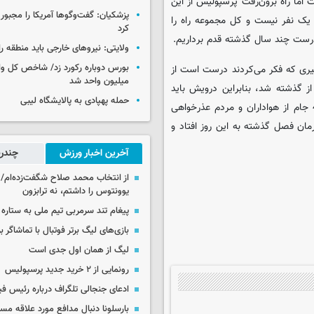
اما راه برون‌رفت پرسپولیس از این
پزشکیان: گفت‌وگوها آمریکا را مجبور
یک نفر نیست و کل مجموعه راه را
کرد
 درست چند سال گذشته قدم برداریم.
ولایتی: نیروهای خارجی باید منطقه را
ییری که فکر می‌کردند درست است از
میلیون واحد شد
ز گذشته شد، بنابراین درویش باید
حمله پهپادی به پالایشگاه لیبی
بماند اما باشگاه در ابتدا بابت عملکرد بد این فصل و از دست دادن 4 جام از هواداران و مردم عذرخواهی
رمان فصل گذشته به این روز افتاد و
آخرین اخبار ورزش
چندرس
از انتخاب محمد صلاح شگفت‌زده‌ام/ ان
یوونتوس را داشتم، نه ترابزون
پیغام تند سرمربی تیم ملی به ستاره 
بازی‌های لیگ برتر فوتبال با تماشاگر ب
لیگ از همان اول جدی است
رونمایی از ۲ خرید جدید پرسپولیس
ادعای جنجالی تلگراف درباره رئیس فی
بارسلونا دنبال مدافع مورد علاقه مس