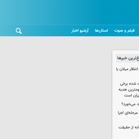
فیلم و صوت
استان‌ها
آرشیو اخبار
غ‌ترین خبرها
تظار میلان یا
 شده برخی
همترین هدیه‌
ایران است
د می‌خورد؟
حله‌ای اجرا
انه از حقیقت