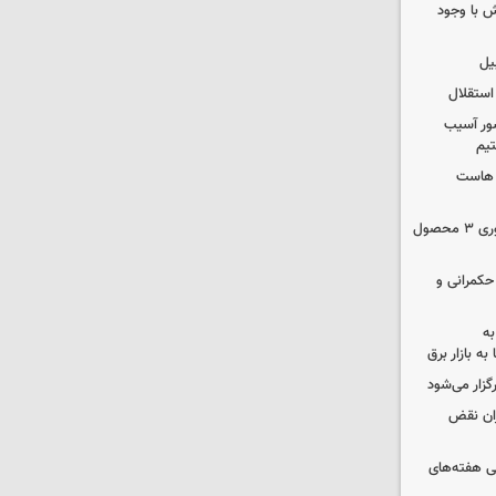
 با وجود
یل
استقلال
ور آسیب
تیم
ک هاست
دستور سازمان غذا و دارو برای جمع‌آوری ۳ محصول
 حکمرانی و
به
به بازار برق
رگزار می‌شود
ران نقض
 هفته‌های