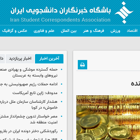
اقتصاد
ورزش
فرهنگ و هنر
بین الملل
علم و فناوری
عکس و گرافیک
آخرین اخبار
اخبار پربازدید
دا
حمله گسترده موشکی و پهپادی صنعا
نیروهای وابسته به عربستان
ده
ادامه حملات رژیم صهیونیستی به جن
مدودف: ژاپن تابع آمریکاست
هشدار کارشناسان سازمان ملل درباره 
خاموش» در کوبا
مصر خواستار تدوین چشم‌انداز مشتر
امنیت منطقه شد
رکوردشکنی دختر دونده ایران در بلار