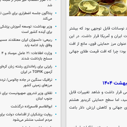
۱۹۴ هزار انشعاب غیر مجاز از شبکه 
شد
پنتاگون جلسه اضطراری برای تأمین تس
می‌کند
وزیر بهداشت: توسعه آموزش پزشکی، 
د نوسانات قابل توجهی بود که بیشتر
برای آینده کشور است
 ایران و آمریکا قرار داشت. در این
ربیعی: دلسوزان ایران معتقدند مسیر
نوان مرز حمایتی قوی، مانع از افت
وفاق باید ادامه یابد
 بود؛ چرا که افت قیمت طلای جهانی
وزار
مسلح بازداشت شدند
رایزنی برای راه‌اندازی رشته زبان کره‌ای
آزمون TOPIK در ایران
ترافیک سنگین در جاده چالوس/ تردد 
مرزهای زمینی کشور
سی قرار داشت و شاهد تغییرات قابل
تقلای وزیر تندروی صهیونیست برای ت
جنوب لبنان
ید، اما سطح حمایتی کریدور هشتم
ابوالقاسم قاسم‌زاده درگذشت
ای جهانی و کاهش ارزش دلار باعث
روایت پزشکیان از اقدامات دولت بر
مردم امشب منتشر می‌شود