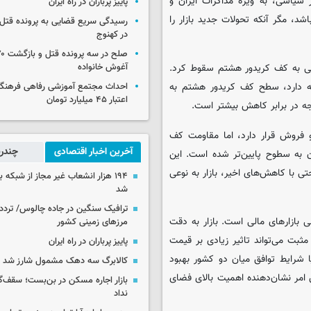
 سیاسی، به ویژه مذاکرات ایران و
پاییز پرباران در راه ایران
شد، مگر آنکه تحولات جدید بازار را
رسیدگی سریع قضایی به پرونده قتل 
در کهنوج
ایی به کف کریدور هشتم سقوط کرد.
آغوش خانواده
مه دارد، سطح کف کریدور هشتم به
احداث مجتمع آموزشی رفاهی فرهنگیا
اعتبار ۴۵ میلیارد تومان
ه در برابر کاهش بیشتر است.
و فروش قرار دارد، اما مقاومت کف
آخرین اخبار اقتصادی
چندرس
ن به سطوح پایین‌تر شده است. این
ی با کاهش‌های اخیر، بازار به نوعی
۱۹۴ هزار انشعاب غیر مجاز از شبکه 
شد
ترافیک سنگین در جاده چالوس/ تردد 
 بازارهای مالی است. بازار به دقت
مرزهای زمینی کشور
ثبت می‌تواند تاثیر زیادی بر قیمت
پاییز پرباران در راه ایران
ا شرایط توافق میان دو کشور بهبود
کالابرگ سه دهک مشمول شارز شد
ن امر نشان‌دهنده اهمیت بالای فضای
بازار اجاره مسکن در بن‌بست؛ سقف‌
نداد