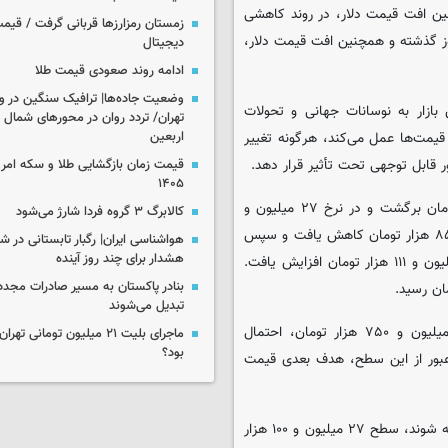
ین افت قیمت دلار، در روند کاهشی
زمستان رمزارزها قربانی گرفت / قیمت
 گذشته و همچنین افت قیمت دلار،
دیجیتال
ادامه روند صعودی قیمت طلا
وضعیت جاده‌ها| ترافیک سنگین در و
بازار به نوسانات جهانی و تحولات
تهران/ تردد روان در محورهای شمال 
یمت‌ها عمل می‌کند، هرگونه تغییر
اربعین
ر قابل توجهی تحت تأثیر قرار دهد.
۱۴۰۵
قیمت طلای آبشده روز سه شنبه با گپ منفی به کانال ۲۷ میلیون تومان برگشت و در نرخ ۲۷ میلیون و
کالابرگ ۳ گروه فردا شارژ می‌شود
۹۹۹ هزار تومان بازگشایی کرد و با روند نزولی تا سطح ۲۷ میلیون و ۸۵۰ هزار تومان کاهش یافت و سپس
هواشناسی ایران| رگبار تابستانی در ش
هشدار برای چند روز آینده
با تغییر روند صعودی به کانال ۲۸ میلیون تومان افتاد و تا نرخ ۲۸ میلیون و ۱۱۱ هزار تومان افزایش یافت.
بنادر پاکستان به مسیر صادرات مجدد 
تبدیل می‌شوند
تحلیلگران معتقدند طلای آبشده در صورت حفظ ناحیه حمایتی ۲۷ میلیون و ۷۵۰ هزار تومان، احتمال
ماجرای بلیت ۲۱ میلیون تومانی
بود؟
ون تومان را دارد. با عبور از این سطح، هدف بعدی قیمت
اما در صورتی که فشار فروش تداوم یابد و حمایت‌های ذکر شده شکسته شوند، سطح ۲۷ میلیون و ۱۰۰ هزار