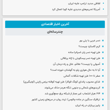
لفاظی جدید ترامپ علیه ایران
آمریکا تحریم‌های جدیدی علیه کوبا اعمال کرد
آخرین اخبار اقتصادی
چندرسانه‌ای
دسر عربی با پتی بور
کرم کاستارد چیست؟
طرز تهیه دسر پان اسپانیا ساده
طرز تهیه دسر بیسکویتی با ژله پرتقالی
آمبولی پا چیست؟ علائم، علل و راه درمان آن
آیا تا به حال هواری پلو به گوشتان خورده است؟
صفر تا ۱۰۰ طرز تهیه شکلات آلمانی
غذای محبوب پاندای کونگ فوکار/ طرز تهیه کوفته برنجی ژاپنی (اونیگیری)
کریدورهای شمالی و جنوبی تنگه هرمز حذف می‌شوند
۱۹۴ هزار انشعاب غیر مجاز از شبکه برق جمع‌آوری شد
ترافیک سنگین در جاده چالوس/ تردد روان در مرزهای زمینی کشور
پاییز پرباران در راه ایران