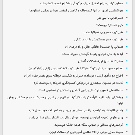
دستور ترامپ برای تحقیق درباره چگونگی افشای کمبود تسلیحات
هواشناسی امروز ایران/ گردوخاک و کاهش کیفیت هوا در بعضی استان‌ها
دسر عربی با پتی بور
کرم کاستارد چیست؟
طرز تهیه دسر پان اسپانیا ساده
طرز تهیه دسر بیسکویتی با ژله پرتقالی
آمبولی پا چیست؟ علائم، علل و راه درمان آن
آیا تا به حال هواری پلو به گوشتان خورده است؟
صفر تا ۱۰۰ طرز تهیه شکلات آلمانی
غذای محبوب پاندای کونگ فوکار/ طرز تهیه کوفته برنجی ژاپنی (اونیگیری)
اخراج دو مأمور ارشد «موساد»؛ پس‌لرزه شکست توطئه شوم تغییر نظام ایران
کانادا دو مظنون تیراندازی در نزدیکی کنسولگری آمریکا را بازداشت کرد
سامانه‌های تامین اجتماعی بدون قطعی و اختلال در دسترس است
پزشکیان: باید افراد کارآمدتر را به کار گرفت/ کاری می کنیم در معیشت مردم مشکلی پیش
نیاید
پاسخ قالیباف به ترامپ: واقعیت‌ها را بپذیرید و به تعهدات خود عمل کنید
وزیر علوم: تجربه ایران در توسعه آموزش عالی در اختیار عراق قرار می‌گیرد
کریدورهای شمالی و جنوبی تنگه هرمز حذف می‌شوند
ضربه مغزی بیش از ۷۰۰ نظامی آمریکایی در حملات ایران