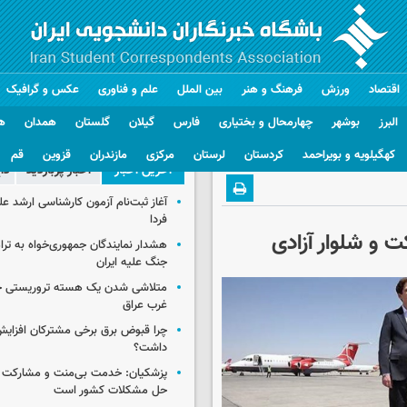
اقتصاد
ورزش
فرهنگ و هنر
بین الملل
علم و فناوری
عکس و گرافیک
البرز
بوشهر
چهارمحال و بختیاری
فارس
گیلان
گلستان
همدان
ه
کهگیلویه و بویراحمد
کردستان
لرستان
مرکزی
مازندران
قزوین
قم
آخرین اخبار
اخبار پربازدید
دا
آغاز ثبت‌نام‌ آزمون کارشناسی ارشد ع
فردا
ت‌ و شلوار آزادی
هشدار نمایندگان جمهوری‌خواه به ترا
جنگ علیه ایران
متلاشی شدن یک هسته تروریستی خ
غرب عراق
چرا قبوض برق برخی مشترکان افزایش 
داشت؟
پزشکیان: خدمت بی‌منت و مشارکت م
حل مشکلات کشور است