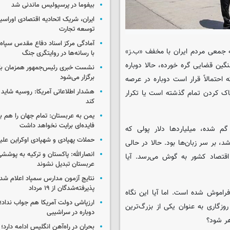
بیفوما در پرسپولیس ماندنی شد
ایران، شریک اتحادیه اقتصادی اوراسی
توسعه تجارت
آمادگی مرکز اسناد دفاع مقدس سپاه 
ه جمعی مردم ایران با مخفف «ب.ز»
با رسانه‌ها در روایتگری جنگ
گین قضایی گره خورده، حالا دوباره
نشست خبری رئیس‌جمهور همزمان با ر
برگزار می‌شود
احتمالاً قرار است دوباره در عرصه
هشدار اطلاعاتی آمریکا: روسیه شاید ب
پاک کردن تمام گذشته است یا تکرار
کند
یمن به عربستان: تمام جهان را هم 
فایده‌ای برایت نخواهد داشت
م شده، میلیاردها دلار پولی که
حملات پهپادی و شهپادی اوکراین علی
 بر سر زبان‌ها بود. حالا در حالی
انصارالله: پاکستان و ترکیه به پوششی
 اقتصاد کشور به گوش می‌رسد. آیا
عربستان تبدیل نشوند
نتایج آزمون مدارس سمپاد اعلام شد/
پذیرفته‌شدگان از ۱۹ مرداد
فراموش شده است. اما آیا این نگاه
ارزپاشی دولت آمریکا هم جواب نداد؛ 
وزگاری به عنوان یکی از بزرگ‌ترین
دوباره در سراشیبی
هر شود؟
بحران در راه‌آهن انگلیس ادامه دارد؛