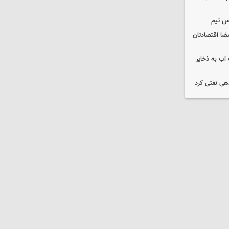
س تیم
ضا اقتصادتان
عت آب به ذخایر
دهی نفتی کرد