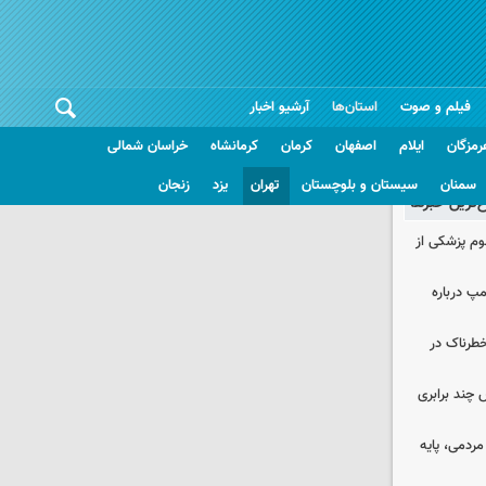
فیلم و صوت
استان‌ها
آرشیو اخبار
رمزگان
ایلام
اصفهان
کرمان
کرمانشاه
خراسان شمالی
سمنان
سیستان و بلوچستان
تهران
یزد
زنجان
غ‌ترین خبرها
لوم پزشکی از
مپ درباره
طرناک در
چند برابری
ردمی، پایه