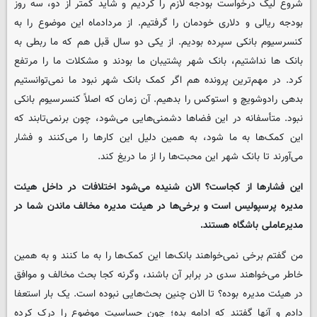
شروع لیگ درخواست بودجه لازم را کردیم و شاید کمتر از دو، سه روز
بودجه ریالی و دلاری خودمان را گرفتیم. از مردادماه این موضوع را به
کنسرسیوم بانکی سپرده بودیم. از یکی دو سال قبل هم که ما ربطی به
بانک ها نداشتیم، بانک شهر پشتیبان ما بودند و مشکلات ما را مرتفع
کرد. در مهم‌ترین پرونده هم اگر کمک بانک شهر نبود ما نمی‌توانستیم
بدهی رادوشویچ و استوکس را بدهیم. آن زمان که اصلاً کنسرسیوم بانکی
نبود. متأسفانه در این فضاها دشمنی‌هایی می‌شود، چون برنمی‌تابند که
این کمک‌ها به ما شود، به همین دلیل این کارها را می‌کنند و فشار
می‌آورند تا بانک شهر این محبت‌ها را از ما دریغ کند.
این فشارها از کجاست؟ الان شنیده می‌شود اختلافات در داخل هیئت
مدیره پرسپولیس است و برخی‌ها در هیئت مدیره مخالف ماندن شما در
مدیرعاملی باشگاه هستند.
من گفتم برخی‌ نمی‌خواهند بانک‌ها این کمک‌ها را به ما کنند و به همین
خاطر می‌خواهند سدی در برابر آن باشند، وگرنه کجا بحث مخالف و موافق
در هیئت مدیره بوده؟ تا الان چنین بحث‌هایی نبوده است. یک بار استعفا
دادم و آنها گفتند که ادامه بده؛ چون حساسیت موضوع را درک کرده