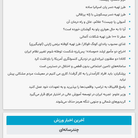
طرز تهیه دسر پان اسپانیا ساده
طرز تهیه دسر بیسکویتی با ژله پرتقالی
آمبولی پا چیست؟ علائم، علل و راه درمان آن
آیا تا به حال هواری پلو به گوشتان خورده است؟
صفر تا ۱۰۰ طرز تهیه شکلات آلمانی
غذای محبوب پاندای کونگ فوکار/ طرز تهیه کوفته برنجی ژاپنی (اونیگیری)
اخراج دو مأمور ارشد «موساد»؛ پس‌لرزه شکست توطئه شوم تغییر نظام ایران
کانادا دو مظنون تیراندازی در نزدیکی کنسولگری آمریکا را بازداشت کرد
سامانه‌های تامین اجتماعی بدون قطعی و اختلال در دسترس است
پزشکیان: باید افراد کارآمدتر را به کار گرفت/ کاری می کنیم در معیشت مردم مشکلی پیش
نیاید
پاسخ قالیباف به ترامپ: واقعیت‌ها را بپذیرید و به تعهدات خود عمل کنید
وزیر علوم: تجربه ایران در توسعه آموزش عالی در اختیار عراق قرار می‌گیرد
کریدورهای شمالی و جنوبی تنگه هرمز حذف می‌شوند
آخرین اخبار ورزش
چندرسانه‌ای