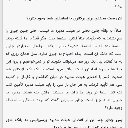
بودند.
الان بحث مجددی برای برکناری یا استعفای شما وجود ندارد؟
اصلاً؛ به والله چنین بحثی در هیئت مدیره ما نیست. حتی چنین چیزی را
هم نشنیدیم که بگویند مثلاً فلانی استعفا دهد. مگر قبلاً به ما گفته بودند
استعفا بده که ما استعفا دادیم؟ ضمن اینکه سهامدار، اختیاردار جایی
است که مالک آن است. اینکه احتیاج به چیزی ندارد. مثل همان روزی که
به ما گفتند بیا، یک روز هم می‌توانند بگویند تو را نمی‌خواهیم و برو! این
حرف‌ها جو راه انداختن است. وقتی می‌خواستم با تک تک بازیکنان هم
صحبت کنم با اعضای هیئت مدیره در میان گذاشتم و کارتال و کمیته
فنی هم تأیید کردند. به هر حال بار فنی را باید هیئت مدیره تأمین کند.
تک تک اعضا در روند مذاکرات ما هستند. وقتی یک هیئت مدیره در
جریان همه چیز است چطور می‌توان گفت که چند دستگی و اختلاف
وجود دارد؟
پس چطور چند تن از اعضای هیئت مدیره پرسپولیس به بانک شهر
پیشنهاد دادند که از کنسرسیوم خارج شود؟