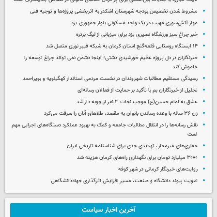
مشروط شدن تخصیص بودجه شهرستان اشکذر به اثربخشی پروژه‌ها و توجیه فنی
مهار آتش‌سوزی مهیب در یک واحد مسکونی بلوار جمهوری یزد
خبر چراغ سبز ورزشگاه نصیری یزد برای میزبانی از لیگ برتره
۱۴ ایستگاه روستایی قلعه‌گنج استان کرمان به شبکه فیبر نوری متصل شد
خبرنگاران در دل پروژه عظیم خورشیدی دشتی؛ اینجا دشمن نمی‌ تواند چراغ توسعه را
خاموش کند
رسیدگی مستقیم مطالبات شهروندان در نشست مردمی استاندار کهگیلویه و بویراحمد
تجلیل از خبرنگاران بم با تأکید بر حمایت از فعالان رسانه‌ای
عشق به امام حسین(ع) موجب نجات ۳ نفر از چوبه دار شد
زن ۳۶ ساله با وعده رساندن بانوان به مقصد، طلاهای آنان را سرقت می‌کرد
نقش رسانه‌ها را در انتقال مطالبات جامعه و کمک به بهبود عملکرد دستگاه‌های اجرایی مهم
است
حفاری‌های غیرمجاز، تهدیدی جدی برای شناسنامه تاریخی ایران
۳۰۰۰ میلیارد تومان برای نگهداری راه‌های کرمان هزینه شد
روایت‌های خبرنگار کرمانی در شهر کوفه
تقویت پیوند دانشگاه و صنعت، مسیر افزایش اثرگذاری جهاددانشگاهی
آخرین اخبار سیاست