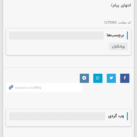
انتهای پیام/
کد مطلب:
1270365
برچسب‌ها
پزشکیان
وب گردی