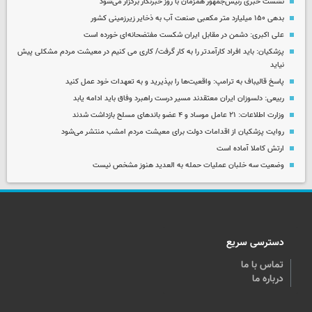
نشست خبری رئیس‌جمهور همزمان با روز خبرنگار برگزار می‌شود
بدهی ۱۵۰ میلیارد متر مکعبی صنعت آب به ذخایر زیرزمینی کشور
علی اکبری: دشمن در مقابل ایران شکست مفتضحانه‌ای خورده است
پزشکیان: باید افراد کارآمدتر را به کار گرفت/ کاری می کنیم در معیشت مردم مشکلی پیش
نیاید
پاسخ قالیباف به ترامپ: واقعیت‌ها را بپذیرید و به تعهدات خود عمل کنید
ربیعی: دلسوزان ایران معتقدند مسیر درست راهبرد وفاق باید ادامه یابد
وزارت اطلاعات: ۲۱ عامل موساد و ۴ عضو باندهای مسلح بازداشت شدند
روایت پزشکیان از اقدامات دولت برای معیشت مردم امشب منتشر می‌شود
ارتش کاملا آماده است
وضعیت سه خلبان عملیات حمله به العدید هنوز مشخص نیست
دسترسی سریع
تماس با ما
درباره ما