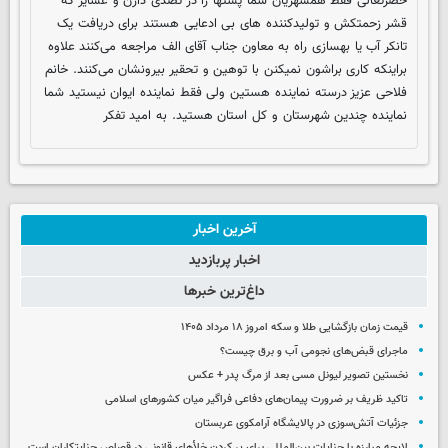
حضرتعالی فقط همشهریان شما پستها را در تصدی دارن و عشایر که
قشر زحمتکش و تولیدکننده های بی ادعایی هستند برای دریافت یک
تانکر آب یا بهسازی راه به معاون جناب آقای الف مراجعه می‌کنند علاوه
براینکه کاری براشون نمیکنن با توهین و تحقیر بیرونشان می‌کنند. خانم
فلاحی عزیز درسته نماینده هستین ولی فقط نماینده ایوان نیستید شما
نماینده چندین شهرستان و کل استان هستید. به امید تفکر
آخرین اخبار
اخبار پربازدید
داغ‌ترین خبرها
قیمت زمان بازگشایی طلا و سکه امروز ۱۸ مرداد ۱۴۰۵
ماجرای قبض‌های نجومی آب و برق چیست؟
نخستین تصویر لیونل مسی بعد از مرگ پدر + عکس
تاکید ظریف بر ضرورت پیمان‌های دفاعی فراگیر میان کشورهای اسلامی
جزئیات آتش‌سوزی در پالایشگاه آرامکوی عربستان
لایحه مبارزه با جنایات بین‌المللی برای پر کردن خلأهای قانونی در قصاص جنایتکاران است