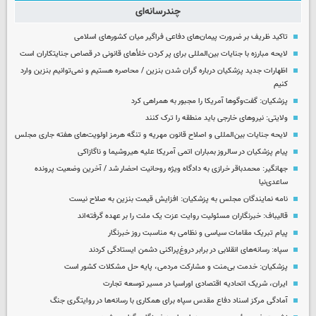
چندرسانه‌ای
تاکید ظریف بر ضرورت پیمان‌های دفاعی فراگیر میان کشورهای اسلامی
لایحه مبارزه با جنایات بین‌المللی برای پر کردن خلأهای قانونی در قصاص جنایتکاران است
اظهارات جدید پزشکیان درباره گران شدن بنزین / محاصره هستیم و نمی‌توانیم بنزین وارد
کنیم
پزشکیان: گفت‌وگوها آمریکا را مجبور به همراهی کرد
ولایتی: نیروهای خارجی باید منطقه را ترک کنند
لایحه جنایات بین‌المللی و اصلاح قانون مهریه و تنگه هرمز اولویت‌های هفته جاری مجلس
پیام پزشکیان در سالروز بمباران اتمی آمریکا علیه هیروشیما و ناگازاکی
جهانگیر: محمدباقر خرازی به دادگاه ویژه روحانیت احضار شد / آخرین وضعیت پرونده
ساعدی‌نیا
نامه نمایندگان مجلس به پزشکیان: افزایش قیمت بنزین به صلاح نیست
قالیباف: خبرنگاران مسئولیت روایت عزت یک ملت را بر عهده گرفته‌اند
پیام تبریک مقامات سیاسی و نظامی به مناسبت روز خبرنگار
سپاه: رسانه‌های انقلابی در برابر دروغ‌پراکنی دشمن ایستادگی کردند
پزشکیان: خدمت بی‌منت و مشارکت مردمی، پایه حل مشکلات کشور است
ایران، شریک اتحادیه اقتصادی اوراسیا در مسیر توسعه تجارت
آمادگی مرکز اسناد دفاع مقدس سپاه برای همکاری با رسانه‌ها در روایتگری جنگ