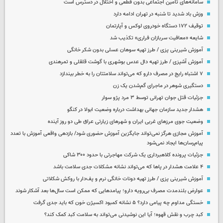
سامانه‌های تامین اجتماعی بدون قطعی و اختلال در دسترس است
وزش باد شدید تا شنبه در تهران ادامه دارد
توقیف ۱۷۲ دستگاه خودروی لوکس و آپارتمان
شایعه «معافیت سربازان فراری» تکذیب شد
آموزش شیرینی پزی / طرز تهیه سوهان عسلی بدون شکر خانگی
آموزش آشپزی / طرز تهیه دال عدس بوشهری با گوشت قلقلی و تمرهندی
۷ اشتباه رایج در مصرف دارو که می‌تواند سلامتتان را به خطر بیندازد
دستگیری شوهر در ماجرای گم‌شدن یک زن
جزئیات قتل جوان تهرانی توسط ۳ مرد پژو سوار
هشدار جدید سازمان جهانی بهداشت درباره وضعیت ابولا در کنگو
وضعیت جوی مرزهای غربی ایران و شهرهای زیارتی عراق طی دو روز آینده
آموزش مجازی هرگز نمی‌تواند جایگزین آموزش حضوری شود/ بازدهی واقعی آموزش با تعدد
پیام‌رسان‌ها ایجاد نمی‌شود
جزئیات پرونده کلاهبرداری یک شرکت مهاجرتی با حدود ۳۰۰ شاکی
۴ علامت هشدار در پاها که می‌تواند نشانه مشکلات جدی سلامت باشد
آموزش شیرینی پزی / طرز تهیه دونات خانگی نرم و پف‌دار با روکش شکلاتی
عوارض بلندمدت مصرف بی‌رویه دارو؛ پیامدهایی که ممکن است سال‌ها بعد آشکار شوند
خستگی مداوم چه پیامی دارد؟ ۵ نشانه کمبود اکسیژن خون که باید جدی گرفت
کبد چرب و نقش قهوه؛ آیا این نوشیدنی می‌تواند به سلامت کبد کمک کند؟