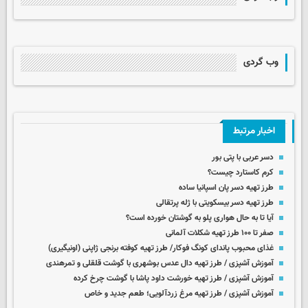
وب گردی
اخبار مرتبط
دسر عربی با پتی بور
کرم کاستارد چیست؟
طرز تهیه دسر پان اسپانیا ساده
طرز تهیه دسر بیسکویتی با ژله پرتقالی
آیا تا به حال هواری پلو به گوشتان خورده است؟
صفر تا ۱۰۰ طرز تهیه شکلات آلمانی
غذای محبوب پاندای کونگ فوکار/ طرز تهیه کوفته برنجی ژاپنی (اونیگیری)
آموزش آشپزی / طرز تهیه دال عدس بوشهری با گوشت قلقلی و تمرهندی
آموزش آشپزی / طرز تهیه خورشت داود پاشا با گوشت چرخ کرده
آموزش آشپزی / طرز تهیه مرغ زردآلویی؛ طعم جدید و خاص