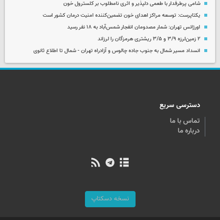
شامی پرطرفدار با طعمی دلپذیر و اثری نامطلوب بر کلسترول خون
یکتاپرست: توسعه مراکز اهدای خون تضمین‌کننده امنیت درمان کشور است
اورژانس تهران: شمار مصدومان انفجار شمس‌آباد به ۱۸ نفر رسید
۲ زمین‌لرزه ۳/۹ و ۳/۵ ریشتری هرمزگان را لرزاند
انسداد مسیر شمال به جنوب جاده چالوس و آزادراه تهران - شمال تا اطلاع ثانوی
دسترسی سریع
تماس با ما
درباره ما
نسخه دسکتاپ