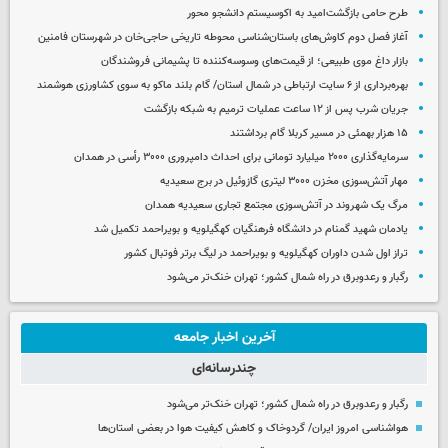
طرح حامی بازگشت‌امید به اکوسیستم دانشجو محور
آغاز فصل دوم کاوش‌های باستان‌شناسی محوطه تاریخی حاجی‌خان در شهرستان فامنین
بازار داغ موی طبیعی؛ از قیمت‌های وسوسه‌کننده تا پشیمانی فروشندگان
بهره‌برداری از ۶ سایت ارتباطی در شمال استان/ گام بلند ماکو به سوی کشاورزی هوشمند
جریان شرب پس از ۱۲ ساعت عملیات ترمیم به شبکه بازگشت
۱۵ هزار بهمئی در مسیر کربلا گام برداشتند
سرمایه‌گذاری ۲۰۰۰ میلیارد تومانی برای احداث دامپروری ۳۰۰۰ رأسی در همدان
مهار آتش‌سوزی مخزن ۳۰۰۰ لیتری گازوئیل در برج سعیدیه
مرگ یک شهروند در آتش‌سوزی مجتمع تجاری سعیدیه همدان
یادمان شهید گمنام در دانشگاه فرهنگیان کهگیلویه و بویراحمد تکمیل شد
تراز اول شدن داوران کهگیلویه و بویراحمد در لیگ برتر فوتبال کشور
رگبار و رعدوبرق در راه شمال کشور؛ تهران خنک‌تر می‌شود
آخرین اخبار جامعه
چندرسانه‌ای
رگبار و رعدوبرق در راه شمال کشور؛ تهران خنک‌تر می‌شود
هواشناسی امروز ایران/ گردوخاک و کاهش کیفیت هوا در بعضی استان‌ها