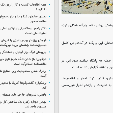
همه اطلاعات کسب‌ و کار را روی ی
نگذارید!
سلامت‌محور
موشکی ‌برخی نقاط پایگاه شکاری نوژه
دکتر رنجبر: رسانه یکی از ارکان اصلی
امنیت ملی است
فروش برق در بورس انرژی یا فروش 
‌های این پایگاه در آماده‌باش کامل
تجمیع‌کننده؟ راهنمای ورود نیروگاه‌ها 
بازی‌های لیگ برتر فوتبال با تماشاگر ب
عراقچی: باز شدن تنگه هرمز تابع جب
حمله به پایگاه پدافند سوباشی در
تفاهم‌نامه اسلام‌آباد است
این منطقه گزارش نشده است.
برطرف شدن محدودیت‌ برق صنایع طی
آینده
، تأکید کرد: اخبار و اطلاعیه‌ها
پزشکیان: گفت‌وگوها آمریکا را مجبور
به شایعات و بازنشر اخبار غیررسمی
کرد
ولایتی: نیروهای خارجی باید منطقه را
میلیون واحد شد