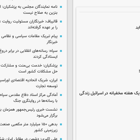
نامه نمایندگان مجلس به پزشکیان: 
بنزین به صلاح نیست
قالیباف: خبرنگاران مسئولیت روایت
بد
را بر عهده گرفته‌اند
پیام تبریک مقامات سیاسی و نظامی 
خبرنگار
سپاه: رسانه‌های انقلابی در برابر درو
ایستادگی کردند
پزشکیان: خدمت بی‌منت و مشارکت م
حل مشکلات کشور است
ایران، شریک اتحادیه اقتصادی اوراسی
توسعه تجارت
یک هفته مخفیانه در اسرائیل زندگی
آمادگی مرکز اسناد دفاع مقدس سپاه 
با رسانه‌ها در روایتگری جنگ
نشست خبری رئیس‌جمهور همزمان با ر
برگزار می‌شود
بدهی ۱۵۰ میلیارد متر مکعبی صن
زیرزمینی کشور
علی اکبری: دشمن در مقابل ایران 