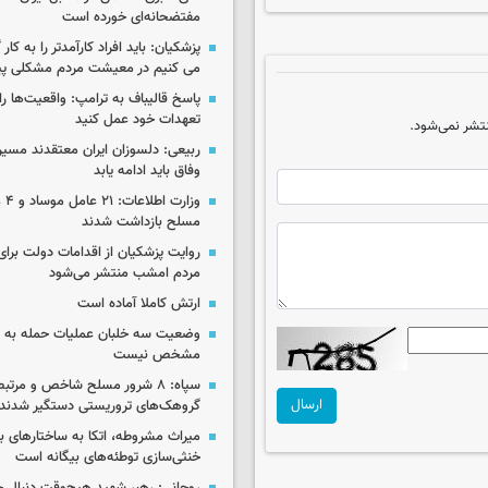
مفتضحانه‌ای خورده است
پزشکیان: باید افراد کارآمدتر را به کار
می کنیم در معیشت مردم مشکلی پی
پاسخ قالیباف به ترامپ: واقعیت‌ها را 
تعهدات خود عمل کنید
تشر نمی‌شود.
ربیعی: دلسوزان ایران معتقدند مسیر
وفاق باید ادامه یابد
وزار
مسلح بازداشت شدند
روایت پزشکیان از اقدامات دولت بر
مردم امشب منتشر می‌شود
ارتش کاملا آماده است
وضعیت سه خلبان عملیات حمله به ا
مشخص نیست
سپاه: ۸ شرور مسلح شاخص و مرتبط
ارسال
گروهک‌های تروریستی دستگیر شدند
میراث مشروطه، اتکا به ساختارهای ب
خنثی‌سازی توطئه‌های بیگانه است