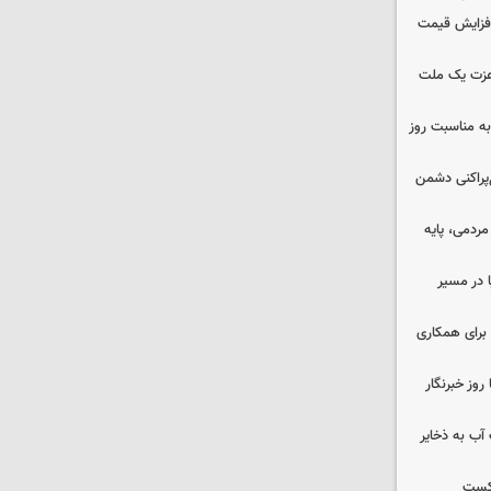
افزایش قیمت
 عزت یک ملت
به مناسبت روز
غ‌پراکنی دشمن
ردمی، پایه
ا در مسیر
برای همکاری
وز خبرنگار
عت آب به ذخایر
شکست