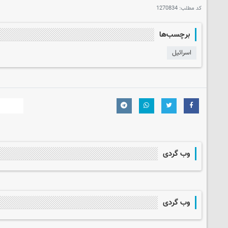
کد مطلب:
1270834
برچسب‌ها
اسرائیل
وب گردی
وب گردی