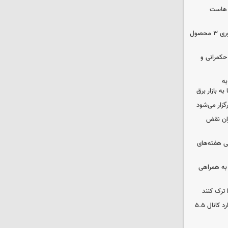
ک هاست
دستور سازمان غذا و دارو برای جمع‌آوری ۳ محصول
 حکمرانی و
به
به بازار برق
رگزار می‌شود
ران نقض
 هفته‌های
 به همراهی
 ترک کنند
بورس دوباره رکورد زد/ شاخص کل وارد کانال ۵.۵