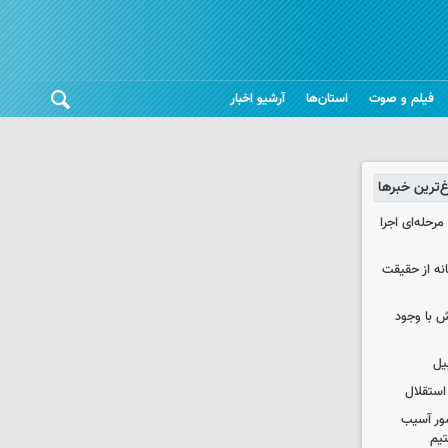
فیلم و صوت
استان‌ها
آرشیو اخبار
غ‌ترین خبرها
حله‌ای اجرا
انه از حقیقت
 با وجود
یل
استقلال
ور آسیب
تیم