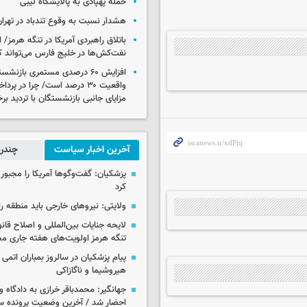
حمله پهپادی به پالایشگاه لیبی
هشدار نسبت به وقوع تندباد در تهرا
باتلاق راهبردی آمریکا در تنگه هرمز/
نفت‌کش‌ها در خلیج فارس می‌تواند ک
افزایش ۶۰ درصدی مستمری‌ بازنش
واقعیت ۳۰ درصد است/ چرا در پ
مزایای جانبی بازنشستگان با تردید بر
آخرین اخبار سیاست
چندرس
پزشکیان: گفت‌وگوها آمریکا را مجبور
کرد
ولایتی: نیروهای خارجی باید منطقه را
لایحه جنایات بین‌المللی و اصلاح قان
تنگه هرمز اولویت‌های هفته جاری 
پیام پزشکیان در سالروز بمباران اتمی 
هیروشیما و ناگازاکی
جهانگیر: محمدباقر خرازی به دادگاه و
احضار شد / آخرین وضعیت پرونده سا