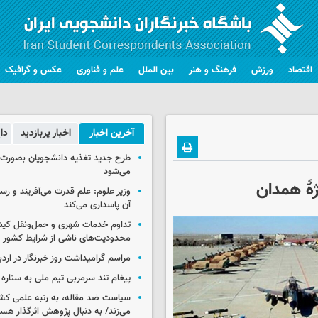
اقتصاد
ورزش
فرهنگ و هنر
بین الملل
علم و فناوری
عکس و گرافیک
آخرین اخبار
اخبار پربازدید
دا
طرح جدید تغذیه دانشجویان بصورت مر
می‌شود
هٔ همدان
وزیر علوم: علم قدرت می‌آفریند و رس
آن پاسداری می‌کند
تداوم خدمات شهری و حمل‌ونقل کیش
محدودیت‌های ناشی از شرایط کشور
مراسم گرامیداشت روز خبرنگار در اردب
پیغام تند سرمربی تیم ملی به ستاره 
سیاست ضد مقاله، به رتبه علمی کش
می‌زند/ به دنبال پژوهش اثرگذار هس