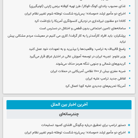
غذای محبوب پاندای کونگ فوکار/ طرز تهیه کوفته برنجی ژاپنی (اونیگیری)
اخراج دو مأمور ارشد «موساد»؛ پس‌لرزه شکست توطئه شوم تغییر نظام ایران
کانادا دو مظنون تیراندازی در نزدیکی کنسولگری آمریکا را بازداشت کرد
سامانه‌های تامین اجتماعی بدون قطعی و اختلال در دسترس است
پزشکیان: باید افراد کارآمدتر را به کار گرفت/ کاری می کنیم در معیشت مردم مشکلی پیش
نیاید
پاسخ قالیباف به ترامپ: واقعیت‌ها را بپذیرید و به تعهدات خود عمل کنید
وزیر علوم: تجربه ایران در توسعه آموزش عالی در اختیار عراق قرار می‌گیرد
کریدورهای شمالی و جنوبی تنگه هرمز حذف می‌شوند
ضربه مغزی بیش از ۷۰۰ نظامی آمریکایی در حملات ایران
لفاظی جدید ترامپ علیه ایران
آمریکا تحریم‌های جدیدی علیه کوبا اعمال کرد
آخرین اخبار بین الملل
چندرسانه‌ای
دستور ترامپ برای تحقیق درباره چگونگی افشای کمبود تسلیحات
اخراج دو مأمور ارشد «موساد»؛ پس‌لرزه شکست توطئه شوم تغییر نظام ایران