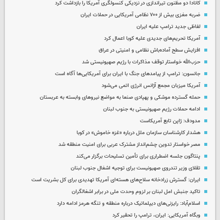
کانادا دو مظنون تیراندازی در نزدیکی کنسولگری آمریکا را بازداشت کرد
ضربه مغزی بیش از ۷۰۰ نظامی آمریکایی در حملات ایران
لفاظی جدید ترامپ علیه ایران
آمریکا تحریم‌های جدیدی علیه کوبا اعمال کرد
افزایش سطح آماده‌باش نظامی و امنیتی در عراق
حزب‌الله خواستار توقف مذاکرات با رژیم صهیونیستی شد
جانسون: ترامپ از پیامدهای جنگ با ایران برای آمریکایی‌ها آگاه است
آمریکا میزبان مجمع آژانس انرژی اتمی می‌شود
حمله گسترده موشکی و پهپادی صنعا به مواضع نیروهای وابسته به عربستان
ادامه حملات رژیم صهیونیستی به جنوب لبنان
مدودف: ژاپن تابع آمریکاست
هشدار کارشناسان سازمان ملل درباره «غزه‌ خاموش» در کوبا
مصر خواستار تدوین چشم‌انداز مشترک عربی برای امنیت منطقه شد
پنتاگون جلسه اضطراری برای تأمین تسلیحات برگزار می‌کند
تقلای وزیر تندروی صهیونیست برای توجیه اشغال جنوب لبنان
ایران: گسترش زرادخانه سلاح‌های هسته‌ای آمریکا تهدیدی برای کل بشریت است
تاکید جنبش امل لبنان بر لزوم وحدت ملی در برابر اشغالگران
اسلام‌آباد: رایزنی‌های دیپلماتیک درباره منطقه و تنگه هرمز ادامه دارد
وبگاه آمریکایی: ایران، ترامپ را تحقیر کرد