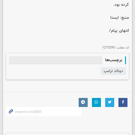
کرده بود.
منبع: ایسنا
انتهای پیام/
کد مطلب:
1273295
برچسب‌ها
دونالد ترامپ