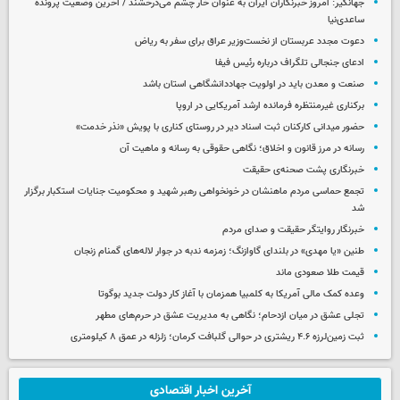
جهانگیر: امروز خبرنگاران ایران به عنوان خار چشم می‌درخشند / آخرین وضعیت پرونده
ساعدی‌نیا
دعوت مجدد عربستان از نخست‌وزیر عراق برای سفر به ریاض
ادعای جنجالی تلگراف درباره رئیس فیفا
صنعت و معدن باید در اولویت جهاددانشگاهی استان باشد
برکناری غیرمنتظره فرمانده ارشد آمریکایی در اروپا
حضور میدانی کارکنان ثبت اسناد دیر در روستای کناری با پویش «نذر خدمت»
رسانه در مرز قانون و اخلاق؛ نگاهی حقوقی به رسانه و ماهیت آن
خبرنگاری پشت صحنه‌ی حقیقت
تجمع حماسی مردم ماهنشان در خونخواهی رهبر شهید و محکومیت جنایات استکبار برگزار
شد
خبرنگار روایتگر حقیقت و صدای مردم
طنین «یا مهدی» در بلندای گاوازنگ؛ زمزمه ندبه در جوار لاله‌های گمنام زنجان
قیمت طلا صعودی ماند
وعده کمک مالی آمریکا به کلمبیا همزمان با آغاز کار دولت جدید بوگوتا
تجلی عشق در میان ازدحام؛ نگاهی به مدیریت عشق در حرم‌های مطهر
ثبت زمین‌لرزه ۴.۶ ریشتری در حوالی گلبافت کرمان؛ زلزله در عمق ۸ کیلومتری
آخرین اخبار اقتصادی