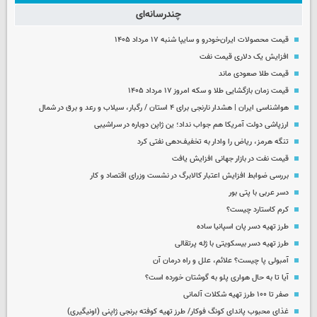
چندرسانه‌ای
قیمت محصولات ایران‌خودرو و سایپا شنبه ۱۷ مرداد ۱۴۰۵
افزایش یک دلاری قیمت نفت
قیمت طلا صعودی ماند
قیمت زمان بازگشایی طلا و سکه امروز ۱۷ مرداد ۱۴۰۵
هواشناسی ایران | هشدار نارنجی برای ۴ استان / رگبار، سیلاب و رعد و برق در شمال
ارزپاشی دولت آمریکا هم جواب نداد؛ ین ژاپن دوباره در سراشیبی
تنگه هرمز، ریاض را وادار به تخفیف‌دهی نفتی کرد
قیمت نفت در بازار جهانی افزایش یافت
بررسی ضوابط افزایش اعتبار کالابرگ در نشست وزرای اقتصاد و کار
دسر عربی با پتی بور
کرم کاستارد چیست؟
طرز تهیه دسر پان اسپانیا ساده
طرز تهیه دسر بیسکویتی با ژله پرتقالی
آمبولی پا چیست؟ علائم، علل و راه درمان آن
آیا تا به حال هواری پلو به گوشتان خورده است؟
صفر تا ۱۰۰ طرز تهیه شکلات آلمانی
غذای محبوب پاندای کونگ فوکار/ طرز تهیه کوفته برنجی ژاپنی (اونیگیری)