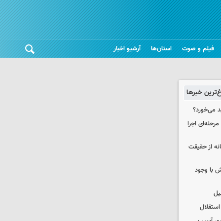
فیلم و صوت
استان‌ها
آرشیو اخبار
غ‌ترین خبرها
د می‌خورد؟
حله‌ای اجرا
انه از حقیقت
 با وجود
یل
استقلال