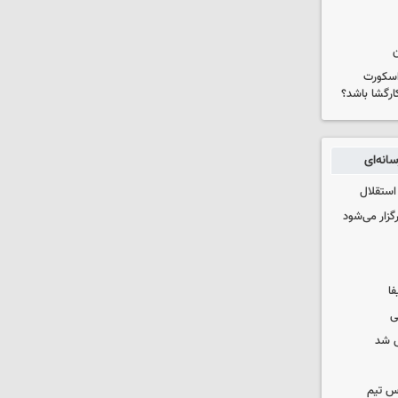
ن
 اسکورت
ارگشا باشد؟
انه‌ای
استقلال
رگزار می‌شود
فا
ی
 شد
س تیم