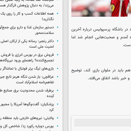
سیاست ضد مقاله، به رتبه علمی کش
می‌زند/ به دنبال پژوهش اثرگذار هس
همه اطلاعات کسب‌ و کار را روی ی
نگذارید!
در باشگاه پرسپولیس درباره آخرین
سلامت‌محور
آمدم و صحبت‌هایی انجام شد اما
دکتر رنجبر: رسانه یکی از ارکان اصلی
است.
امنیت ملی است
فروش برق در بورس انرژی یا فروش 
تجمیع‌کننده؟ راهنمای ورود نیروگاه‌ها 
بازی‌های لیگ برتر فوتبال با تماشاگر ب
م باید در ملوان بازی کند، توضیح
عراقچی: باز شدن تنگه هرمز تابع جب
خیر باشد اتفاق می‌افتد.
تفاهم‌نامه اسلام‌آباد است
برطرف شدن محدودیت‌ برق صنایع طی
آینده
پزشکیان: گفت‌وگوها آمریکا را مجبور
کرد
ولایتی: نیروهای خارجی باید منطقه را