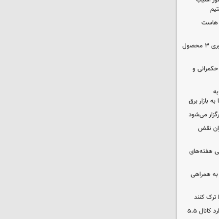
ور آسیب
تیم
ک هاست
دستور سازمان غذا و دارو برای جمع‌آوری ۳ محصول
 حکمرانی و
به
به بازار برق
رگزار می‌شود
ران نقض
 هفته‌های
 به همراهی
 ترک کنند
بورس دوباره رکورد زد/ شاخص کل وارد کانال ۵.۵