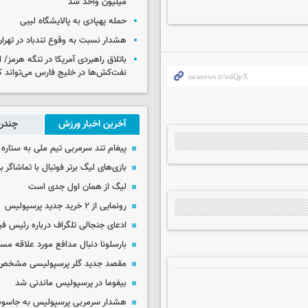
میلیون واحد شد
حمله پهپادی به پالایشگاه لیبی
هشدار نسبت به وقوع تندباد در تهرا
باتلاق راهبردی آمریکا در تنگه هرمز/
نفت‌کش‌ها در خلیج فارس می‌تواند ک
آخرین اخبار ورزش
چندرس
پیغام تند سرمربی تیم ملی به ستاره 
بازی‌های لیگ برتر فوتبال با تماشاگر ب
لیگ از همان اول جدی است
رونمایی از ۲ خرید جدید پرسپولیس
ادعای جنجالی تلگراف درباره رئیس فی
بارسلونا دنبال مدافع مورد علاقه مس
مقصد جدید گلر پرسپولیسی مشخص
بیفوما در پرسپولیس ماندنی شد
هشدار سرمربی پرسپولیس به جاسو