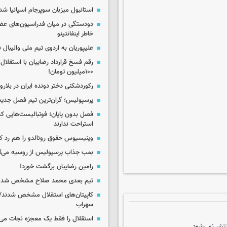
استانبول میزبان سوپرجام اسپانیا شد
دودستگی در میان فدراسیون‌های عضو
خاطر اینفانتینو
علیپوریان به اردوی تیم ملی والیبال
رقم فسخ قرارداد رضاییان با استقلال
۱۰۰میلیون تومان!
رکوردشکنی دختر دونده ایران در بلار
پرسپولیس؛ گران‌ترین تیم فصل جدید
فصل بدون پایان؛ فوتبالیست‌هایی 
استراحت ندارند
وینیسیوس حقوق رونالدو را هم رد کر
بمب جذاب پرسپولیس از روسیه می‌آ
رامین رضاییان برگشت خورد!
تیم بعدی محمد صلاح مشخص شد
کاپیتان‌های استقلال مشخص شدند/
سهراب
استقلال را فقط یک معجزه نجات می‌
تشر نمی‌شود.