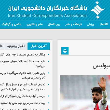
اقتصاد
ورزش
فرهنگ و هنر
بین الملل
علم و فناوری
عکس و گرافیک
آخرین اخبار
اخبار پربازدید
دا
مذاکرات ترمیم دستمزد چه زمانی کلی
طرح جدید تغذیه دانشجویان بصورت مر
سپولیس
می‌شود
وزیر علوم: علم قدرت می‌آفریند و رس
آن پاسداری می‌کند
تداوم خدمات شهری و حمل‌ونقل کیش
محدودیت‌های ناشی از شرایط کشور
مراسم گرامیداشت روز خبرنگار در اردب
پیغام تند سرمربی تیم ملی به ستاره 