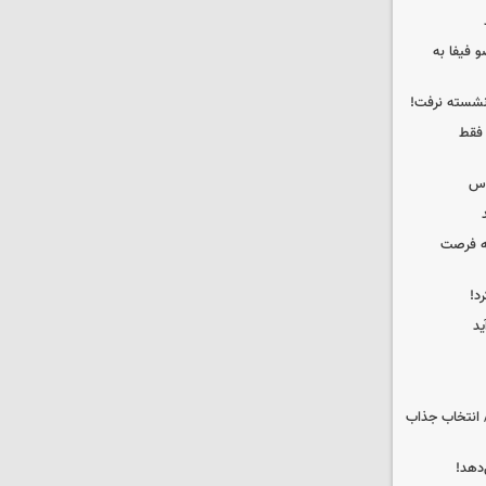
 فیفا به
 نشسته نرفت!
 فقط
وس
که فرصت
د!
ید
 انتخاب جذاب
دهد!